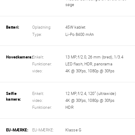
søge
Batteri:
Opladning:
45W kablet
Type:
Li-Po 8400 mAh
Hovedkamera:
Enkelt:
13 MP, f/2.0, 26 mm (bred), 1/3.4
Funktioner:
LED flash, HDR, panorama
video:
4K @ 30fps, 1080p @ 30fps
Selfie
Enkelt:
12 MP, f/2.4, 120˚ (ultrawide)
kamera:
video:
4K @ 30fps, 1080p @ 30fps
Funktioner:
HDR
EU-MÆRKE:
EU-MÆRKE:
Klasse G