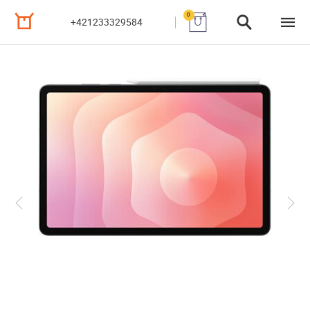
0
+421233329584