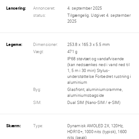
Lancering:
Annonceret:
4. september 2025
status:
Tilgængelig. Udgivet 4. september
2025
Legeme:
Dimensioner:
253.8 x 165.3 x 5.5 mm
Vægt:
471 g
IP68 støvtæt og vandafvisende
(kan nedsænkes ned i vand ned til
1, 5 m i 30 min) Stylus-
understøttelse Forbedret rustning i
aluminium
Byg:
Glasfront, aluminiumsramme,
aluminiumsbagside
SIM:
Dual SIM (Nano-SIM / e-SIM)
Skærm:
Type:
Dynamisk AMOLED 2X, 120Hz,
HDR10+, 1000 nits (typisk), 1600
nits (peak)