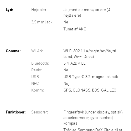
Lyd:
Højttaler:
Ja, med stereohøjttalere (4
højttalere)
3,5 mm jack:
Nej
Tunet af AKG
Comms:
WLAN:
Wi-Fi 802.11 a/b/g/n/ac/6e, tri-
band, Wi-Fi Direct
Bluetooth:
5.4, A2DP, LE
Radio:
Nej
USB:
USB Type-C 3.2, magnetisk stik
NFC:
Nej
Komm:
GPS, GLONASS, BDS, GALILEO
Funktioner:
Sensorer:
Fingeraftryk (under display, optisk),
accelerometer, gyro, nærhed,
kompas
Trådløs Samsung DeX Circle til at