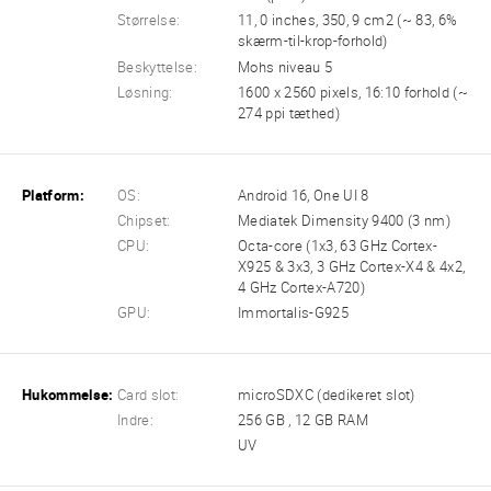
Størrelse:
11, 0 inches, 350, 9 cm2 (~ 83, 6%
skærm-til-krop-forhold)
Beskyttelse:
Mohs niveau 5
Løsning:
1600 x 2560 pixels, 16:10 forhold (~
274 ppi tæthed)
Platform:
OS:
Android 16, One UI 8
Chipset:
Mediatek Dimensity 9400 (3 nm)
CPU:
Octa-core (1x3, 63 GHz Cortex-
X925 & 3x3, 3 GHz Cortex-X4 & 4x2,
4 GHz Cortex-A720)
GPU:
Immortalis-G925
Hukommelse:
Card slot:
microSDXC (dedikeret slot)
Indre:
256 GB , 12 GB RAM
UV