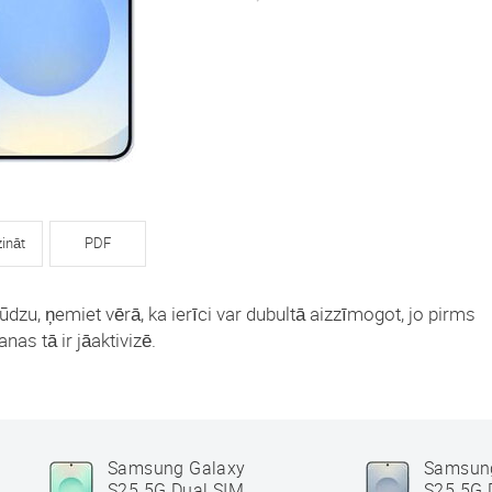
zināt
PDF
ūdzu, ņemiet vērā, ka ierīci var dubultā aizzīmogot, jo pirms
nas tā ir jāaktivizē.
Samsung Galaxy
Samsun
S25 5G Dual SIM
S25 5G 