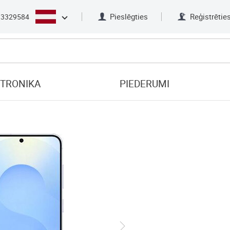
Pieslēgties
Reģistrētie
33329584
KTRONIKA
PIEDERUMI