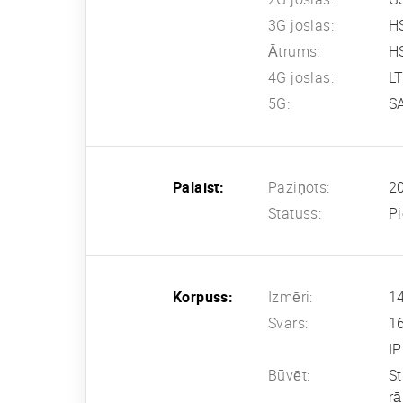
3G joslas:
H
Ātrums:
HS
4G joslas:
L
5G:
SA
Palaist:
Paziņots:
20
Statuss:
Pi
Korpuss:
Izmēri:
14
Svars:
1
IP
Būvēt:
St
r