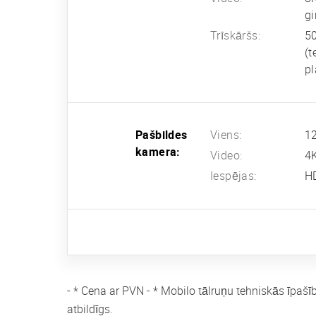
gi
Trīskāršs:
50
(t
pl
Pašbildes
Viens:
12
kamera:
Video:
4
Iespējas:
H
- * Cena ar PVN - * Mobilo tālruņu tehniskās īpašī
atbildīgs.