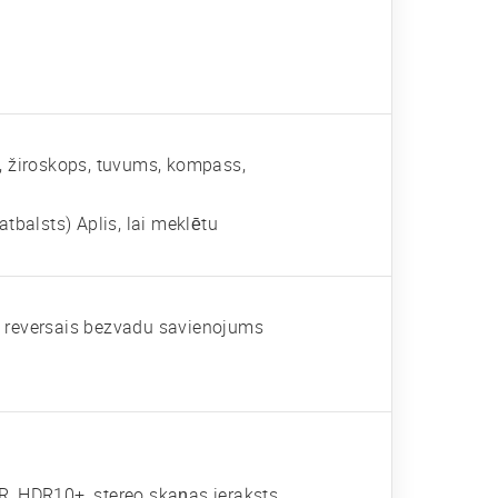
s, žiroskops, tuvums, kompass,
balsts) Aplis, lai meklētu
W reversais bezvadu savienojums
 HDR10+, stereo skaņas ieraksts,