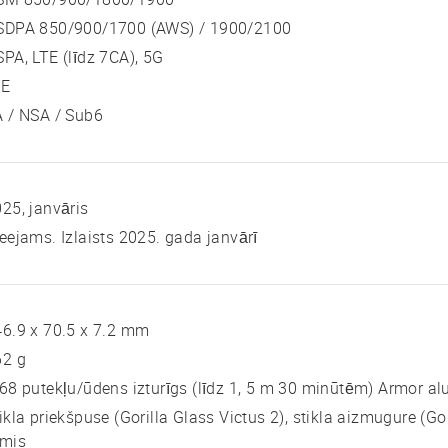
SDPA 850/900/1700 (AWS) / 1900/2100
PA, LTE (līdz 7CA), 5G
TE
 / NSA / Sub6
25, janvāris
eejams. Izlaists 2025. gada janvārī
6.9 x 70.5 x 7.2 mm
62 g
68 putekļu/ūdens izturīgs (līdz 1, 5 m 30 minūtēm) Armor al
ikla priekšpuse (Gorilla Glass Victus 2), stikla aizmugure (Gor
āmis