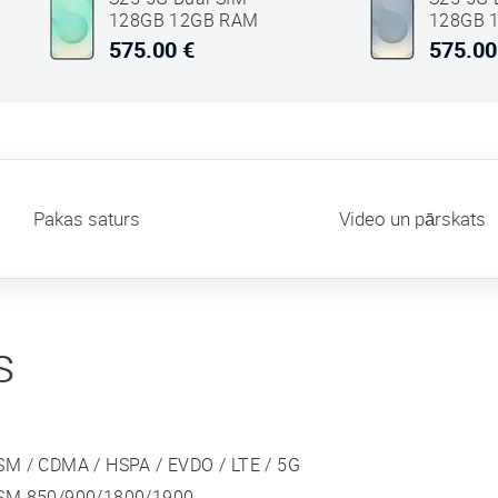
128GB 12GB RAM
128GB 
Mint Zaļš
Sudrabs
575.00 €
575.00
Pakas saturs
Video un pārskats
s
SM / CDMA / HSPA / EVDO / LTE / 5G
SM 850/900/1800/1900