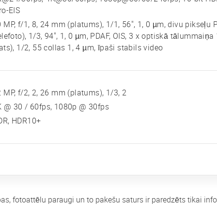
ro-EIS
 MP, f/1, 8, 24 mm (platums), 1/1, 56", 1, 0 µm, divu pikseļu
elefoto), 1/3, 94", 1, 0 µm, PDAF, OIS, 3 x optiskā tālummaiņa
ats), 1/2, 55 collas 1, 4 µm, īpaši stabils video
 MP, f/2, 2, 26 mm (platums), 1/3, 2
K @ 30 / 60fps, 1080p @ 30fps
DR, HDR10+
bas, fotoattēlu paraugi un to pakešu saturs ir paredzēts tikai i