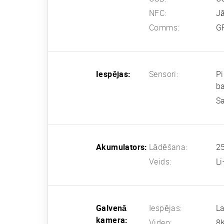
NFC:
J
Comms:
G
Iespējas:
Sensori:
Pi
b
Sa
Akumulators:
Lādēšana:
25
Veids:
L
Galvenā
Iespējas:
La
kamera:
Video:
8