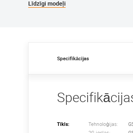
Līdzīgi modeļi
Specifikācijas
Specifikācija
Tīkls:
Tehnoloģijas:
G
2G joslas:
G