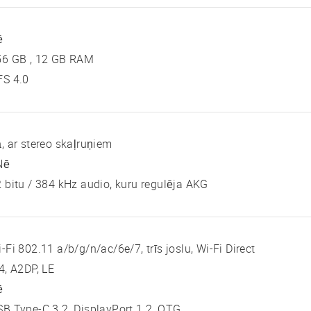
ē
56 GB , 12 GB RAM
FS 4.0
, ar stereo skaļruņiem
Nē
 bitu / 384 kHz audio, kuru regulēja AKG
-Fi 802.11 a/b/g/n/ac/6e/7, trīs joslu, Wi-Fi Direct
4, A2DP, LE
ē
B Type-C 3.2, DisplayPort 1.2, OTG