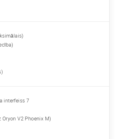
ksimālais)
ecība)
s)
a interfeiss 7
Hz Oryon V2 Phoenix M)