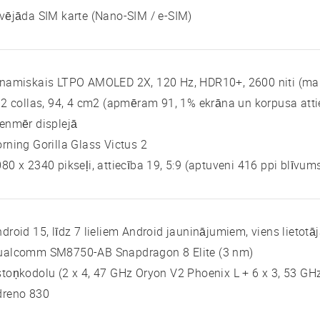
vējāda SIM karte (Nano-SIM / e-SIM)
inamiskais LTPO AMOLED 2X, 120 Hz, HDR10+, 2600 niti (ma
 2 collas, 94, 4 cm2 (apmēram 91, 1% ekrāna un korpusa atti
enmēr displejā
rning Gorilla Glass Victus 2
80 x 2340 pikseļi, attiecība 19, 5:9 (aptuveni 416 ppi blīvum
droid 15, līdz 7 lieliem Android jauninājumiem, viens lietotāj
ualcomm SM8750-AB Snapdragon 8 Elite (3 nm)
toņkodolu (2 x 4, 47 GHz Oryon V2 Phoenix L + 6 x 3, 53 G
dreno 830