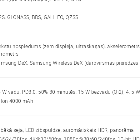
ā
PS, GLONASS, BDS, GALILEO, QZSS
rkstu nospiedums (zem displeja, ultraskaņas), akselerometr
arometrs
msung DeX, Samsung Wireless DeX (darbvirsmas pieredzes at
 W vadu, PD3.0, 50% 30 minūtēs, 15 W bezvadu (Qi2), 4, 5 
i-Ion 4000 mAh
bākā seja, LED zibspuldze, automātiskais HDR, panorāma
K@24/30fps, 4K@30/60fps, 1080p@30/60/240fps, 10-bit HDR,