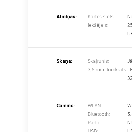
Atmiņas:
Kartes slots:
N
Iekšējais:
2
U
Skaņa:
Skaļrunis:
Jā
3,5 mm domkrats:
32
Comms:
WLAN:
Wi
Bluetooth:
5.
Radio:
N
USB:
US