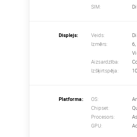
SIM:
Di
Displejs:
Veids:
D
Izmērs:
6,
Vi
Aizsardzība:
Co
Izšķirtspēja:
10
Platforma:
OS:
An
Chipset:
Q
Procesors:
As
GPU:
A