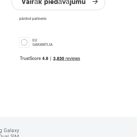
Vairāk piedāvājumu
pārdod partneris
EU
GARANTIJA
g Galaxy
Dual SIM