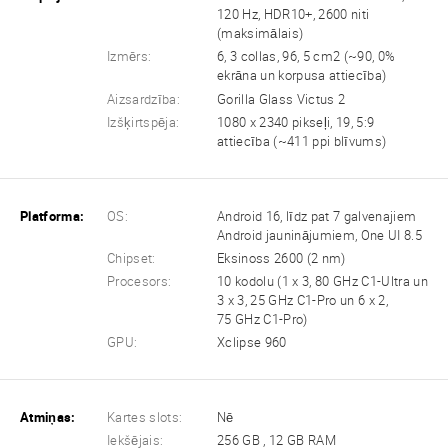
120 Hz, HDR10+, 2600 niti
(maksimālais)
Izmērs:
6, 3 collas, 96, 5 cm2 (~90, 0%
ekrāna un korpusa attiecība)
Aizsardzība:
Gorilla Glass Victus 2
Izšķirtspēja:
1080 x 2340 pikseļi, 19, 5:9
attiecība (~411 ppi blīvums)
Platforma:
OS:
Android 16, līdz pat 7 galvenajiem
Android jauninājumiem, One UI 8.5
Chipset:
Eksinoss 2600 (2 nm)
Procesors:
10 kodolu (1 x 3, 80 GHz C1-Ultra un
3 x 3, 25 GHz C1-Pro un 6 x 2,
75 GHz C1-Pro)
GPU:
Xclipse 960
Atmiņas:
Kartes slots:
Nē
Iekšējais:
256 GB , 12 GB RAM