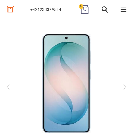
0
+421233329584