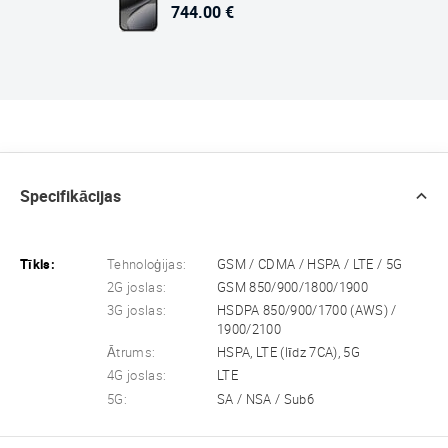
744.00 €
Specifikācijas
Tīkls:
Tehnoloģijas:
GSM / CDMA / HSPA / LTE / 5G
2G joslas:
GSM 850/900/1800/1900
3G joslas:
HSDPA 850/900/1700 (AWS) /
1900/2100
Ātrums:
HSPA, LTE (līdz 7CA), 5G
4G joslas:
LTE
5G:
SA / NSA / Sub6