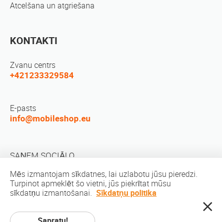
Atcelšana un atgriešana
KONTAKTI
Zvanu centrs
+421233329584
E-pasts
info@mobileshop.eu
SAŅEM SOCIĀLO
Mēs izmantojam sīkdatnes, lai uzlabotu jūsu pieredzi.
Turpinot apmeklēt šo vietni, jūs piekrītat mūsu
sīkdatņu izmantošanai.
Sīkdatņu politika
Sapratu!