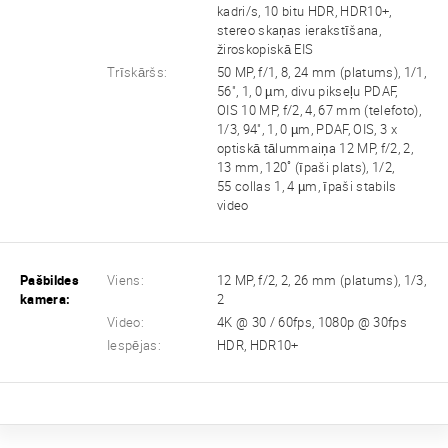
kadri/s, 10 bitu HDR, HDR10+,
stereo skaņas ierakstīšana,
žiroskopiskā EIS
Trīskāršs:
50 MP, f/1, 8, 24 mm (platums), 1/1,
56", 1, 0 µm, divu pikseļu PDAF,
OIS 10 MP, f/2, 4, 67 mm (telefoto),
1/3, 94", 1, 0 µm, PDAF, OIS, 3 x
optiskā tālummaiņa 12 MP, f/2, 2,
13 mm, 120˚ (īpaši plats), 1/2,
55 collas 1, 4 µm, īpaši stabils
video
Pašbildes
Viens:
12 MP, f/2, 2, 26 mm (platums), 1/3,
kamera:
2
Video:
4K @ 30 / 60fps, 1080p @ 30fps
Iespējas:
HDR, HDR10+