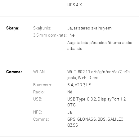
UFS 4.X
Skaņa:
Skaļrunis:
Jā, ar stereo skaļruņiem
3,5 mm domkrats:
Nē
Augsta bitu pārraides ātruma audio
atbalsts
Comms:
WLAN:
Wi-Fi 802.11 a/b/g/n/ac/6e/7, trīs
joslu, Wi-Fi Direct
Bluetooth:
5.4, A2DP, LE
Radio:
Nē
USB:
USB Type-C 3.2, DisplayPort 1.2,
OTG
NFC:
Jā
Comms:
GPS, GLONASS, BDS, GALILEO,
QZSS