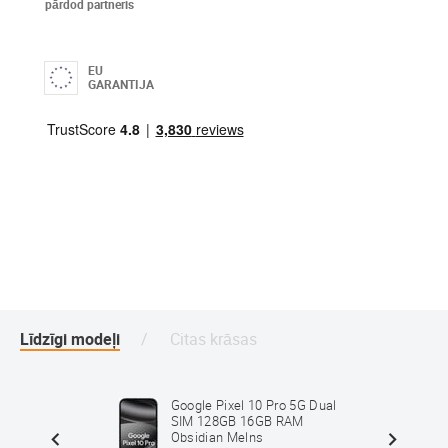
pārdod partneris
EU
GARANTIJA
Līdzīgi modeļi
Citas krāsas
5G Dual
Google Pixel 10 Pro 5G Dual
 SM-
SIM 128GB 16GB RAM
Obsidian Melns