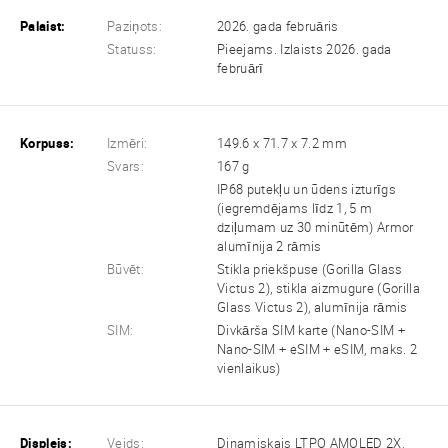
Palaist:
Paziņots:
2026. gada februāris
Statuss:
Pieejams. Izlaists 2026. gada
februārī
Korpuss:
Izmēri:
149.6 x 71.7 x 7.2 mm
Svars:
167 g
IP68 putekļu un ūdens izturīgs
(iegremdējams līdz 1, 5 m
dziļumam uz 30 minūtēm) Armor
alumīnija 2 rāmis
Būvēt:
Stikla priekšpuse (Gorilla Glass
Victus 2), stikla aizmugure (Gorilla
Glass Victus 2), alumīnija rāmis
SIM:
Divkārša SIM karte (Nano-SIM +
Nano-SIM + eSIM + eSIM, maks. 2
vienlaikus)
Displejs:
Veids:
Dinamiskais LTPO AMOLED 2X,