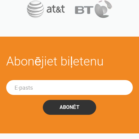
Abonējiet biļetenu
ABONĒT