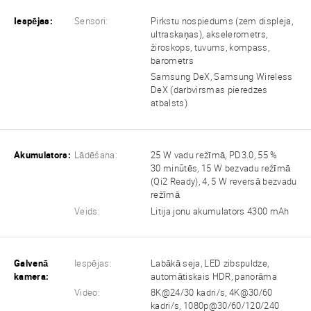
Iespējas:
Sensori:
Pirkstu nospiedums (zem displeja,
ultraskaņas), akselerometrs,
žiroskops, tuvums, kompass,
barometrs
Samsung DeX, Samsung Wireless
DeX (darbvirsmas pieredzes
atbalsts)
Akumulators:
Lādēšana:
25 W vadu režīmā, PD3.0, 55 %
30 minūtēs, 15 W bezvadu režīmā
(Qi2 Ready), 4, 5 W reversā bezvadu
režīmā
Veids:
Litija jonu akumulators 4300 mAh
Galvenā
Iespējas:
Labākā seja, LED zibspuldze,
kamera:
automātiskais HDR, panorāma
Video:
8K@24/30 kadri/s, 4K@30/60
kadri/s, 1080p@30/60/120/240