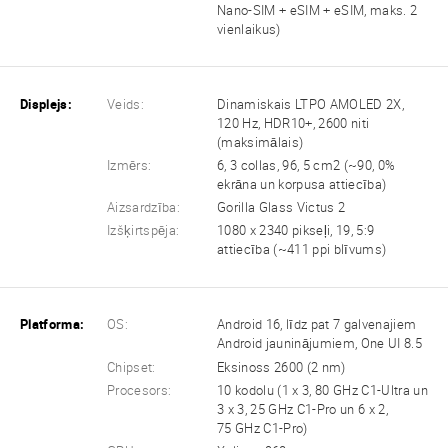
Nano-SIM + eSIM + eSIM, maks. 2
vienlaikus)
Displejs:
Veids:
Dinamiskais LTPO AMOLED 2X,
120 Hz, HDR10+, 2600 niti
(maksimālais)
Izmērs:
6, 3 collas, 96, 5 cm2 (~90, 0%
ekrāna un korpusa attiecība)
Aizsardzība:
Gorilla Glass Victus 2
Izšķirtspēja:
1080 x 2340 pikseļi, 19, 5:9
attiecība (~411 ppi blīvums)
Platforma:
OS:
Android 16, līdz pat 7 galvenajiem
Android jauninājumiem, One UI 8.5
Chipset:
Eksinoss 2600 (2 nm)
Procesors:
10 kodolu (1 x 3, 80 GHz C1-Ultra un
3 x 3, 25 GHz C1-Pro un 6 x 2,
75 GHz C1-Pro)