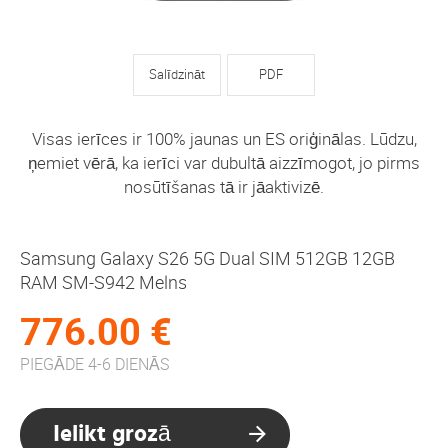
Salīdzināt
PDF
Visas ierīces ir 100% jaunas un ES oriģinālas. Lūdzu,
ņemiet vērā, ka ierīci var dubultā aizzīmogot, jo pirms
nosūtīšanas tā ir jāaktivizē.
Samsung Galaxy S26 5G Dual SIM 512GB 12GB
RAM SM-S942 Melns
776.00 €
PIEGĀDE 4-6 DIENĀS
Ielikt grozā