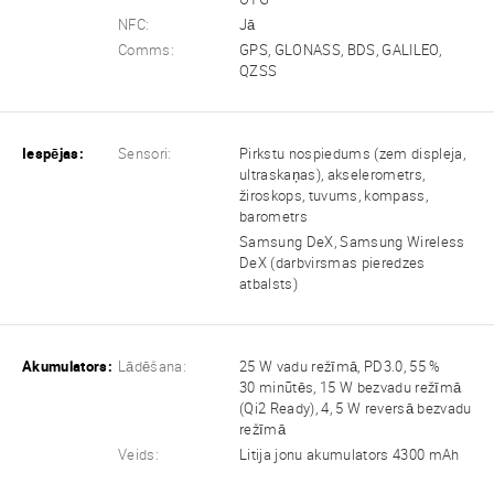
NFC:
Jā
Comms:
GPS, GLONASS, BDS, GALILEO,
QZSS
Iespējas:
Sensori:
Pirkstu nospiedums (zem displeja,
ultraskaņas), akselerometrs,
žiroskops, tuvums, kompass,
barometrs
Samsung DeX, Samsung Wireless
DeX (darbvirsmas pieredzes
atbalsts)
Akumulators:
Lādēšana:
25 W vadu režīmā, PD3.0, 55 %
30 minūtēs, 15 W bezvadu režīmā
(Qi2 Ready), 4, 5 W reversā bezvadu
režīmā
Veids:
Litija jonu akumulators 4300 mAh