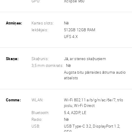
GPU:
Xclipse 960
Atmiņas:
Kartes slots:
Nē
Iekšējais:
512GB 12GB RAM
UFS 4.X
Skaņa:
Skaļrunis:
Jā, ar stereo skaļruņiem
3,5 mm domkrats:
Nē
Augsta bitu pārraides ātruma audio
atbalsts
Comms:
WLAN:
Wi-Fi 802.11 a/b/g/n/ac/6e/7, trīs
joslu, Wi-Fi Direct
Bluetooth:
5.4, A2DP, LE
Radio:
Nē
USB:
USB Type-C 3.2, DisplayPort 1.2,
OTG