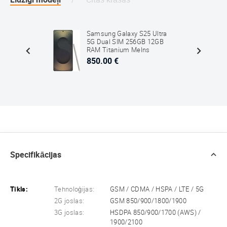
M
Samsung Galaxy S25 Ultra
ā
5G Dual SIM 256GB 12GB
RAM Titanium Melns
850.00 €
Specifikācijas
Tīkls:
Tehnoloģijas:
GSM / CDMA / HSPA / LTE / 5G
2G joslas:
GSM 850/900/1800/1900
3G joslas:
HSDPA 850/900/1700 (AWS) /
1900/2100