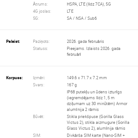
Ātrums:
HSPA, LTE (līdz 7CA), 5G
4G joslas:
LTE
5G:
SA / NSA / Sub6
Palaist:
Paziņots:
2026. gada februāris
Statuss:
Pieejams. Izlaists 2026. gada
februārī
Korpuss:
Izmēri:
149.6 x 71.7 x 7.2 mm
Svars:
167 g
IP68 putekļu un ūdens izturīgs
(iegremdējams līdz 1, 5 m
dziļumam uz 30 minūtēm) Armor
alumīnija 2 rāmis
Būvēt:
Stikla priekšpuse (Gorilla Glass
Victus 2), stikla aizmugure (Gorilla
Glass Victus 2), alumīnija rāmis
SIM:
Divkārša SIM karte (Nano-SIM +