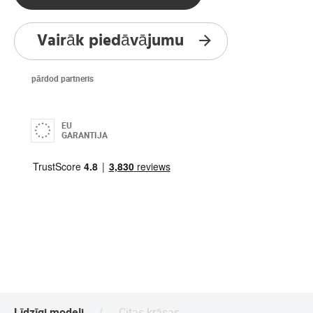
Vairāk piedāvājumu
pārdod partneris
EU
GARANTIJA
Līdzīgi modeļi
Citas krāsas