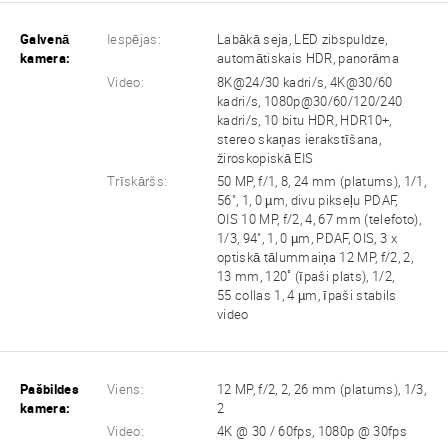
Galvenā
Iespējas:
Labākā seja, LED zibspuldze,
kamera:
automātiskais HDR, panorāma
Video:
8K@24/30 kadri/s, 4K@30/60
kadri/s, 1080p@30/60/120/240
kadri/s, 10 bitu HDR, HDR10+,
stereo skaņas ierakstīšana,
žiroskopiskā EIS
Trīskāršs:
50 MP, f/1, 8, 24 mm (platums), 1/1,
56", 1, 0 µm, divu pikseļu PDAF,
OIS 10 MP, f/2, 4, 67 mm (telefoto),
1/3, 94", 1, 0 µm, PDAF, OIS, 3 x
optiskā tālummaiņa 12 MP, f/2, 2,
13 mm, 120˚ (īpaši plats), 1/2,
55 collas 1, 4 µm, īpaši stabils
video
Pašbildes
Viens:
12 MP, f/2, 2, 26 mm (platums), 1/3,
kamera:
2
Video:
4K @ 30 / 60fps, 1080p @ 30fps