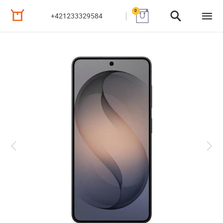
0
+421233329584