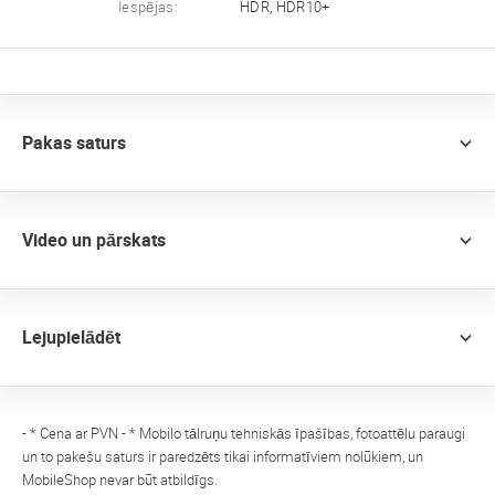
Iespējas:
HDR, HDR10+
Pakas saturs
Video un pārskats
Lejupielādēt
- * Cena ar PVN - * Mobilo tālruņu tehniskās īpašības, fotoattēlu paraugi
un to pakešu saturs ir paredzēts tikai informatīviem nolūkiem, un
MobileShop nevar būt atbildīgs.