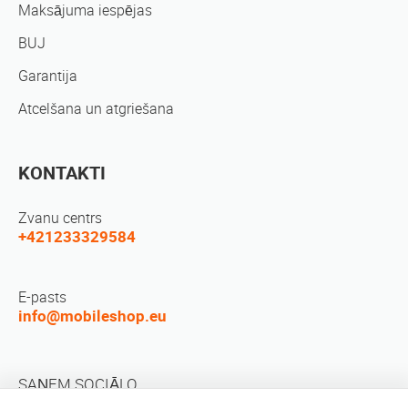
Maksājuma iespējas
BUJ
Garantija
Atcelšana un atgriešana
KONTAKTI
Zvanu centrs
+421233329584
E-pasts
info@mobileshop.eu
SAŅEM SOCIĀLO