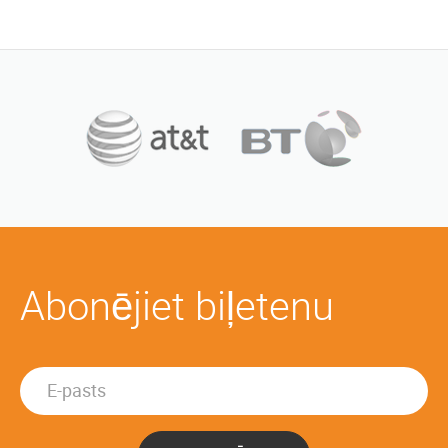
Abonējiet biļetenu