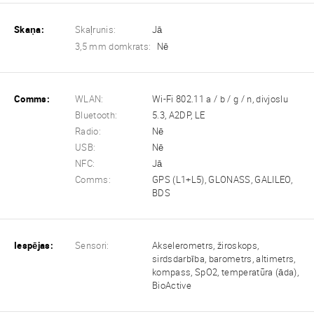
Skaņa:
Skaļrunis:
Jā
3,5 mm domkrats:
Nē
Comms:
WLAN:
Wi-Fi 802.11 a / b / g / n, divjoslu
Bluetooth:
5.3, A2DP, LE
Radio:
Nē
USB:
Nē
NFC:
Jā
Comms:
GPS (L1+L5), GLONASS, GALILEO,
BDS
Iespējas:
Sensori:
Akselerometrs, žiroskops,
sirdsdarbība, barometrs, altimetrs,
kompass, SpO2, temperatūra (āda),
BioActive