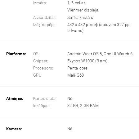
Izmērs:
1, 3 collas
Vienmēr displejā
Aizsardzība:
Safīra kristāls
Izšķirtspēja:
432 x 432 pikseļi (aptuveni 327 ppi
blīvums)
Platforma:
OS:
Android Wear OS 5, One UI Watch 6
Chipset:
Exynos W1000 (3 nm)
Procesors:
Penta-core
GPU:
Mali-G68
Atmiņas:
Kartes slots:
Nē
Iekšējais:
32 GB, 2 GB RAM
Kamera:
Nē