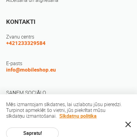
Atcelšana un atgriešana
KONTAKTI
Zvanu centrs
+421233329584
E-pasts
info@mobileshop.eu
SAŅEM SOCIĀLO
Mēs izmantojam sīkdatnes, lai uzlabotu jūsu pieredzi.
Turpinot apmeklēt šo vietni, jūs piekrītat mūsu
sīkdatņu izmantošanai.
Sīkdatņu politika
Sapratu!
Autortiesības © 2010-2026 MobileShop.eu. Visas tiesības aizsargātas. Visi