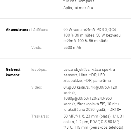
tuvums, kompass
Aplis, lai meklētu
Akumulators:
Lādēšana:
90 W vadu režīmā, PD3.0, QC4,
100 % 36 minūtēs, 50 W bezvadu
režīmā, 100 % 56 minūtēs
Veids:
5500 mAh
Galvenā
Iespējas:
Leica objektīvs, krāsu spektra
kamera:
sensors, Ultra HDR, LED
zibspuldze, HDR, panorāma
Video:
8K@30 kadri/s, 4K@30/60/120
kadri/s,
1080p@30/60/120/240/960
kadri/s, žiroskopiskā EIS, 10 bitu
ierakstīšana 2020. gadā, HDR10+
Trīskāršs:
50 MP, f/1, 6, 23 mm (plats), 1/1, 31
collas, 1, 2 µm, PDAF, OIS 50 MP,
f/3, 0, 115 mm (periskopa telefoto),