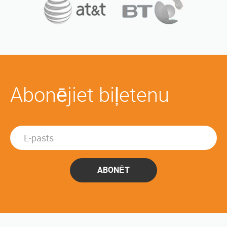
Abonējiet biļetenu
ABONĒT