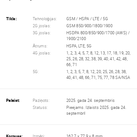
Tīkls:
Tehnoloģijas:
GSM / HSPA / LTE / 5G
2G joslas:
GSM 850/900/1800/1900
3G joslas:
HSDPA 800/850/900/1700 (AWS) /
1900/2100
Ātrums:
HSPA, LTE, 5G
4G joslas:
1, 2, 3, 4, 5, 7, 8, 12, 13, 17, 18, 19, 20,
25, 26, 28, 32, 38, 39, 40, 41, 42, 48,
66, 71
5G:
1, 2, 3, 5, 7, 8, 12, 20, 25, 26, 28, 38,
40, 41, 48, 66, 71, 75, 77, 78 SA/NSA
Palaist:
Paziņots:
2025. gada 24. septembris
Statuss:
Pieejams. Izlaists 2025. gada 24.
septembrī
Korpuss:
Izmēri:
162.7 x 77.9 x 8 mm