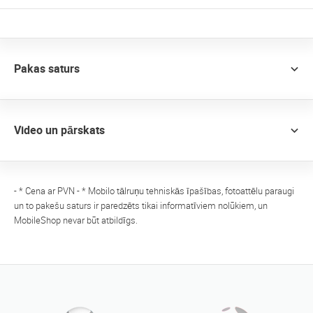
Pakas saturs
Video un pārskats
- * Cena ar PVN - * Mobilo tālruņu tehniskās īpašības, fotoattēlu paraugi
un to pakešu saturs ir paredzēts tikai informatīviem nolūkiem, un
MobileShop nevar būt atbildīgs.