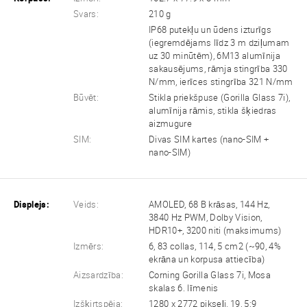
Svars:
210 g
IP68 putekļu un ūdens izturīgs
(iegremdējams līdz 3 m dziļumam
uz 30 minūtēm), 6M13 alumīnija
sakausējums, rāmja stingrība 330
N/mm, ierīces stingrība 321 N/mm
Būvēt:
Stikla priekšpuse (Gorilla Glass 7i),
alumīnija rāmis, stikla šķiedras
aizmugure
SIM:
Divas SIM kartes (nano-SIM +
nano-SIM)
Displejs:
Veids:
AMOLED, 68 B krāsas, 144 Hz,
3840 Hz PWM, Dolby Vision,
HDR10+, 3200 niti (maksimums)
Izmērs:
6, 83 collas, 114, 5 cm2 (~90, 4%
ekrāna un korpusa attiecība)
Aizsardzība:
Corning Gorilla Glass 7i, Mosa
skalas 6. līmenis
Izšķirtspēja:
1280 x 2772 pikseļi, 19, 5:9