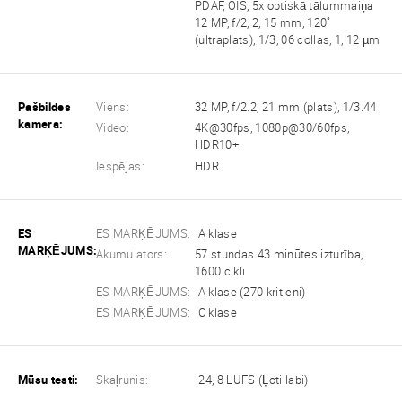
PDAF, OIS, 5x optiskā tālummaiņa
12 MP, f/2, 2, 15 mm, 120˚
(ultraplats), 1/3, 06 collas, 1, 12 µm
Pašbildes
Viens:
32 MP, f/2.2, 21 mm (plats), 1/3.44
kamera:
Video:
4K@30fps, 1080p@30/60fps,
HDR10+
Iespējas:
HDR
ES
ES MARĶĒJUMS:
A klase
MARĶĒJUMS:
Akumulators:
57 stundas 43 minūtes izturība,
1600 cikli
ES MARĶĒJUMS:
A klase (270 kritieni)
ES MARĶĒJUMS:
C klase
Mūsu testi:
Skaļrunis:
-24, 8 LUFS (Ļoti labi)