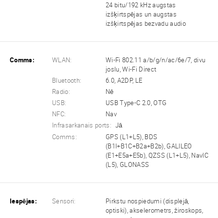
24 bitu/192 kHz augstas
izšķirtspējas un augstas
izšķirtspējas bezvadu audio
Comms:
WLAN:
Wi-Fi 802.11 a/b/g/n/ac/6e/7, divu
joslu, Wi-Fi Direct
Bluetooth:
6.0, A2DP, LE
Radio:
Nē
USB:
USB Type-C 2.0, OTG
NFC:
Nav
Infrasarkanais ports:
Jā
Comms:
GPS (L1+L5), BDS
(B1I+B1C+B2a+B2b), GALILEO
(E1+E5a+E5b), QZSS (L1+L5), NavIC
(L5), GLONASS
Iespējas:
Sensori:
Pirkstu nospiedumi (displejā,
optiski), akselerometrs, žiroskops,