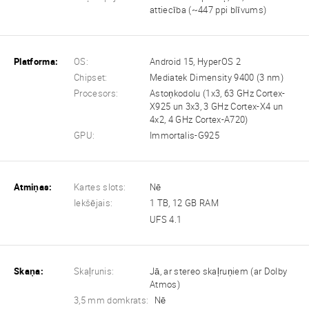
attiecība (~447 ppi blīvums)
Platforma:
OS:
Android 15, HyperOS 2
Chipset:
Mediatek Dimensity 9400 (3 nm)
Procesors:
Astoņkodolu (1x3, 63 GHz Cortex-
X925 un 3x3, 3 GHz Cortex-X4 un
4x2, 4 GHz Cortex-A720)
GPU:
Immortalis-G925
Atmiņas:
Kartes slots:
Nē
Iekšējais:
1 TB, 12 GB RAM
UFS 4.1
Skaņa:
Skaļrunis:
Jā, ar stereo skaļruņiem (ar Dolby
Atmos)
3,5 mm domkrats:
Nē