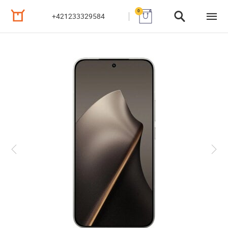
0
+421233329584