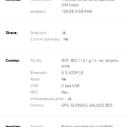
SIM slotu)
Iekšējais:
128 GB, 6 GB RAM
Skaņa:
Skaļrunis:
Jā
3,5 mm domkrats:
Nē
Comms:
WLAN:
WiFi: 802.11 b / g / n / ac, divjoslu
josla.
Bluetooth:
5, 0, A2DP, LE
Radio:
Nē
USB:
C tipa USB
NFC:
Nav
Infrasarkanais ports:
Jā
Comms:
GPS, GLONASS, GALILEO, BDS
Iespējas:
Sensori:
Pirkstu nospiedums (uzstādīts