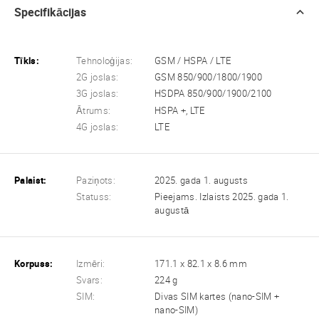
Specifikācijas
Tīkls:
Tehnoloģijas:
GSM / HSPA / LTE
2G joslas:
GSM 850/900/1800/1900
3G joslas:
HSDPA 850/900/1900/2100
Ātrums:
HSPA +, LTE
4G joslas:
LTE
Palaist:
Paziņots:
2025. gada 1. augusts
Statuss:
Pieejams. Izlaists 2025. gada 1.
augustā
Korpuss:
Izmēri:
171.1 x 82.1 x 8.6 mm
Svars:
224 g
SIM:
Divas SIM kartes (nano-SIM +
nano-SIM)