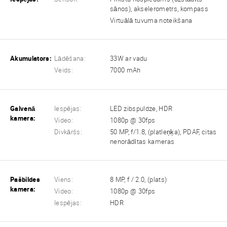
sānos), akselerometrs, kompass
Virtuālā tuvuma noteikšana
Akumulators:
Lādēšana:
33W ar vadu
Veids:
7000 mAh
Galvenā
Iespējas:
LED zibspuldze, HDR
kamera:
Video:
1080p @ 30fps
Divkāršs:
50 MP, f/1.8, (platleņķa), PDAF, citas
nenorādītas kameras
Pašbildes
Viens:
8 MP, f / 2.0, (plats)
kamera:
Video:
1080p @ 30fps
Iespējas:
HDR