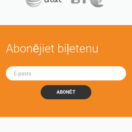
Abonējiet biļetenu
ABONĒT