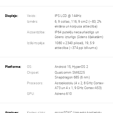
Displejs:
Veids:
IPS LCD @ 144Hz
Izmērs:
6, 9 collas, 116, 9 cm2 (~83, 2%
ekrāna un korpusa attiecība)
Aizsardzība:
IP64 putekļu necaurlaidīgs un
ūdens izturīgs (ūdens šļakatām)
Izšķirtspēja:
1080 x 2340 pikseļi, 19, 5:9
attiecība (~374 ppi blīvums)
Platforma:
OS:
Android 15, HyperOS 2
Chipset:
Qualcomm SM6225
Snapdragon 685 (6 nm)
Procesors:
Astoņkodolu (4 x 2, 8 GHz Cortex-
A73 un 4 x 1, 9 GHz Cortex-A53)
GPU:
Adreno 610
Atmiņas:
Kartes slots:
microSDXC (izmanto koplietotu