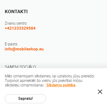
KONTAKTI
Zvanu centrs
+421233329584
E-pasts
info@mobileshop.eu
SAŅEM SOCIĀLO
Mēs izmantojam sīkdatnes, lai uzlabotu jūsu pieredzi.
Turpinot apmeklēt šo vietni, jūs piekrītat mūsu
sīkdatņu izmantošanai.
Sīkdatņu politika
Sapratu!
Autortiesības © 2010-2026 MobileShop.eu. Visas tiesības aizsargātas. Visi
produktu attēli uz vietas ir Mobileshop.eu | īpašums Web dizains: Art & Code