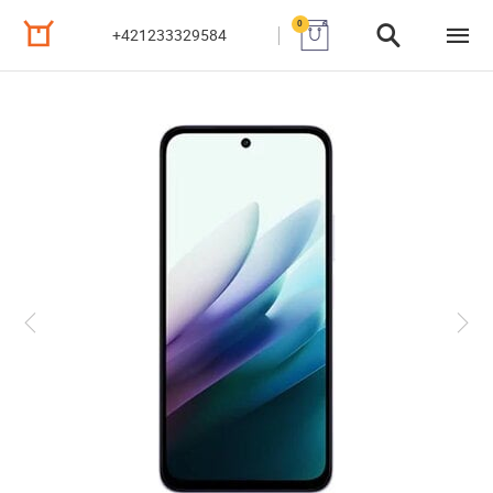
0
+421233329584