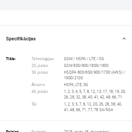
Specifikācijas
Tīkls:
Tehnoloģijas:
GSM / HSPA / LTE / 5G
2G joslas:
GSM 850/900/1800/1900
3G joslas:
HSDPA 800/850/900/1700 (AWS) /
1900/2100
Ātrums:
HSPA, LTE, 5G
4G joslas:
1, 2, 3, 4, 5, 7, 8, 12, 13, 17, 18, 19, 20,
26, 28, 32, 38, 40, 41, 42, 48, 66, 71
5G:
1, 2, 3, 5, 7, 8, 12, 20, 26, 28, 38, 40,
41, 48, 66, 71, 77, 78 SA/NSA
Palaist:
Paziņots:
2025. gada 18. decembris