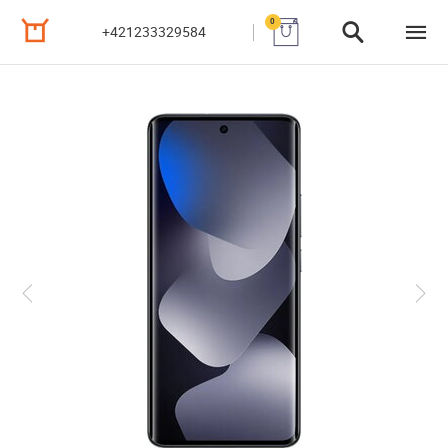
0
+421233329584