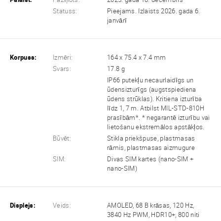
Statuss:
Pieejams. Izlaists 2026. gada 6.
janvārī
Korpuss:
Izmēri:
164 x 75.4 x 7.4 mm
Svars:
17.8 g
IP66 putekļu necaurlaidīgs un
ūdensizturīgs (augstspiediena
ūdens strūklas). Kritiena izturība
līdz 1, 7 m. Atbilst MIL-STD-810H
prasībām*. * negarantē izturību vai
lietošanu ekstremālos apstākļos.
Būvēt:
Stikla priekšpuse, plastmasas
rāmis, plastmasas aizmugure
SIM:
Divas SIM kartes (nano-SIM +
nano-SIM)
Displejs:
Veids:
AMOLED, 68 B krāsas, 120 Hz,
3840 Hz PWM, HDR10+, 800 niti