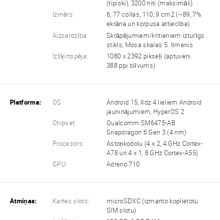
(tipiski), 3200 niti (maksimāli)
Izmērs:
6, 77 collas, 110, 9 cm2 (~89, 7%
ekrāna un korpusa attiecība)
Aizsardzība:
Skrāpējumiem/kritieniem izturīgs
stikls, Mosa skalas 5. līmenis
Izšķirtspēja:
1080 x 2392 pikseļi (aptuveni
388 ppi blīvums)
Platforma:
OS:
Android 15, līdz 4 lieliem Android
jauninājumiem, HyperOS 2
Chipset:
Qualcomm SM6475-AB
Snapdragon 6 Gen 3 (4 nm)
Procesors:
Astoņkodolu (4 x 2, 4 GHz Cortex-
A78 un 4 x 1, 8 GHz Cortex-A55)
GPU:
Adreno 710
Atmiņas:
Kartes slots:
microSDXC (izmanto koplietotu
SIM slotu)