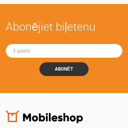
Abonējiet biļetenu
ABONĒT