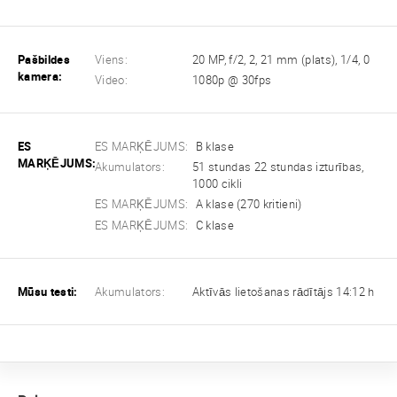
Pašbildes
Viens:
20 MP, f/2, 2, 21 mm (plats), 1/4, 0
kamera:
Video:
1080p @ 30fps
ES
ES MARĶĒJUMS:
B klase
MARĶĒJUMS:
Akumulators:
51 stundas 22 stundas izturības,
1000 cikli
ES MARĶĒJUMS:
A klase (270 kritieni)
ES MARĶĒJUMS:
C klase
Mūsu testi:
Akumulators:
Aktīvās lietošanas rādītājs 14:12 h