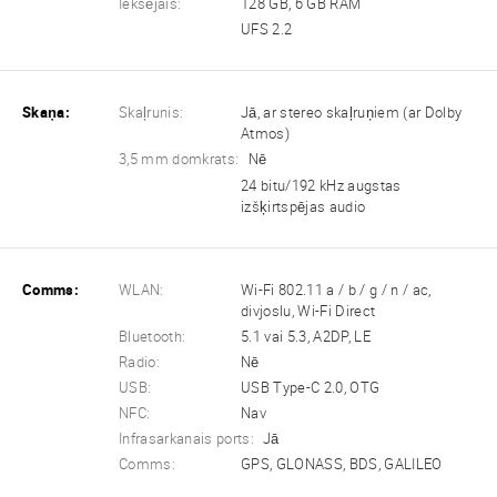
Iekšējais:
128 GB, 6 GB RAM
UFS 2.2
Skaņa:
Skaļrunis:
Jā, ar stereo skaļruņiem (ar Dolby
Atmos)
3,5 mm domkrats:
Nē
24 bitu/192 kHz augstas
izšķirtspējas audio
Comms:
WLAN:
Wi-Fi 802.11 a / b / g / n / ac,
divjoslu, Wi-Fi Direct
Bluetooth:
5.1 vai 5.3, A2DP, LE
Radio:
Nē
USB:
USB Type-C 2.0, OTG
NFC:
Nav
Infrasarkanais ports:
Jā
Comms:
GPS, GLONASS, BDS, GALILEO