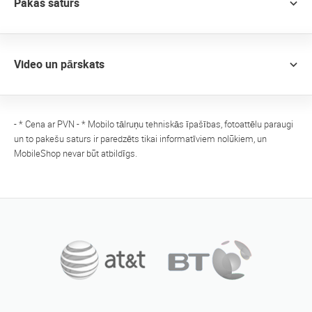
Pakas saturs
Video un pārskats
- * Cena ar PVN - * Mobilo tālruņu tehniskās īpašības, fotoattēlu paraugi
un to pakešu saturs ir paredzēts tikai informatīviem nolūkiem, un
MobileShop nevar būt atbildīgs.