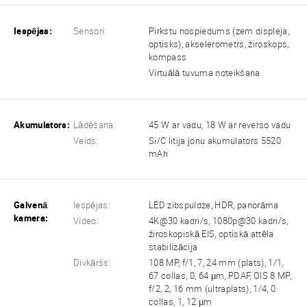
Iespējas:
Sensori:
Pirkstu nospiedums (zem displeja,
optisks), akselerometrs, žiroskops,
kompass
Virtuālā tuvuma noteikšana
Akumulators:
Lādēšana:
45 W ar vadu, 18 W ar reverso vadu
Veids:
Si/C litija jonu akumulators 5520
mAh
Galvenā
Iespējas:
LED zibspuldze, HDR, panorāma
kamera:
Video:
4K@30 kadri/s, 1080p@30 kadri/s,
žiroskopiskā EIS, optiskā attēla
stabilizācija
Divkāršs:
108 MP, f/1, 7, 24 mm (plats), 1/1,
67 collas, 0, 64 µm, PDAF, OIS 8 MP,
f/2, 2, 16 mm (ultraplats), 1/4, 0
collas, 1, 12 µm