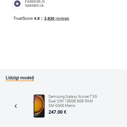
PĀRDEVĒJS
GARANTIJA
Līdzīgi modeļi
er 6
Samsung Galaxy Xcover7 5G
GB 6GB
Dual SIM 128GB 6GB RAM
SM-G556 Melns
247.00 €