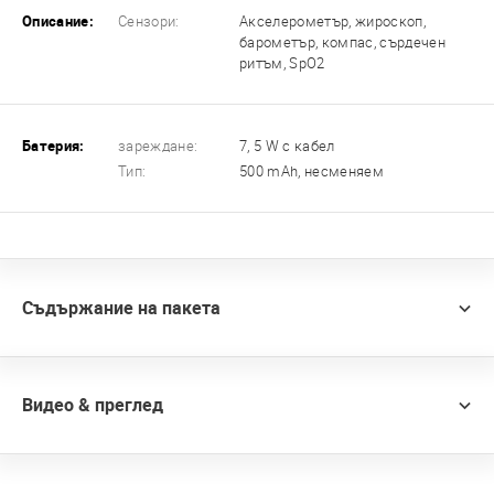
Описание:
Сензори:
Акселерометър, жироскоп,
барометър, компас, сърдечен
ритъм, SpO2
Батерия:
зареждане:
7, 5 W с кабел
Тип:
500 mAh, несменяем
Съдържание на пакета
Видео & преглед