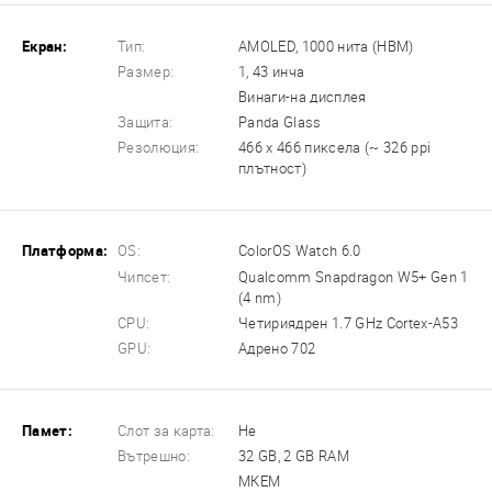
Екран:
Тип:
AMOLED, 1000 нита (HBM)
Размер:
1, 43 инча
Винаги-на дисплея
Защита:
Panda Glass
Резолюция:
466 x 466 пиксела (~ 326 ppi
плътност)
Платформа:
OS:
ColorOS Watch 6.0
Чипсет:
Qualcomm Snapdragon W5+ Gen 1
(4 nm)
CPU:
Четириядрен 1.7 GHz Cortex-A53
GPU:
Адрено 702
Памет:
Слот за карта:
Не
Вътрешно:
32 GB, 2 GB RAM
МКЕМ