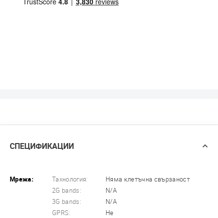
СПЕЦИФИКАЦИИ
Мрежа:
Тахнология:
Няма клетъчна свързаност
2G bands:
N/A
3G bands:
N/A
GPRS:
Не