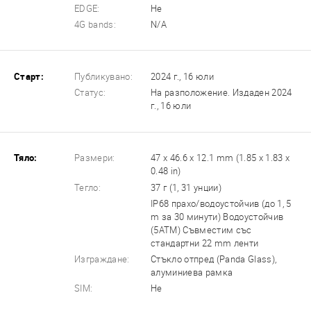
EDGE:
Не
4G bands:
N/A
Старт:
Публикувано:
2024 г., 16 юли
Статус:
На разположение. Издаден 2024
г., 16 юли
Тяло:
Размери:
47 x 46.6 x 12.1 mm (1.85 x 1.83 x
0.48 in)
Тегло:
37 г (1, 31 унции)
IP68 прахо/водоустойчив (до 1, 5
m за 30 минути) Водоустойчив
(5ATM) Съвместим със
стандартни 22 mm ленти
Изграждане:
Стъкло отпред (Panda Glass),
алуминиева рамка
SIM:
Не