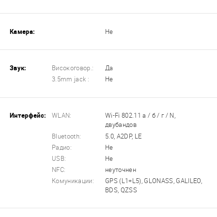
Камера:
Не
Звук:
Високоговор.:
Да
3.5mm jack :
Не
Интерфейс:
WLAN:
Wi-Fi 802.11 а / б / г / N,
двубандов
Bluetooth:
5.0, A2DP, LE
Радио:
Не
USB:
Не
NFC:
неуточнен
Комуникации:
GPS (L1+L5), GLONASS, GALILEO,
BDS, QZSS