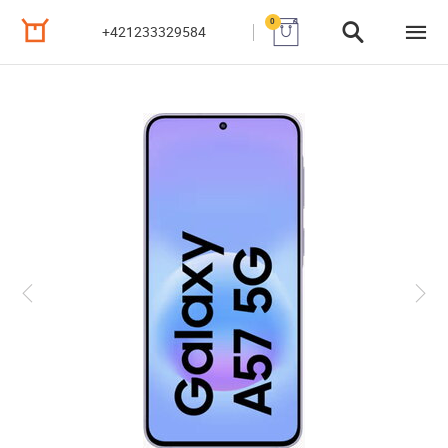
0
+421233329584