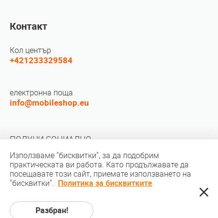
Контакт
Кол център
+421233329584
електронна поща
info@mobileshop.eu
ПОЛУЧИ СОЦИАЛНО
Използваме "бисквитки", за да подобрим
практическата ви работа. Като продължавате да
посещавате този сайт, приемате използването на
"бисквитки".
Политика за бисквитките
Авторско право © 2010-2026 MobileShop.eu. Всички права запазени.
Разбран!
Всички снимки на продукта на сайта са собственост на Mobileshop.eu |