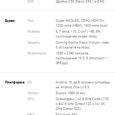
SIM:
Двойна SIM (Nano-SIM / e-SIM)
Екран:
Тип:
Super AMOLED, 120Hz, HDR10+,
1200 нита (HBM), 1900 нита (пик)
Размер:
6, 7 инча, 110, 2 см² (~88, 8%
съотношение екран-тяло)
Защита:
Corning Gorilla Glass Victus+, ниво
5 по скалата на Моос
Резолюция:
1080 x 2340 пиксела,
съотношение 19.5: 9 (плътност ~
385 ppi)
Платформа:
OS:
Android 16, до 6 основни ъпгрейда
на Android, One UI 8.5
Чипсет:
Exynos 1680 (4 нм)
CPU:
Осемядрен (1x2.9 GHz Cortex-720
и 4x2.6 GHz Cortex-720 и 3x1.95
GHz Cortex-520)
GPU:
Ексклипс 550