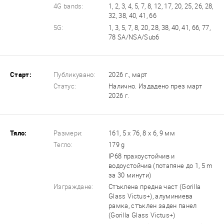
4G bands:
1, 2, 3, 4, 5, 7, 8, 12, 17, 20, 25, 26, 28,
32, 38, 40, 41, 66
5G:
1, 3, 5, 7, 8, 20, 28, 38, 40, 41, 66, 77,
78 SA/NSA/Sub6
Старт:
Публикувано:
2026 г., март
Статус:
Налично. Издадено през март
2026 г.
Тяло:
Размери:
161, 5 x 76, 8 x 6, 9 мм
Тегло:
179 g
IP68 прахоустойчив и
водоустойчив (потапяне до 1, 5 m
за 30 минути)
Изграждане:
Стъклена предна част (Gorilla
Glass Victus+), алуминиева
рамка, стъклен заден панел
(Gorilla Glass Victus+)