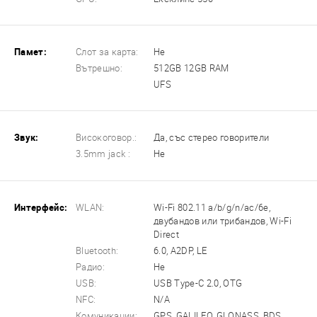
Памет:
Слот за карта:
Не
Вътрешно:
512GB 12GB RAM
UFS
Звук:
Високоговор.:
Да, със стерео говорители
3.5mm jack :
Не
Интерфейс:
WLAN:
Wi-Fi 802.11 a/b/g/n/ac/6e,
двубандов или трибандов, Wi-Fi
Direct
Bluetooth:
6.0, A2DP, LE
Радио:
Не
USB:
USB Type-C 2.0, OTG
NFC:
N/A
Комуникации:
GPS, GALILEO, GLONASS, BDS,