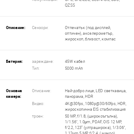
QZSS
Описание:
Сензори:
Отпечатък (под дисплей,
оптичен), акселерометър,
жироскоп, близост, компас
Батерия:
зареждане:
45W кабел
Тип:
5000 mAh
Основна
Описание:
Най-добро лице, LED светкавица,
камера:
панорама, HDR
Видео:
4K@30fps, 1080p@30/60fps, HDR,
жироскопична EIS стабилизация
троен:
50 MP, f/1.8, (широкоъгълна),
1/1.56", 1.0µm, PDAF, OIS 12 MP,
f/2.2, 123˚ (ултраширока), 1/3.06",
1.12µm 5 MP, f/2.4, ( макро)