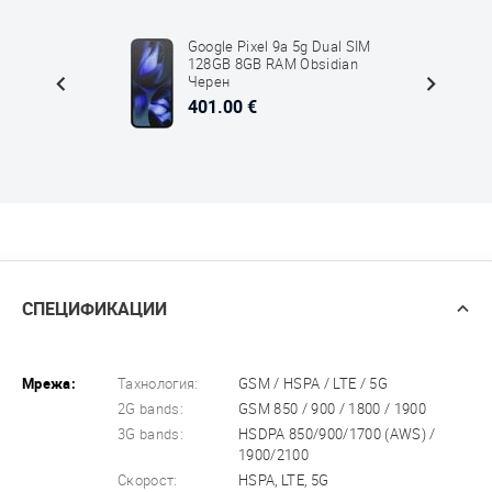
Dual
Google Pixel 9a 5g Dual SIM
 Бял
128GB 8GB RAM Obsidian
Черен
401.00 €
СПЕЦИФИКАЦИИ
Мрежа:
Тахнология:
GSM / HSPA / LTE / 5G
2G bands:
GSM 850 / 900 / 1800 / 1900
3G bands:
HSDPA 850/900/1700 (AWS) /
1900/2100
Скорост:
HSPA, LTE, 5G