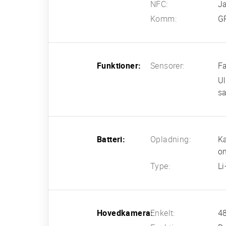
NFC:
J
Komm:
G
Funktioner:
Sensorer:
Fa
Ul
sa
Batteri:
Opladning:
Ka
o
Type:
L
Hovedkamera:
Enkelt:
48