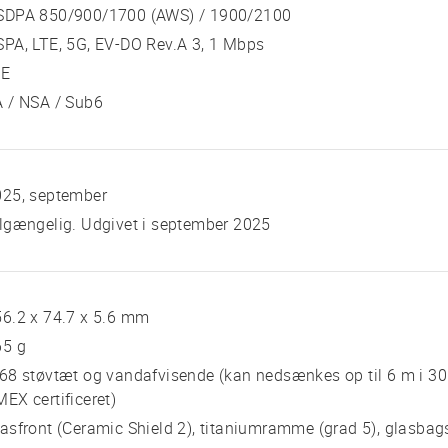
SDPA 850/900/1700 (AWS) / 1900/2100
PA, LTE, 5G, EV-DO Rev.A 3, 1 Mbps
TE
 / NSA / Sub6
025, september
lgængelig. Udgivet i september 2025
6.2 x 74.7 x 5.6 mm
65 g
68 støvtæt og vandafvisende (kan nedsænkes op til 6 m i 30
EX certificeret)
asfront (Ceramic Shield 2), titaniumramme (grad 5), glasbag