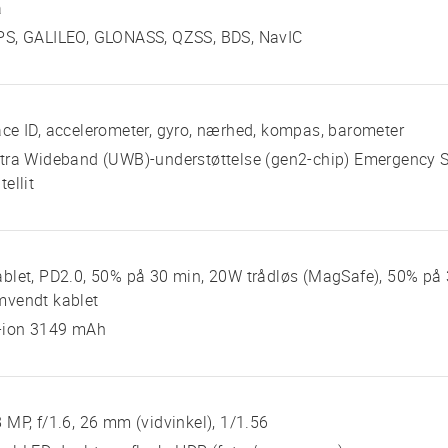
a
PS, GALILEO, GLONASS, QZSS, BDS, NavIC
ce ID, accelerometer, gyro, nærhed, kompas, barometer
tra Wideband (UWB)-understøttelse (gen2-chip) Emergency 
tellit
blet, PD2.0, 50% på 30 min, 20W trådløs (MagSafe), 50% på 
mvendt kablet
i-ion 3149 mAh
 MP, f/1.6, 26 mm (vidvinkel), 1/1.56