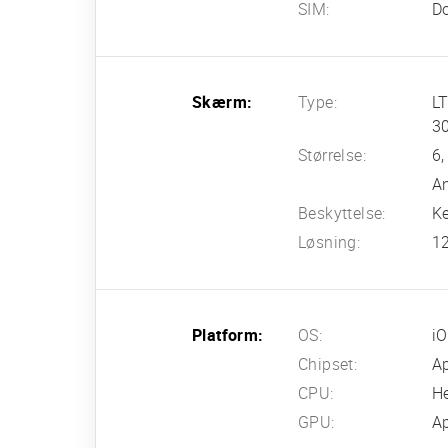
SIM:
Do
Skærm:
Type:
LT
30
Størrelse:
6,
An
Beskyttelse:
Ke
Løsning:
12
Platform:
OS:
i
Chipset:
Ap
CPU:
H
GPU:
Ap