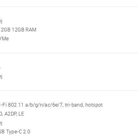
ej
12GB 12GB RAM
VMe
a
ej
-Fi 802.11 a/b/g/n/ac/6e/7, tri-band, hotspot
0, A2DP, LE
ej
SB Type-C 2.0