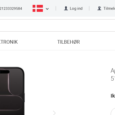
Log ind
Tilmel
21233329584
KTRONIK
TILBEHØR
A
5
I