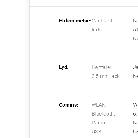
Hukommelse:
Card slot:
N
Indre:
5
N
Lyd:
Højttaler:
J
3,5 mm jack:
N
Comms:
WLAN:
Wi
Bluetooth:
6.
Radio:
N
USB:
U