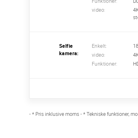
Funktioner:
Du
video:
4
st
Selfie
Enkelt:
18
kamera:
video:
4
Funktioner:
HD
- * Pris inklusive moms - * Tekniske funktioner, mo