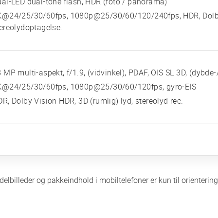
al-LED dual-tone flash, HDR (foto / panorama)
K@24/25/30/60fps, 1080p@25/30/60/120/240fps, HDR, Dolby 
ereolydoptagelse.
 MP multi-aspekt, f/1.9, (vidvinkel), PDAF, OIS SL 3D, (dybde
K@24/25/30/60fps, 1080p@25/30/60/120fps, gyro-EIS
R, Dolby Vision HDR, 3D (rumlig) lyd, stereolyd rec.
delbilleder og pakkeindhold i mobiltelefoner er kun til orienter