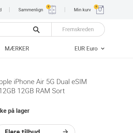
0
0
d
Sammenlign
Min kurv
Fremskreden
MÆRKER
EUR Euro
pple iPhone Air 5G Dual eSIM
12GB 12GB RAM Sort
kke på lager
Flere tilbud