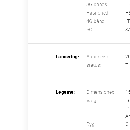
3G bands:
H
Hastighed:
HS
4G bånd:
L
5G:
SA
Lancering:
Annonceret:
2
status:
Ti
Legeme:
Dimensioner:
15
Vægt:
1
IP
AM
Byg:
Gl