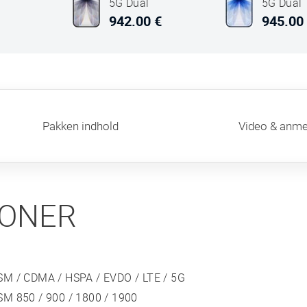
5G Dual
5G Dual
SIM 256GB
SIM 256
942.00 €
945.00
8GB RAM
8GB RA
Sort
Mist Blå
Pakken indhold
Video & anme
IONER
SM / CDMA / HSPA / EVDO / LTE / 5G
SM 850 / 900 / 1800 / 1900