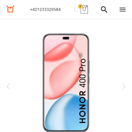
0
+421233329584