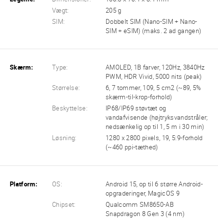
Vægt:
205 g
SIM:
Dobbelt SIM (Nano-SIM + Nano-
SIM + eSIM) (maks. 2 ad gangen)
Skærm:
Type:
AMOLED, 1B farver, 120Hz, 3840Hz
PWM, HDR Vivid, 5000 nits (peak)
Størrelse:
6, 7 tommer, 109, 5 cm2 (~89, 5%
skærm-til-krop-forhold)
Beskyttelse:
IP68/IP69 støvtæt og
vandafvisende (højtryksvandstråler;
nedsænkelig op til 1, 5 m i 30 min)
Løsning:
1280 x 2800 pixels, 19, 5:9-forhold
(~460 ppi-tæthed)
Platform:
OS:
Android 15, op til 6 større Android-
opgraderinger, MagicOS 9
Chipset:
Qualcomm SM8650-AB
Snapdragon 8 Gen 3 (4 nm)