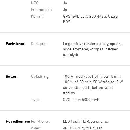
NFC:
Ja
Infrarød port:
Ja
Komm:
GPS, GALILEO, GLONASS, QZSS,
BDS
Funktioner:
Sensorer:
Fingeraftryk (under display, optisk),
accelerometer, kompas, nærhed
(ultralyd)
Batteri:
Opladning:
100 W med kabel, 51 % på 15 min,
100 % på 39 min, 50 W trådløs, 5 W
omvendt med kabel, omvendt
trådløs
Type:
Si/C Li-ion 5300 mAh
Hovedkamera:
Funktioner:
LED flash, HDR, panorama
video:
4K, 1080p, gyro-EIS, OIS