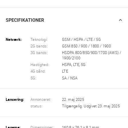
SPECIFIKATIONER
Netværk:
Teknologi:
GSM / HSPA / LTE / 5G
2G bands:
GSM 850 / 900 / 1800 / 1900
3G bands:
HSDPA 800/850/900/1700 (AWS) /
1900/2100
Hastighed:
HSPA, LTE, 5G
4G bånd:
LTE
5G:
SA / NSA
Lancering:
Annonceret:
22. maj 2025
status:
Tilgængelig. Udgivet 23. maj 2025
Legeme:
Dimensioner:
160.8 x 76.1 x 8.1 mm