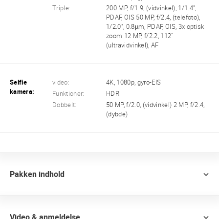
Triple:
200 MP, f/1.9, (vidvinkel), 1/1.4",
PDAF, OIS 50 MP, f/2.4, (telefoto),
1/2.0", 0.8µm, PDAF, OIS, 3x optisk
zoom 12 MP, f/2.2, 112˚
(ultravidvinkel), AF
Selfie
video:
4K, 1080p, gyro-EIS
kamera:
Funktioner:
HDR
Dobbelt:
50 MP, f/2.0, (vidvinkel) 2 MP, f/2.4,
(dybde)
Pakken indhold
Video & anmeldelse