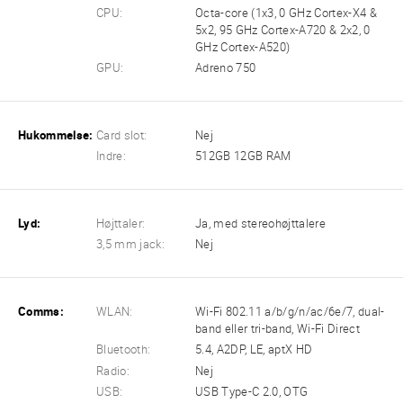
CPU:
Octa-core (1x3, 0 GHz Cortex-X4 &
5x2, 95 GHz Cortex-A720 & 2x2, 0
GHz Cortex-A520)
GPU:
Adreno 750
Hukommelse:
Card slot:
Nej
Indre:
512GB 12GB RAM
Lyd:
Højttaler:
Ja, med stereohøjttalere
3,5 mm jack:
Nej
Comms:
WLAN:
Wi-Fi 802.11 a/b/g/n/ac/6e/7, dual-
band eller tri-band, Wi-Fi Direct
Bluetooth:
5.4, A2DP, LE, aptX HD
Radio:
Nej
USB:
USB Type-C 2.0, OTG