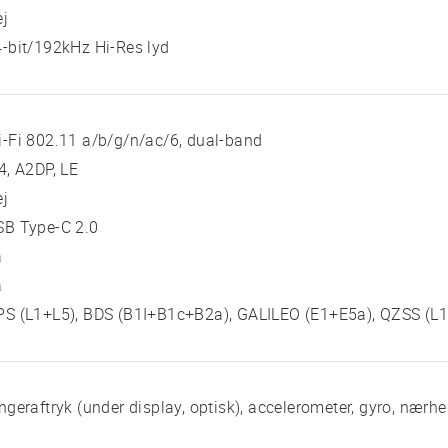
ej
-bit/192kHz Hi-Res lyd
-Fi 802.11 a/b/g/n/ac/6, dual-band
4, A2DP, LE
ej
SB Type-C 2.0
a
a
PS (L1+L5), BDS (B1I+B1c+B2a), GALILEO (E1+E5a), QZSS (L
ngeraftryk (under display, optisk), accelerometer, gyro, nær