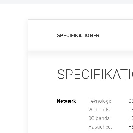
SPECIFIKATIONER
SPECIFIKAT
Netværk:
Teknologi:
G
2G bands:
GS
3G bands:
H
Hastighed:
HS