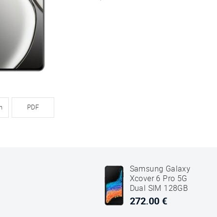
n
PDF
Samsung Galaxy
Xcover 6 Pro 5G
Dual SIM 128GB
6GB RAM SM-G736
272.00 €
Sort