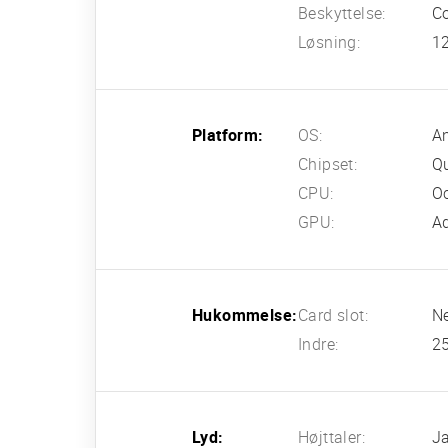
Beskyttelse:
Co
Løsning:
12
Platform:
OS:
An
Chipset:
Q
CPU:
Oc
GPU:
A
Hukommelse:
Card slot:
N
Indre:
2
Lyd:
Højttaler:
Ja