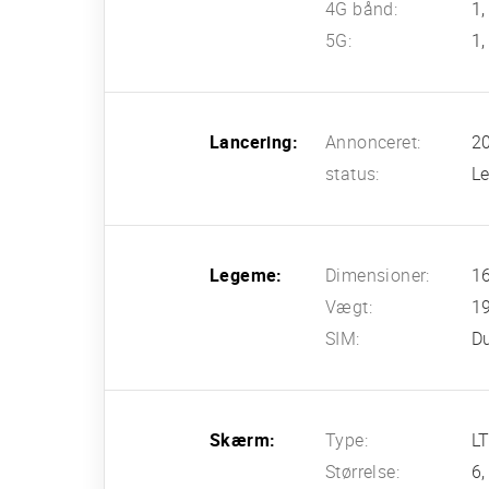
4G bånd:
1,
5G:
1,
Lancering:
Annonceret:
20
status:
Le
Legeme:
Dimensioner:
16
Vægt:
1
SIM:
Du
Skærm:
Type:
LT
Størrelse:
6,