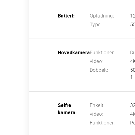
Batteri:
Opladning:
12
Type:
55
Hovedkamera:
Funktioner:
D
video:
4
Dobbelt:
50
1
Selfie
Enkelt:
32
kamera:
video:
4K
Funktioner:
P