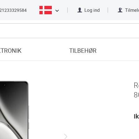
Log ind
Tilmel
21233329584
KTRONIK
TILBEHØR
R
8
I