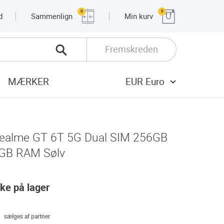
0
0
d
Sammenlign
Min kurv
Fremskreden
MÆRKER
EUR Euro
ealme GT 6T 5G Dual SIM 256GB
GB RAM Sølv
kke på lager
sælges af partner