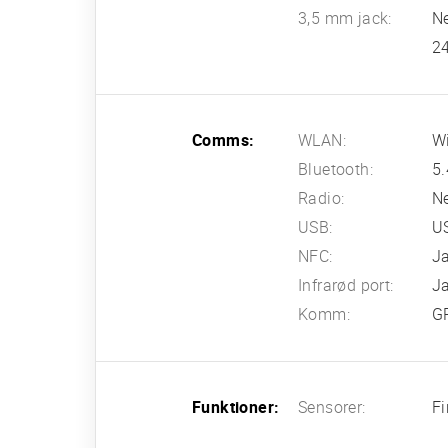
3,5 mm jack:
N
24
Comms:
WLAN:
Wi
Bluetooth:
5.
Radio:
N
USB:
U
NFC:
J
Infrarød port:
J
Komm:
G
Funktioner:
Sensorer:
Fi