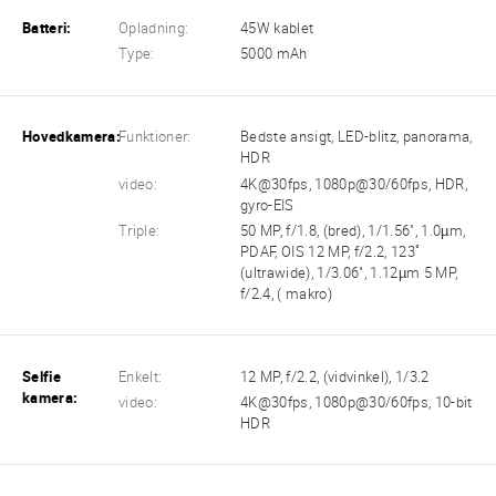
Batteri:
Opladning:
45W kablet
Type:
5000 mAh
Hovedkamera:
Funktioner:
Bedste ansigt, LED-blitz, panorama,
HDR
video:
4K@30fps, 1080p@30/60fps, HDR,
gyro-EIS
Triple:
50 MP, f/1.8, (bred), 1/1.56", 1.0µm,
PDAF, OIS 12 MP, f/2.2, 123˚
(ultrawide), 1/3.06", 1.12µm 5 MP,
f/2.4, ( makro)
Selfie
Enkelt:
12 MP, f/2.2, (vidvinkel), 1/3.2
kamera:
video:
4K@30fps, 1080p@30/60fps, 10-bit
HDR