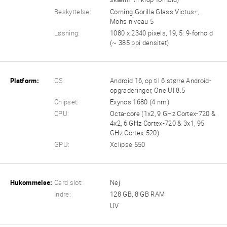
Beskyttelse:
Corning Gorilla Glass Victus+,
Mohs niveau 5
Løsning:
1080 x 2340 pixels, 19, 5: 9-forhold
(~ 385 ppi densitet)
Platform:
OS:
Android 16, op til 6 større Android-
opgraderinger, One UI 8.5
Chipset:
Exynos 1680 (4 nm)
CPU:
Octa-core (1x2, 9 GHz Cortex-720 &
4x2, 6 GHz Cortex-720 & 3x1, 95
GHz Cortex-520)
GPU:
Xclipse 550
Hukommelse:
Card slot:
Nej
Indre:
128 GB, 8 GB RAM
UV