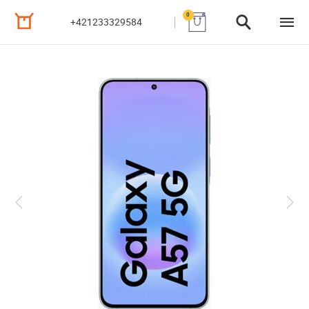
0
+421233329584