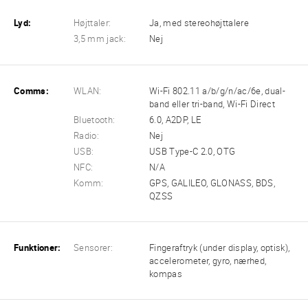
Lyd:
Højttaler:
Ja, med stereohøjttalere
3,5 mm jack:
Nej
Comms:
WLAN:
Wi-Fi 802.11 a/b/g/n/ac/6e, dual-
band eller tri-band, Wi-Fi Direct
Bluetooth:
6.0, A2DP, LE
Radio:
Nej
USB:
USB Type-C 2.0, OTG
NFC:
N/A
Komm:
GPS, GALILEO, GLONASS, BDS,
QZSS
Funktioner:
Sensorer:
Fingeraftryk (under display, optisk),
accelerometer, gyro, nærhed,
kompas