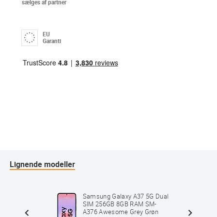
sælges af partner
EU
Garanti
Lignende modeller
5G Dual
Samsung Galaxy A37 5G Dual
SM-
SIM 256GB 8GB RAM SM-
al Sort
A376 Awesome Grey Grøn