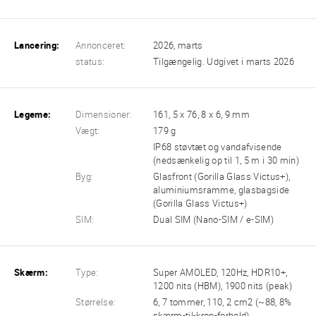
Lancering:
Annonceret:
2026, marts
status:
Tilgængelig. Udgivet i marts 2026
Legeme:
Dimensioner:
161, 5 x 76, 8 x 6, 9 mm
Vægt:
179 g
IP68 støvtæt og vandafvisende
(nedsænkelig op til 1, 5 m i 30 min)
Byg:
Glasfront (Gorilla Glass Victus+),
aluminiumsramme, glasbagside
(Gorilla Glass Victus+)
SIM:
Dual SIM (Nano-SIM / e-SIM)
Skærm:
Type:
Super AMOLED, 120Hz, HDR10+,
1200 nits (HBM), 1900 nits (peak)
Størrelse:
6, 7 tommer, 110, 2 cm2 (~88, 8%
skærm-til-krop-forhold)