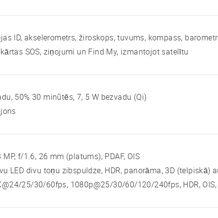
jas ID, akselerometrs, žiroskops, tuvums, kompass, baromet
kārtas SOS, ziņojumi un Find My, izmantojot satelītu
du, 50% 30 minūtēs, 7, 5 W bezvadu (Qi)
 jons
 MP, f/1.6, 26 mm (platums), PDAF, OIS
vu LED divu toņu zibspuldze, HDR, panorāma, 3D (telpiskā) 
K@24/25/30/60fps, 1080p@25/30/60/120/240fps, HDR, OIS, s