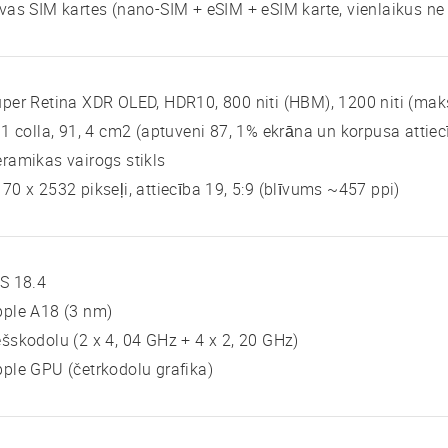
vas SIM kartes (nano-SIM + eSIM + eSIM karte, vienlaikus ne 
per Retina XDR OLED, HDR10, 800 niti (HBM), 1200 niti (mak
 1 colla, 91, 4 cm2 (aptuveni 87, 1% ekrāna un korpusa attiec
ramikas vairogs stikls
70 x 2532 pikseļi, attiecība 19, 5:9 (blīvums ~457 ppi)
S 18.4
pple A18 (3 nm)
šskodolu (2 x 4, 04 GHz + 4 x 2, 20 GHz)
ple GPU (četrkodolu grafika)