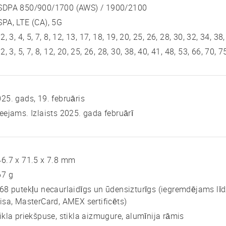
SDPA 850/900/1700 (AWS) / 1900/2100
PA, LTE (CA), 5G
 2, 3, 4, 5, 7, 8, 12, 13, 17, 18, 19, 20, 25, 26, 28, 30, 32, 34, 38
 2, 3, 5, 7, 8, 12, 20, 25, 26, 28, 30, 38, 40, 41, 48, 53, 66, 70
25. gads, 19. februāris
eejams. Izlaists 2025. gada februārī
6.7 x 71.5 x 7.8 mm
67 g
68 putekļu necaurlaidīgs un ūdensizturīgs (iegremdējams l
isa, MasterCard, AMEX sertificēts)
ikla priekšpuse, stikla aizmugure, alumīnija rāmis