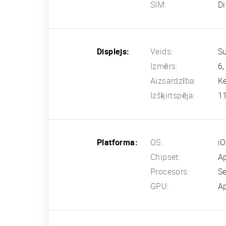
SIM:
Di
Displejs:
Veids:
Su
Izmērs:
6,
Aizsardzība:
Ke
Izšķirtspēja:
11
Platforma:
OS:
iO
Chipset:
A
Procesors:
Se
GPU:
Ap