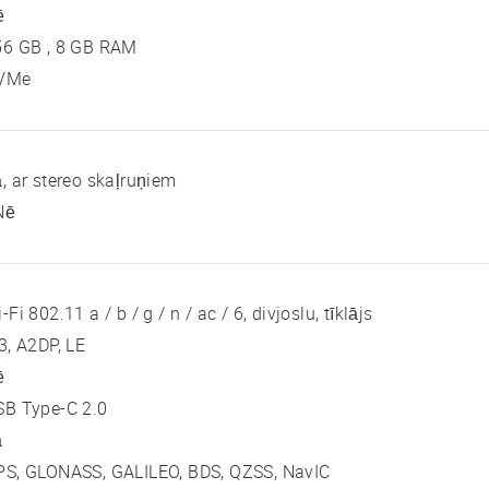
ē
56 GB , 8 GB RAM
VMe
, ar stereo skaļruņiem
Nē
-Fi 802.11 a / b / g / n / ac / 6, divjoslu, tīklājs
3, A2DP, LE
ē
SB Type-C 2.0
ā
PS, GLONASS, GALILEO, BDS, QZSS, NavIC