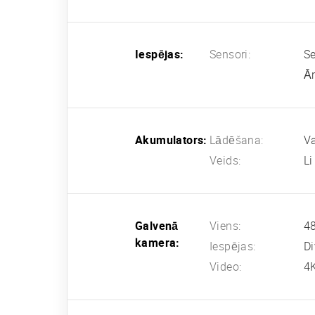
Iespējas:
Sensori:
Se
Ār
Akumulators:
Lādēšana:
Va
Veids:
Li
Galvenā
Viens:
48
kamera:
Iespējas:
Di
Video:
4