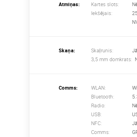
Atmiņas:
Kartes slots:
N
Iekšējais:
2
N
Skaņa:
Skaļrunis:
Jā
3,5 mm domkrats:
Comms:
WLAN:
Wi
Bluetooth:
5.
Radio:
N
USB:
U
NFC:
J
Comms:
G