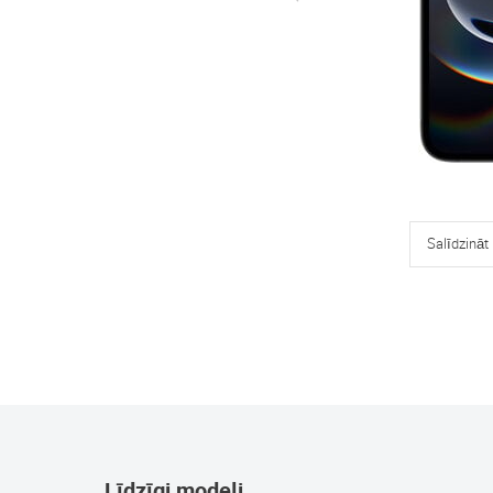
Salīdzināt
Līdzīgi modeļi