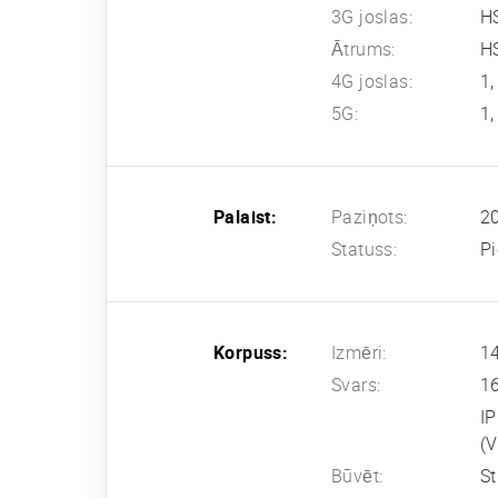
3G joslas:
H
Ātrums:
HS
4G joslas:
1,
5G:
1,
Palaist:
Paziņots:
20
Statuss:
Pi
Korpuss:
Izmēri:
14
Svars:
1
IP
(V
Būvēt:
St