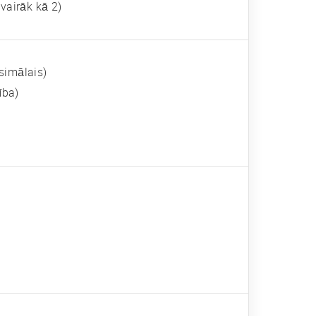
vairāk kā 2)
simālais)
ība)