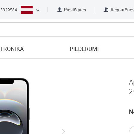
Pieslēgties
Reģistrētie
33329584
KTRONIKA
PIEDERUMI
A
2
N