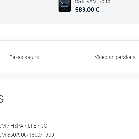
8GB RAM Balta
583.00 €
Pakas saturs
Video un pārskats
s
SM / HSPA / LTE / 5G
SM 850/900/1800/1900