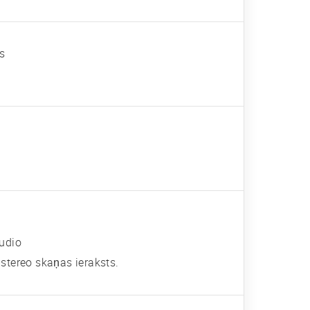
rs
audio
tereo skaņas ieraksts.