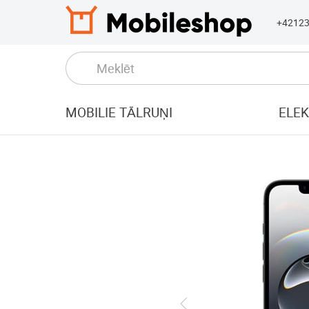
+4212
MOBILIE TĀLRUŅI
ELE