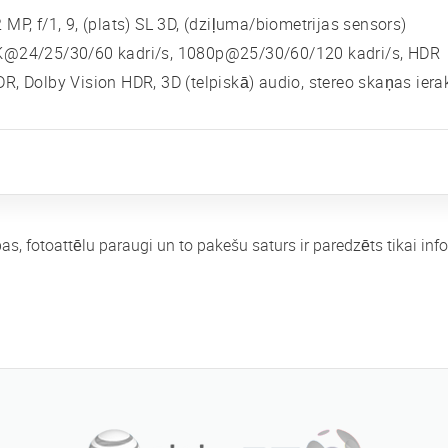
 MP, f/1, 9, (plats) SL 3D, (dziļuma/biometrijas sensors)
K@24/25/30/60 kadri/s, 1080p@25/30/60/120 kadri/s, HDR
R, Dolby Vision HDR, 3D (telpiskā) audio, stereo skaņas iera
bas, fotoattēlu paraugi un to pakešu saturs ir paredzēts tikai i