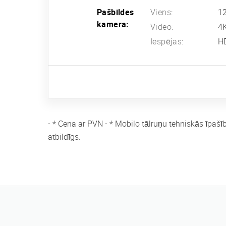
Pašbildes
Viens:
12
kamera:
Video:
4
Iespējas:
HD
- * Cena ar PVN - * Mobilo tālruņu tehniskās īpašī
atbildīgs.