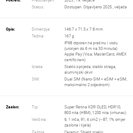
Pokreni:
Predstavljen:
2025., 19. veljače
Status:
Dostupan. Objavljeno 2025., veljača
Opis:
Dimenzije:
146.7 x 71.5 x 7.8 mm
Težina:
167 g
IP68 otporan na prašinu i vodu
(uronjen do 6 m na 30 minuta)
Apple Pay (Visa, MasterCard, AMEX
certificirani)
Izrada:
Staklo sprijeda, staklo straga,
aluminijski okvir
SIM:
Dual SIM (Nano-SIM + eSIM + eSIM,
maksimalno 2 odjednom)
Zaslon:
Tip:
Super Retina XDR OLED, HDR10,
800 nita (HBM), 1200 nita (vrhunac)
Veličina:
6, 1 inča, 91, 4 cm2 (~87, 1% omjer
zaslona i tijela)
Zaštita:
Ceramic Shield staklo