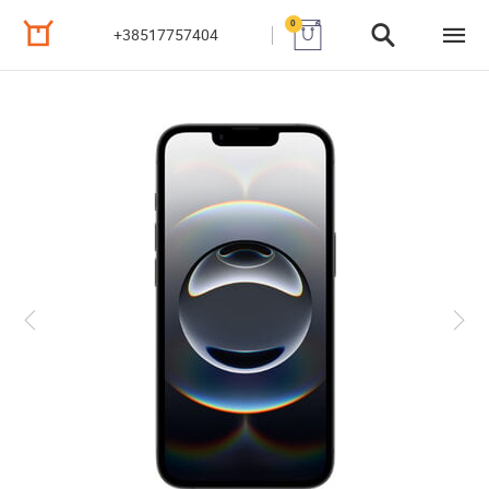
0
+38517757404