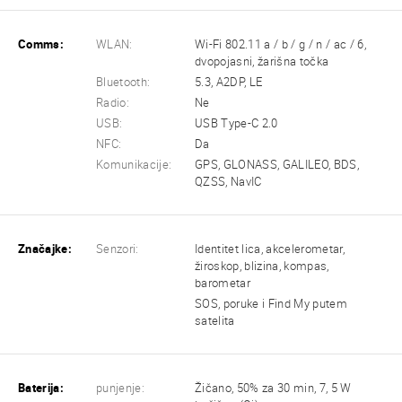
Comms:
WLAN:
Wi-Fi 802.11 a / b / g / n / ac / 6,
dvopojasni, žarišna točka
Bluetooth:
5.3, A2DP, LE
Radio:
Ne
USB:
USB Type-C 2.0
NFC:
Da
Komunikacije:
GPS, GLONASS, GALILEO, BDS,
QZSS, NavIC
Značajke:
Senzori:
Identitet lica, akcelerometar,
žiroskop, blizina, kompas,
barometar
SOS, poruke i Find My putem
satelita
Baterija:
punjenje:
Žičano, 50% za 30 min, 7, 5 W