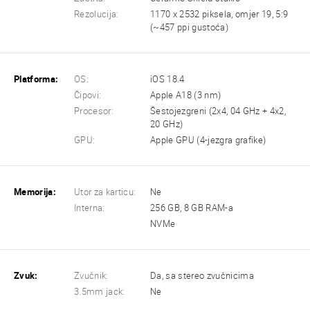
Rezolucija:
1170 x 2532 piksela, omjer 19, 5:9
(~457 ppi gustoća)
Platforma:
OS:
iOS 18.4
Čipovi:
Apple A18 (3 nm)
Procesor:
Šestojezgreni (2x4, 04 GHz + 4x2,
20 GHz)
GPU:
Apple GPU (4-jezgra grafike)
Memorija:
Utor za karticu:
Ne
Interna:
256 GB, 8 GB RAM-a
NVMe
Zvuk:
Zvučnik:
Da, sa stereo zvučnicima
3.5mm jack:
Ne