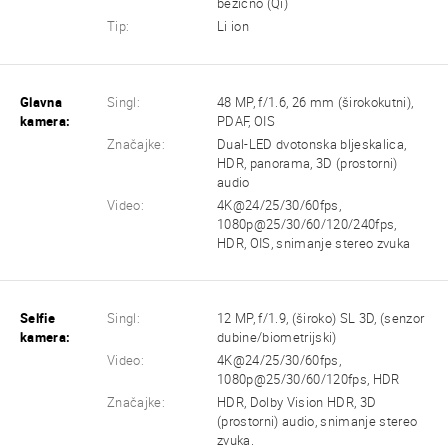
bežično (Qi)
Tip:
Li ion
Glavna
Singl:
48 MP, f/1.6, 26 mm (širokokutni),
kamera:
PDAF, OIS
Značajke:
Dual-LED dvotonska bljeskalica,
HDR, panorama, 3D (prostorni)
audio
Video:
4K@24/25/30/60fps,
1080p@25/30/60/120/240fps,
HDR, OIS, snimanje stereo zvuka
Selfie
Singl:
12 MP, f/1.9, (široko) SL 3D, (senzor
kamera:
dubine/biometrijski)
Video:
4K@24/25/30/60fps,
1080p@25/30/60/120fps, HDR
Značajke:
HDR, Dolby Vision HDR, 3D
(prostorni) audio, snimanje stereo
zvuka.