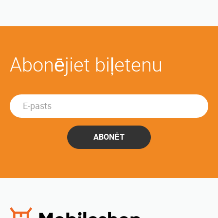
Abonējiet biļetenu
ABONĒT