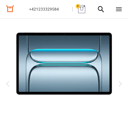
0
+421233329584