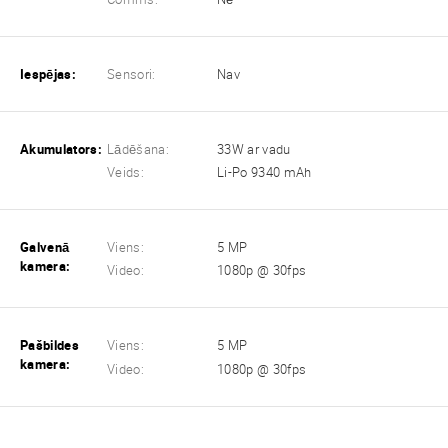
Iespējas:
Sensori:
Nav
Akumulators:
Lādēšana:
33W ar vadu
Veids:
Li-Po 9340 mAh
Galvenā
Viens:
5 MP
kamera:
Video:
1080p @ 30fps
Pašbildes
Viens:
5 MP
kamera:
Video:
1080p @ 30fps