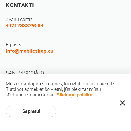
KONTAKTI
Zvanu centrs
+421233329584
E-pasts
info@mobileshop.eu
SAŅEM SOCIĀLO
Mēs izmantojam sīkdatnes, lai uzlabotu jūsu pieredzi.
Turpinot apmeklēt šo vietni, jūs piekrītat mūsu
sīkdatņu izmantošanai.
Sīkdatņu politika
Sapratu!
Autortiesības © 2010-2026 MobileShop.eu. Visas tiesības aizsargātas. Visi
produktu attēli uz vietas ir Mobileshop.eu | īpašums Web dizains: Art & Code
/ Creative Studio. |
Privātuma politika
|
Pakalpojuma noteikumi