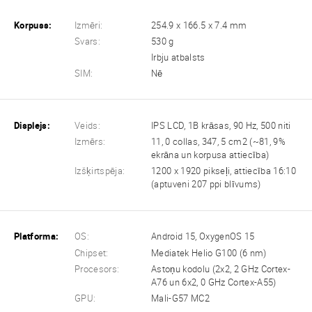
Korpuss:
Izmēri:
254.9 x 166.5 x 7.4 mm
Svars:
530 g
Irbju atbalsts
SIM:
Nē
Displejs:
Veids:
IPS LCD, 1B krāsas, 90 Hz, 500 niti
Izmērs:
11, 0 collas, 347, 5 cm2 (~81, 9%
ekrāna un korpusa attiecība)
Izšķirtspēja:
1200 x 1920 pikseļi, attiecība 16:10
(aptuveni 207 ppi blīvums)
Platforma:
OS:
Android 15, OxygenOS 15
Chipset:
Mediatek Helio G100 (6 nm)
Procesors:
Astoņu kodolu (2x2, 2 GHz Cortex-
A76 un 6x2, 0 GHz Cortex-A55)
GPU:
Mali-G57 MC2