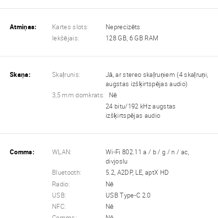
Atmiņas:
Kartes slots:
Neprecizēts
Iekšējais:
128 GB, 6 GB RAM
Skaņa:
Skaļrunis:
Jā, ar stereo skaļruņiem (4 skaļruņi,
augstas izšķirtspējas audio)
3,5 mm domkrats:
Nē
24 bitu/192 kHz augstas
izšķirtspējas audio
Comms:
WLAN:
Wi-Fi 802.11 a / b / g / n / ac,
divjoslu
Bluetooth:
5.2, A2DP, LE, aptX HD
Radio:
Nē
USB:
USB Type-C 2.0
NFC:
Nē
Comms:
Nē