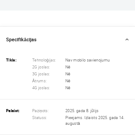
Specifikācijas
Tīkls:
Tehnoloģijas:
Nav mobilo savienojumu
2G joslas:
Nē
3G joslas:
Nē
Ātrums:
Nē
4G joslas:
Nē
Palaist:
Paziņots:
2025. gada 8. jūlijs
Statuss:
Pieejams. Izlaists 2025. gada 14.
augustā