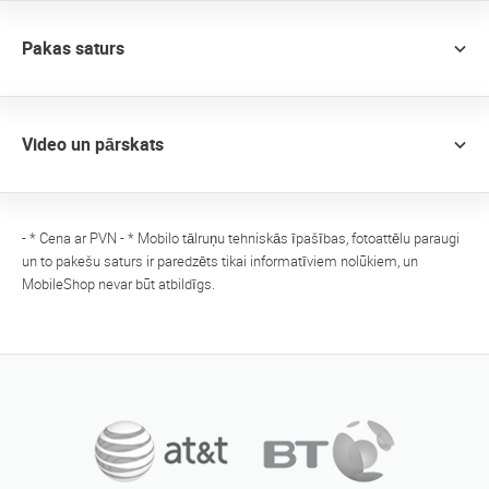
Pakas saturs
Video un pārskats
- * Cena ar PVN - * Mobilo tālruņu tehniskās īpašības, fotoattēlu paraugi
un to pakešu saturs ir paredzēts tikai informatīviem nolūkiem, un
MobileShop nevar būt atbildīgs.