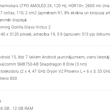
inamiskais LTPO AMOLED 2X, 120 Hz, HDR10+, 2600 niti (ma
 7 collas, 110, 2 cm2 (apmēram 91, 8% ekrāna un korpusa att
enmēr displejā
rning Gorilla Glass Victus 2
40 x 3120 pikseļi, attiecība 19, 5:9 (aptuveni 513 ppi blīvum
droid 15, līdz 7 lieliem Android jauninājumiem, viens lietotāj
ualcomm SM8750-AB Snapdragon 8 Elite (3 nm)
toņkodolu (2 x 4, 47 GHz Oryon V2 Phoenix L + 6 x 3, 53 G
dreno 830
ē
56 GB , 12 GB RAM