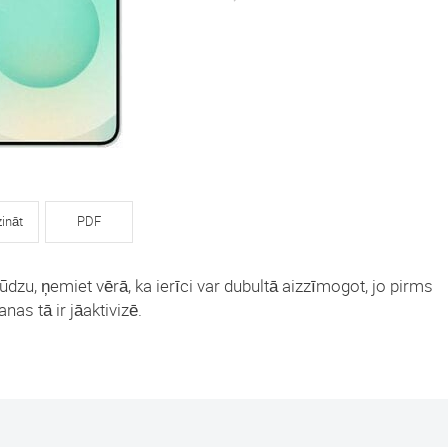
zināt
PDF
ūdzu, ņemiet vērā, ka ierīci var dubultā aizzīmogot, jo pirms
nas tā ir jāaktivizē.