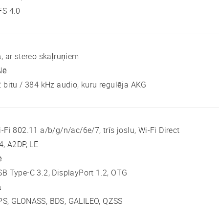
FS 4.0
, ar stereo skaļruņiem
Nē
 bitu / 384 kHz audio, kuru regulēja AKG
-Fi 802.11 a/b/g/n/ac/6e/7, trīs joslu, Wi-Fi Direct
4, A2DP, LE
ē
B Type-C 3.2, DisplayPort 1.2, OTG
ā
PS, GLONASS, BDS, GALILEO, QZSS