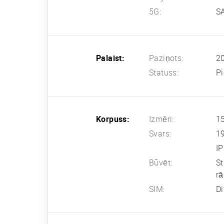
5G:
SA
Palaist:
Paziņots:
20
Statuss:
Pi
Korpuss:
Izmēri:
15
Svars:
1
IP
Būvēt:
St
r
SIM:
Di