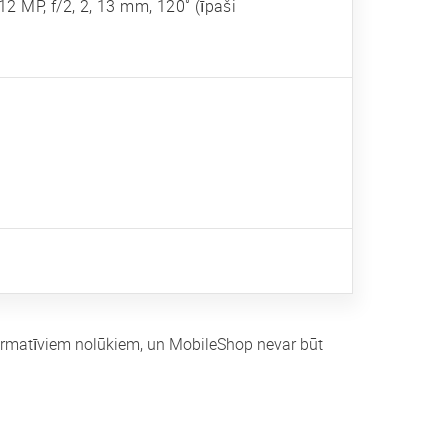
 12 MP, f/2, 2, 13 mm, 120˚ (īpaši
nformatīviem nolūkiem, un MobileShop nevar būt