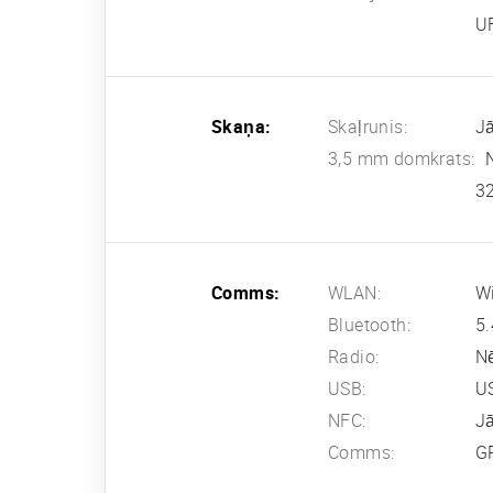
U
Skaņa:
Skaļrunis:
Jā
3,5 mm domkrats:
32
Comms:
WLAN:
Wi
Bluetooth:
5.
Radio:
N
USB:
US
NFC:
J
Comms:
G