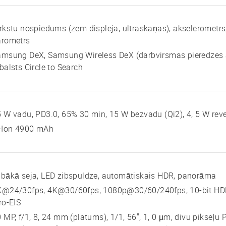
rkstu nospiedums (zem displeja, ultraskaņas), akselerometr
arometrs
amsung DeX, Samsung Wireless DeX (darbvirsmas pieredzes 
balsts Circle to Search
 W vadu, PD3.0, 65% 30 min, 15 W bezvadu (Qi2), 4, 5 W re
i-Ion 4900 mAh
bākā seja, LED zibspuldze, automātiskais HDR, panorāma
K@24/30fps, 4K@30/60fps, 1080p@30/60/240fps, 10-bit HDR,
ro-EIS
 MP, f/1, 8, 24 mm (platums), 1/1, 56", 1, 0 µm, divu pikseļu