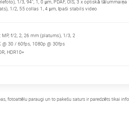
elefoto), 1/3, 94", 1, 0 µm, PDAF, OIS, 3 x optiskā tālummaiņa
ats), 1/2, 55 collas 1, 4 µm, īpaši stabils video
 MP, f/2, 2, 26 mm (platums), 1/3, 2
K @ 30 / 60fps, 1080p @ 30fps
DR, HDR10+
bas, fotoattēlu paraugi un to pakešu saturs ir paredzēts tikai i