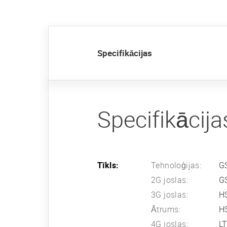
Specifikācijas
Specifikācija
Tīkls:
Tehnoloģijas:
G
2G joslas:
G
3G joslas:
H
Ātrums:
HS
4G joslas:
L