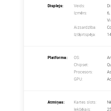
Displejs:
Veids:
D
Izmērs:
6,
Vi
Aizsardzība:
Co
Izšķirtspēja:
14
Platforma:
OS:
An
Chipset:
Q
Procesors:
As
GPU:
A
Atmiņas:
Kartes slots:
N
Iekšējais:
2