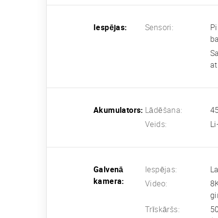
Iespējas:
Sensori:
Pi
b
S
at
Akumulators:
Lādēšana:
45
Veids:
L
Galvenā
Iespējas:
La
kamera:
Video:
8
gi
Trīskāršs:
50