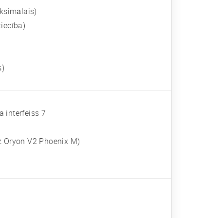
ksimālais)
iecība)
s)
a interfeiss 7
Hz Oryon V2 Phoenix M)