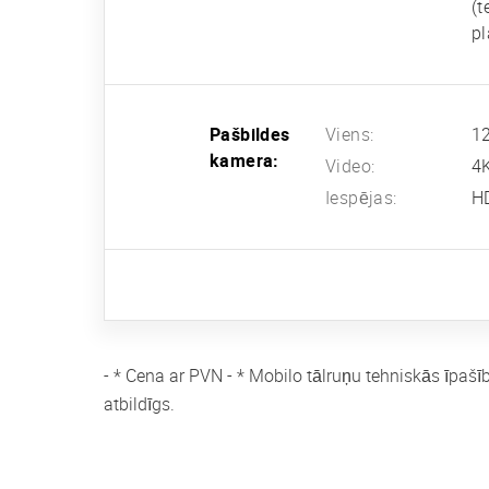
(t
pl
Pašbildes
Viens:
12
kamera:
Video:
4
Iespējas:
H
- * Cena ar PVN - * Mobilo tālruņu tehniskās īpašī
atbildīgs.