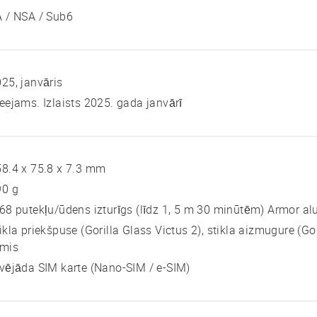
 / NSA / Sub6
25, janvāris
eejams. Izlaists 2025. gada janvārī
8.4 x 75.8 x 7.3 mm
90 g
68 putekļu/ūdens izturīgs (līdz 1, 5 m 30 minūtēm) Armor al
ikla priekšpuse (Gorilla Glass Victus 2), stikla aizmugure (Gor
āmis
vējāda SIM karte (Nano-SIM / e-SIM)