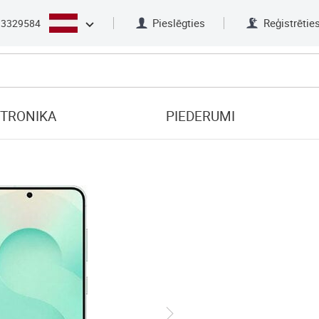
Pieslēgties
Reģistrētie
33329584
KTRONIKA
PIEDERUMI