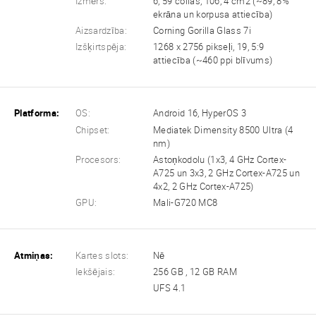
Izmērs:
6, 59 collas, 106, 4 cm2 (~89, 8%
ekrāna un korpusa attiecība)
Aizsardzība:
Corning Gorilla Glass 7i
Izšķirtspēja:
1268 x 2756 pikseļi, 19, 5:9
attiecība (~460 ppi blīvums)
Platforma:
OS:
Android 16, HyperOS 3
Chipset:
Mediatek Dimensity 8500 Ultra (4
nm)
Procesors:
Astoņkodolu (1x3, 4 GHz Cortex-
A725 un 3x3, 2 GHz Cortex-A725 un
4x2, 2 GHz Cortex-A725)
GPU:
Mali-G720 MC8
Atmiņas:
Kartes slots:
Nē
Iekšējais:
256 GB , 12 GB RAM
UFS 4.1