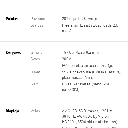
Palaist:
Paziņots:
2026. gada 28. maijs
Statuss:
Pieejams. Izlaists 2026. gada 28.
maijā
Korpuss:
Izmēri:
157.6 x 75.2 x 8.2 mm
Svars:
200 g
IP68 putekļu un ūdens izturīgs
Būvēt:
Stikla priekšpuse (Gorilla Glass 7i),
plastmasas rāmis
SIM:
Divas SIM kartes (nano-SIM +
nano-SIM)
Displejs:
Veids:
AMOLED, 68 B krāsas, 120 Hz,
3840 Hz PWM, Dolby Vision,
HDR10+, 3500 niti (maksimums)