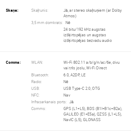
Skaņa:
Skaļrunis:
Jā, ar stereo skaļruņiem (ar Dolby
Atmos)
3,5 mm domkrats:
Nē
24 bitu/192 kHz augstas
izšķirtspējas un augstas
izšķirtspējas bezvadu audio
Comms:
WLAN:
Wi-Fi 802.11 a/b/g/n/ac/6e, divu
vai trīs joslu, Wi-Fi Direct
Bluetooth:
6.0, A2DP, LE
Radio:
Nē
USB:
USB Type-C 2.0, OTG
NFC:
Nav
Infrasarkanais ports:
Jā
Comms:
GPS (L1+L5), BDS (B1I+B1c+B2a),
GALILEO (E1+E5a), QZSS (L1+L5),
NavIC (L5), GLONASS