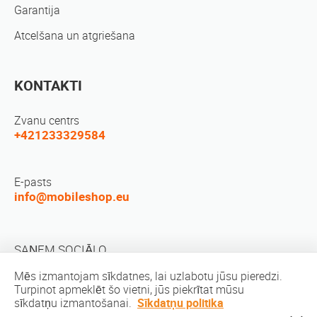
Garantija
Atcelšana un atgriešana
KONTAKTI
Zvanu centrs
+421233329584
E-pasts
info@mobileshop.eu
SAŅEM SOCIĀLO
Mēs izmantojam sīkdatnes, lai uzlabotu jūsu pieredzi.
Turpinot apmeklēt šo vietni, jūs piekrītat mūsu
sīkdatņu izmantošanai.
Sīkdatņu politika