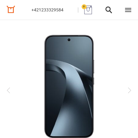
0
+421233329584