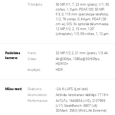
Trīskāršs:
50 MP, f/1, 7, 23 mm (plats), 1/1, 55
collas, 1, 0 µm, PDAF, OIS 50 MP,
f/3, 0, 115 mm (periskopa telefoto),
1/2, 76 collas, 0, 64 µm, PDAF (30
cm ∞), OIS, 5x optiskā tālummaiņa
12 MP, f/2, 2, 15 mm, 120˚
(ultraplats), 1/3, 06 collas, 1, 12 µm
Pašbildes
Viens:
32 MP, f/2.2, 21 mm (plats), 1/3.44
kamera:
Video:
4K@30fps, 1080p@30/60fps,
HDR10+
Iespējas:
HDR
Mūsu testi:
Skaļrunis:
-24, 6 LUFS (Ļoti labi)
Akumulators:
Aktīvās lietošanas rādītājs 17:16 h
Performance:
AnTuTu: 1640834 (v10), 2137999
(v11) GeekBench: 6607 (v6)
3DMark: 3563 (Wild Life Extreme)