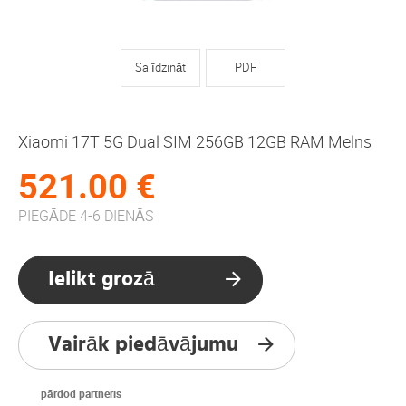
Salīdzināt
PDF
Xiaomi 17T 5G Dual SIM 256GB 12GB RAM Melns
521.00 €
PIEGĀDE 4-6 DIENĀS
Ielikt grozā
Vairāk piedāvājumu
pārdod partneris