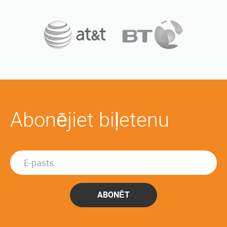
Abonējiet biļetenu
ABONĒT