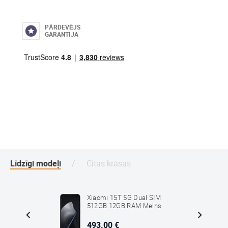
PĀRDEVĒJS
GARANTIJA
Līdzīgi modeļi
Citas krāsas
G Dual
Xiaomi 15T 5G Dual SIM
Titāna-
512GB 12GB RAM Melns
493.00 €