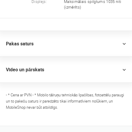
Displejs:
Maksimālais spilgtums 1035 niti
(izmērīts)
Pakas saturs
Video un pārskats
- * Cena ar PVN - * Mobilo tālruņu tehniskās īpašības, fotoattēlu paraugi
un to pakešu saturs ir paredzēts tikai informatīviem nolūkiem, un
MobileShop nevar būt atbildīgs.