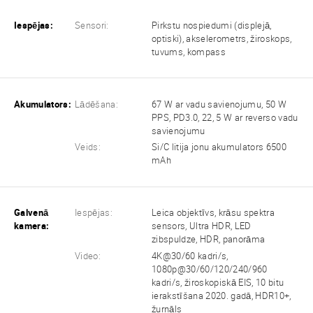
Iespējas:
Sensori:
Pirkstu nospiedumi (displejā,
optiski), akselerometrs, žiroskops,
tuvums, kompass
Akumulators:
Lādēšana:
67 W ar vadu savienojumu, 50 W
PPS, PD3.0, 22, 5 W ar reverso vadu
savienojumu
Veids:
Si/C litija jonu akumulators 6500
mAh
Galvenā
Iespējas:
Leica objektīvs, krāsu spektra
kamera:
sensors, Ultra HDR, LED
zibspuldze, HDR, panorāma
Video:
4K@30/60 kadri/s,
1080p@30/60/120/240/960
kadri/s, žiroskopiskā EIS, 10 bitu
ierakstīšana 2020. gadā, HDR10+,
žurnāls