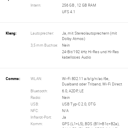
Intern:
256 GB , 12 GB RAM
UFS 4.1
Klang:
Lautsprecher:
Ja, mit Stereolautsprechern (mit
Dolby Atmos)
3,5 mm Buchse:
Nein
24-Bit/192 kHz Hi-Res und Hi-Res
kabelloses Audio
Comms:
WLAN:
Wi-Fi 802.11 a/b/g/n/ac/6e,
Dualband oder Triband, Wi-Fi Direct
Bluetooth:
6.0, A2DP, LE
Radio:
Nein
USB:
USB Typ-C 2.0, OTG
NFC:
N/A
Infrarot-Port:
Ja
Komm:
GPS (L1+L5), BDS (B1I+B1c+B2a),