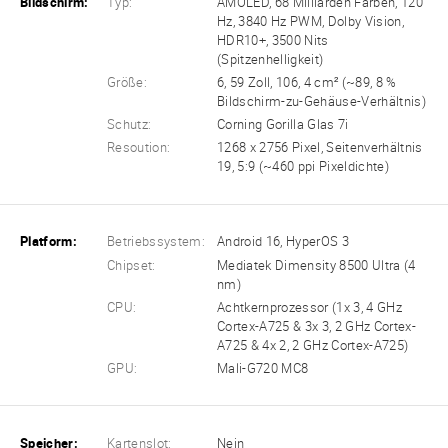
Bildschirm:
Typ:
AMOLED, 68 Milliarden Farben, 120
Hz, 3840 Hz PWM, Dolby Vision,
HDR10+, 3500 Nits
(Spitzenhelligkeit)
Größe:
6, 59 Zoll, 106, 4 cm² (~89, 8 %
Bildschirm-zu-Gehäuse-Verhältnis)
Schutz:
Corning Gorilla Glas 7i
Resoution:
1268 x 2756 Pixel, Seitenverhältnis
19, 5:9 (~460 ppi Pixeldichte)
Platform:
Betriebssystem:
Android 16, HyperOS 3
Chipset:
Mediatek Dimensity 8500 Ultra (4
nm)
CPU:
Achtkernprozessor (1x 3, 4 GHz
Cortex-A725 & 3x 3, 2 GHz Cortex-
A725 & 4x 2, 2 GHz Cortex-A725)
GPU:
Mali-G720 MC8
Speicher:
Kartenslot:
Nein