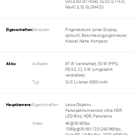
GALILEO (E1+E5a), QZSS (L1+L5),
NavIC (L5), GLONASS
Eigenschaften:
Sensoren:
Fingerabdruck (unter Display,
optisch), Beschleunigungsmesser,
Kreisel, Nähe, Kompass
Akku:
Aufladen:
67 W (verdrahtet), 50 W (PPS),
PD3.0, 22, 5 W (umgekehrt
verdrahtet)
Typ:
Si/C Li-Ionen 6500 mAh
Hauptkamera:
Eigenschaften:
Leica-Objektiv,
Farbspektrumsensor, Ultra HDR,
LED-Blitz, HDR, Panorama
Video:
4K@30/60fps,
1080p@30/60/120/240/960fps,
Gyro-EIS, 10-Bit Rec. 2020, HDR10+,