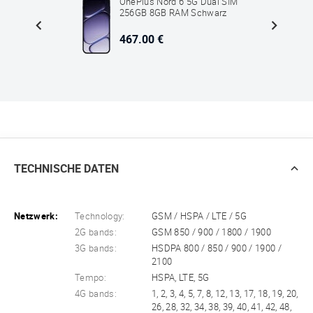
M
OnePlus Nord 6 5G Dual SIM
ge
256GB 8GB RAM Schwarz
467.00 €
TECHNISCHE DATEN
Netzwerk:
Technology:
GSM / HSPA / LTE / 5G
2G bands:
GSM 850 / 900 / 1800 / 1900
3G bands:
HSDPA 800 / 850 / 900 / 1900 /
2100
Tempo:
HSPA, LTE, 5G
4G bands:
1, 2, 3, 4, 5, 7, 8, 12, 13, 17, 18, 19, 20,
26, 28, 32, 34, 38, 39, 40, 41, 42, 48,