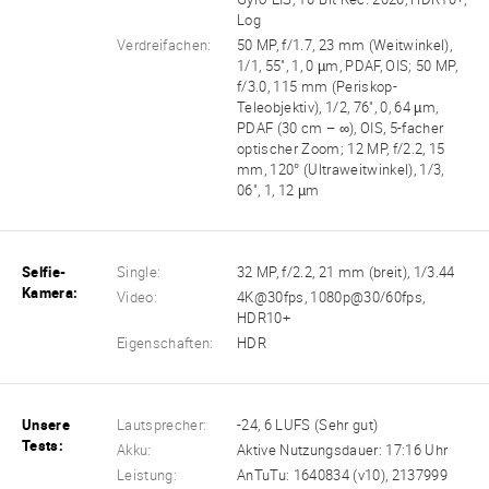
Log
Verdreifachen:
50 MP, f/1.7, 23 mm (Weitwinkel),
1/1, 55", 1, 0 µm, PDAF, OIS; 50 MP,
f/3.0, 115 mm (Periskop-
Teleobjektiv), 1/2, 76", 0, 64 µm,
PDAF (30 cm – ∞), OIS, 5-facher
optischer Zoom; 12 MP, f/2.2, 15
mm, 120° (Ultraweitwinkel), 1/3,
06", 1, 12 µm
Selfie-
Single:
32 MP, f/2.2, 21 mm (breit), 1/3.44
Kamera:
Video:
4K@30fps, 1080p@30/60fps,
HDR10+
Eigenschaften:
HDR
Unsere
Lautsprecher:
-24, 6 LUFS (Sehr gut)
Tests:
Akku:
Aktive Nutzungsdauer: 17:16 Uhr
Leistung:
AnTuTu: 1640834 (v10), 2137999