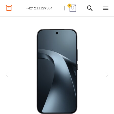
0
+421233329584