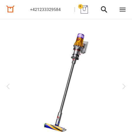
0
+421233329584