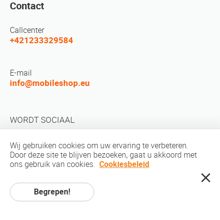
Contact
Callcenter
+421233329584
E-mail
info@mobileshop.eu
WORDT SOCIAAL
Wij gebruiken cookies om uw ervaring te verbeteren.
Door deze site te blijven bezoeken, gaat u akkoord met
ons gebruik van cookies.
Cookiesbeleid
auteursrechten © 2010-2026 MobileShop.eu. Alle rechten voorbehouden.
Begrepen!
Alle productfoto's op de site zijn eigendom van Mobileshop.eu |
Webontwerp: kunst en code / creatieve studio. |
Privacybeleid
|
Servicevoorwaarden