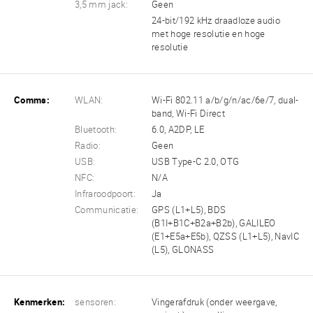
3,5 mm jack:
Geen
24-bit/192 kHz draadloze audio
met hoge resolutie en hoge
resolutie
Comms:
WLAN:
Wi-Fi 802.11 a/b/g/n/ac/6e/7, dual-
band, Wi-Fi Direct
Bluetooth:
6.0, A2DP, LE
Radio:
Geen
USB:
USB Type-C 2.0, OTG
NFC:
N/A
Infraroodpoort:
Ja
Communicatie:
GPS (L1+L5), BDS
(B1I+B1C+B2a+B2b), GALILEO
(E1+E5a+E5b), QZSS (L1+L5), NavIC
(L5), GLONASS
Kenmerken:
sensoren:
Vingerafdruk (onder weergave,