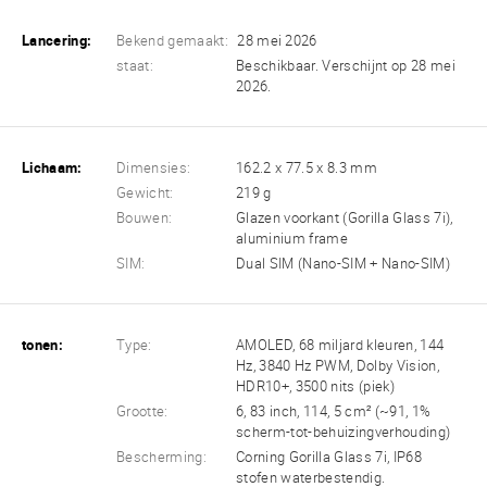
Lancering:
Bekend gemaakt:
28 mei 2026
staat:
Beschikbaar. Verschijnt op 28 mei
2026.
Lichaam:
Dimensies:
162.2 x 77.5 x 8.3 mm
Gewicht:
219 g
Bouwen:
Glazen voorkant (Gorilla Glass 7i),
aluminium frame
SIM:
Dual SIM (Nano-SIM + Nano-SIM)
tonen:
Type:
AMOLED, 68 miljard kleuren, 144
Hz, 3840 Hz PWM, Dolby Vision,
HDR10+, 3500 nits (piek)
Grootte:
6, 83 inch, 114, 5 cm² (~91, 1%
scherm-tot-behuizingverhouding)
Bescherming:
Corning Gorilla Glass 7i, IP68
stofen waterbestendig.