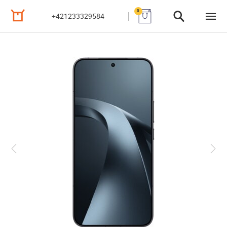
0
+421233329584