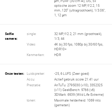
µm, PDAF (30 cm ∞), OIS, 5x
optische zoom 12 MP, f/2.2, 15
mm, 120˚ (ultragroothoek), 1/3.06",
1, 12 µm
Selfie
single:
32 MP, f/2.2, 21 mm (groothoek),
camera:
1/3, 44
Video:
4K bij 30 fps, 1080p bij 30/60 fps,
HDR10+
Kenmerken:
HDR
Onze testen:
Luidspreker:
-25, 6 LUFS (Zeer goed)
Accu:
Actief gebruik score 21:41 uur
Prestatie:
AnTuTu: 2795030 (v10), 3352325
(v11) GeekBench: 9766 (v6)
3DMark: 6939 (Wild Life Extreme)
tonen:
Maximale helderheid: 1069 nits
(gemeten)