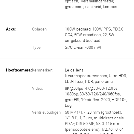
optisch), versnellingsmeter,
gyroscoop, nabijheid, kompas
Accu:
Opladen:
100W bedraad, 100W PPS, PD3.0,
QC4, 50W draadloos, 22, 5W
omgekeerd bedraad
Type:
Si/C Li-ion 7000 mAh
Hoofdcamera:
Kenmerken:
Leica-lens,
kleurenspectrumsensor, Ultra HDR,
LED-flitser, HDR, panorama
Video:
8K@30fps, 4K@30/60/120fps,
1080p@30/60/120/240/960fps,
gyro-EIS, 10-bit Rec. 2020, HDR10+,
Log
Verdrievoudigen:
50 MP, f/1.7, 23 mm (groothoek),
1/1.31", 1, 2 µm, multidirectionele
PDAF, OIS 50 MP, f/3.0, 115 mm
(periscooptelelens), 1/2.76", 0, 64