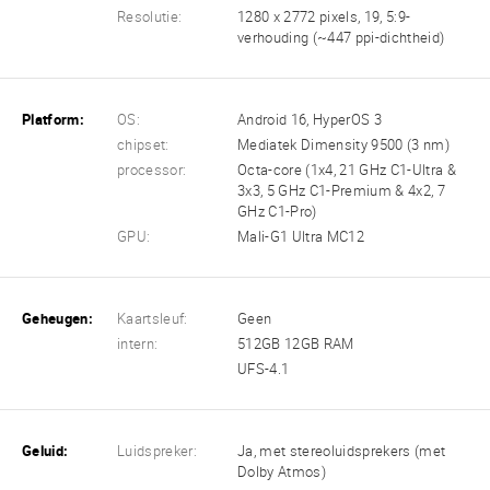
Resolutie:
1280 x 2772 pixels, 19, 5:9-
verhouding (~447 ppi-dichtheid)
Platform:
OS:
Android 16, HyperOS 3
chipset:
Mediatek Dimensity 9500 (3 nm)
processor:
Octa-core (1x4, 21 GHz C1-Ultra &
3x3, 5 GHz C1-Premium & 4x2, 7
GHz C1-Pro)
GPU:
Mali-G1 Ultra MC12
Geheugen:
Kaartsleuf:
Geen
intern:
512GB 12GB RAM
UFS-4.1
Geluid:
Luidspreker:
Ja, met stereoluidsprekers (met
Dolby Atmos)