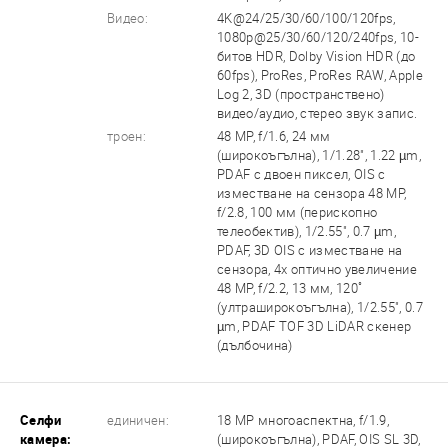
Видео:
4K@24/25/30/60/100/120fps,
1080p@25/30/60/120/240fps, 10-
битов HDR, Dolby Vision HDR (до
60fps), ProRes, ProRes RAW, Apple
Log 2, 3D (пространствено)
видео/аудио, стерео звук запис.
троен:
48 MP, f/1.6, 24 мм
(широкоъгълна), 1/1.28", 1.22 µm,
PDAF с двоен пиксел, OIS с
изместване на сензора 48 MP,
f/2.8, 100 мм (перископно
телеобектив), 1/2.55", 0.7 µm,
PDAF, 3D OIS с изместване на
сензора, 4x оптично увеличение
48 MP, f/2.2, 13 мм, 120˚
(ултраширокоъгълна), 1/2.55", 0.7
µm, PDAF TOF 3D LiDAR скенер
(дълбочина)
Селфи
единичен:
18 MP многоаспектна, f/1.9,
камера:
(широкоъгълна), PDAF, OIS SL 3D,