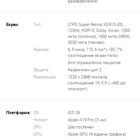
едновременно)
Екран:
Тип:
LTPO Super Retina XDR OLED,
120Hz, HDR10, Dolby Vision, 1000
нита (типично), 1600 нита (HBM),
3000 нита (пиково)
Размер:
6, 9 инча, 115, 6 см² (~90, 7%
съотношение екран-тяло)
Anti-отражателно покритие
Защита:
Керамичен щит 2
Резолюция:
1320 x 2868 пиксела,
съотношение 19, 5:9 (~460 ppi
плътност)
Платформа:
OS:
iOS 26
Чипсет:
Apple A19 Pro (3 нм)
CPU:
Шестостенен
GPU:
Apple GPU (6-ядрена графика)