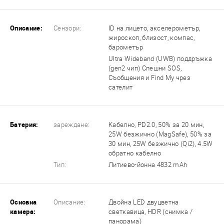
Описание:
Сензори:
ID на лицето, акселерометър,
жироскоп, близост, компас,
барометър
Ultra Wideband (UWB) поддръжка
(gen2 чип) Спешни SOS,
Съобщения и Find My чрез
сателит
Батерия:
зареждане:
Кабелно, PD2.0, 50% за 20 мин,
25W безжично (MagSafe), 50% за
30 мин, 25W безжично (Qi2), 4.5W
обратно кабелно
Тип:
Литиево-йонна 4832 mAh
Основна
Описание:
Двойна LED двуцветна
камера:
светкавица, HDR (снимка /
панорама)