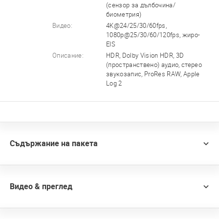
(сензор за дълбочина/
биометрия)
Видео:
4K@24/25/30/60fps,
1080p@25/30/60/120fps, жиро-
EIS
Описание:
HDR, Dolby Vision HDR, 3D
(пространствено) аудио, стерео
звукозапис, ProRes RAW, Apple
Log 2
Съдържание на пакета
Видео & преглед