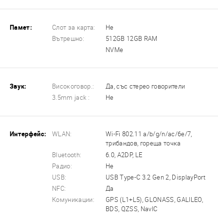
Памет:
Слот за карта:
Не
Вътрешно:
512GB 12GB RAM
NVMe
Звук:
Високоговор.:
Да, със стерео говорители
3.5mm jack :
Не
Интерфейс:
WLAN:
Wi-Fi 802.11 a/b/g/n/ac/6e/7,
трибандов, гореща точка
Bluetooth:
6.0, A2DP, LE
Радио:
Не
USB:
USB Type-C 3.2 Gen 2, DisplayPort
NFC:
Да
Комуникации:
GPS (L1+L5), GLONASS, GALILEO,
BDS, QZSS, NavIC