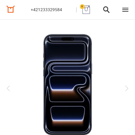
0
+421233329584