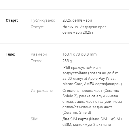
Старт:
Публикувано:
2025, септември
Статус:
Налично. Издадено през
септември 2025 г.
Тяло:
Размери:
163.4 x 78 x 8.8 mm
Тегло:
233 g
IP68 прахоустойчив и
водоустойчив (потапяне до 6 m
за 30 минути) Apple Pay (Visa,
MasterCard, AMEX сертифициран)
Изграждане:
Стъклена предна част (Ceramic
Shield 2), рамка от алуминиева
сплав, задна част от алуминиева
сплав/стъклена задна част
(Ceramic Shield)
SIM:
Две SIM карти (Nano-SIM + eSIM +
eSIM; максимум 2 активни