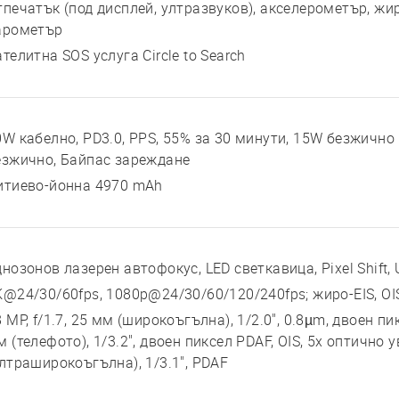
тпечатък (под дисплей, ултразвуков), акселерометър, жир
арометър
телитна SOS услуга Circle to Search
0W кабелно, PD3.0, PPS, 55% за 30 минути, 15W безжично 
езжично, Байпас зареждане
итиево-йонна 4970 mAh
нозонов лазерен автофокус, LED светкавица, Pixel Shift, 
K@24/30/60fps, 1080p@24/30/60/120/240fps; жиро-EIS, OI
 MP, f/1.7, 25 мм (широкоъгълна), 1/2.0", 0.8µm, двоен пик
 (телефото), 1/3.2", двоен пиксел PDAF, OIS, 5x оптично 
ултраширокоъгълна), 1/3.1", PDAF