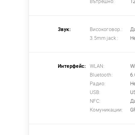
Вътрешно:
1
Звук:
Високоговор.:
Д
3.5mm jack :
Н
Интерфейс:
WLAN:
Wi
Bluetooth:
6.
Радио:
Н
USB:
U
NFC:
Д
Комуникации:
G