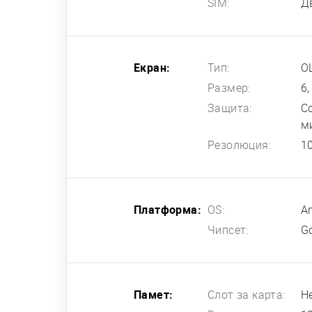
SIM:
Д
Екран:
Тип:
O
Размер:
6
Защита:
Co
м
Резолюция:
1
Платформа:
OS:
A
Чипсет:
G
Памет:
Слот за карта:
Н