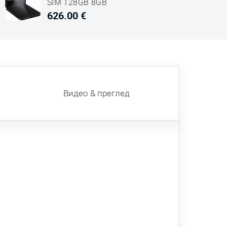
SIM 128GB 8GB
RAM SM-F761
626.00 €
Черен
Видео & преглед