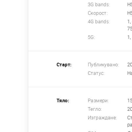
3G bands:
H
Скорост:
H
4G bands:
1,
7
5G:
1,
Старт:
Публикувано:
2
Статус:
Н
Тяло:
Размери:
15
Тегло:
2
Изграждане:
Ст
р