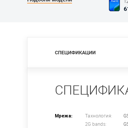
1
С
6
СПЕЦИФИКАЦИИ
СПЕЦИФИК
Мрежа:
Тахнология:
G
2G bands:
G