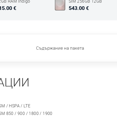
2GB RAM Indigo
SIM 256GB 12GB
ин
RAM Titanium
15.00 €
543.00 €
Сребърен
Съдържание на пакета
АЦИИ
SM / HSPA / LTE
SM 850 / 900 / 1800 / 1900