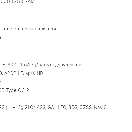
28GB 12GB RAM
а, със стерео говорители
е
-Fi 802.11 a/b/g/n/ac/6e, двулентов
0, A2DP, LE, aptX HD
е
SB Type-C 3.2
а
PS (L1+L5), GLONASS, GALILEO, BDS, QZSS, NavIC