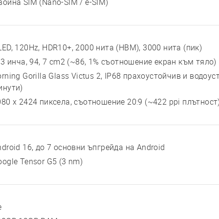
война SIM (Nano-SIM / e-SIM)
LED, 120Hz, HDR10+, 2000 нита (HBM), 3000 нита (пик)
, 3 инча, 94, 7 cm2 (~86, 1% съотношение екран към тяло)
rning Gorilla Glass Victus 2, IP68 прахоустойчив и водоус
инути)
080 x 2424 пиксела, съотношение 20:9 (~422 ppi плътност
ndroid 16, до 7 основни ъпгрейда на Android
oogle Tensor G5 (3 nm)
е