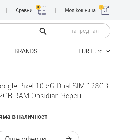
0
0
Сравни
Moя kошница
напреднал
BRANDS
EUR Euro
oogle Pixel 10 5G Dual SIM 128GB
2GB RAM Obsidian Черен
яма в наличност
Още оферти