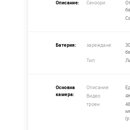
Описание:
Сензори:
О
б
Са
Батерия:
зареждане:
3
б
Тип:
Л
Основна
Описание:
Ед
камера:
Видео:
4
троен:
48
мм
(