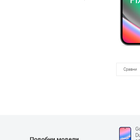
Сравни
G
D
Подобни модели