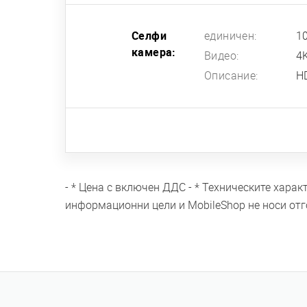
Селфи
единичен:
10
камера:
Видео:
4K
Описание:
H
- * Цена с включен ДДС - * Техническите хара
информационни цели и MobileShop не носи отг