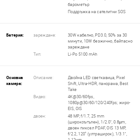
барометър
Поддръжка на сателитни SOS
Батерия:
зареждане:
30W кабелно, PD3.0, 50% за 30
минути, 10W безжично, байпасно
зареждане
Тип:
Li-Po 5100 mAh
Основна
Описание:
Двойна LED светкавица, Pixel
камера:
Shift, Ultra-HDR, панорама, Best
Take
Видео:
4K@30/60fps,
1080p@30/60/120/240fps; жиро-
EIS, OIS
двоен:
48 MP, f/1.7, 25 mm
(широкоъгълен), 1/2.0", 0.8µm,
двоен пиксел PDAF, OIS 13 MP,
f/2.2, 120˚ (ултраширок), 1/3.1",
1.12µm