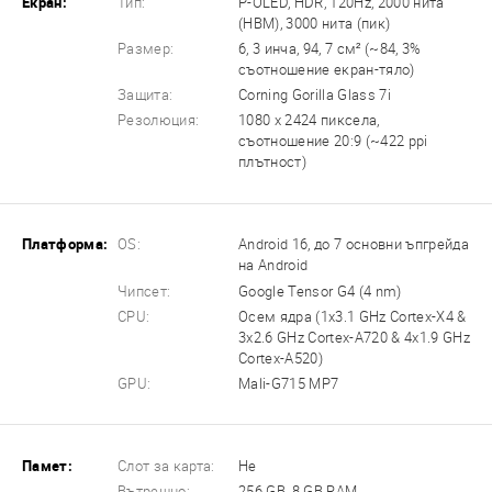
Екран:
Тип:
P-OLED, HDR, 120Hz, 2000 нита
(HBM), 3000 нита (пик)
Размер:
6, 3 инча, 94, 7 см² (~84, 3%
съотношение екран-тяло)
Защита:
Corning Gorilla Glass 7i
Резолюция:
1080 x 2424 пиксела,
съотношение 20:9 (~422 ppi
плътност)
Платформа:
OS:
Android 16, до 7 основни ъпгрейда
на Android
Чипсет:
Google Tensor G4 (4 nm)
CPU:
Осем ядра (1x3.1 GHz Cortex-X4 &
3x2.6 GHz Cortex-A720 & 4x1.9 GHz
Cortex-A520)
GPU:
Mali-G715 MP7
Памет:
Слот за карта:
Не
Вътрешно:
256 GB, 8 GB RAM