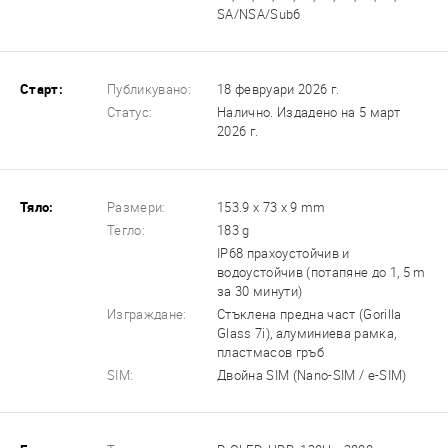
SA/NSA/Sub6
Старт:
Публикувано:
18 февруари 2026 г.
Статус:
Налично. Издадено на 5 март
2026 г.
Тяло:
Размери:
153.9 x 73 x 9 mm
Тегло:
183 g
IP68 прахоустойчив и
водоустойчив (потапяне до 1, 5 m
за 30 минути)
Изграждане:
Стъклена предна част (Gorilla
Glass 7i), алуминиева рамка,
пластмасов гръб
SIM:
Двойна SIM (Nano-SIM / e-SIM)