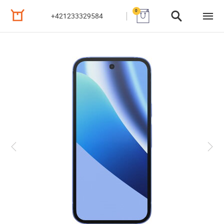
0
+421233329584