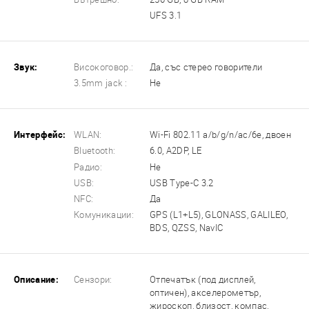
UFS 3.1
Звук:
Високоговор.:
Да, със стерео говорители
3.5mm jack :
Не
Интерфейс:
WLAN:
Wi-Fi 802.11 a/b/g/n/ac/6e, двоен
Bluetooth:
6.0, A2DP, LE
Радио:
Не
USB:
USB Type-C 3.2
NFC:
Да
Комуникации:
GPS (L1+L5), GLONASS, GALILEO,
BDS, QZSS, NavIC
Описание:
Сензори:
Отпечатък (под дисплей,
оптичен), акселерометър,
жироскоп, близост, компас,