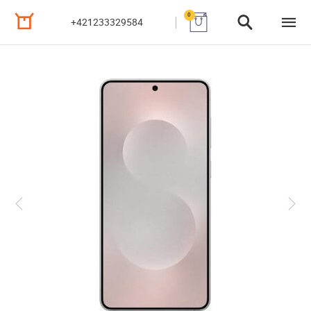
0
+421233329584