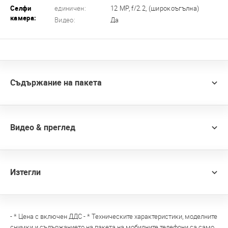
Селфи
единичен:
12 MP, f/2.2, (широкоъгълна)
камера:
Видео:
Да
Съдържание на пакета
Видео & преглед
Изтегли
- * Цена с включен ДДС - * Техническите характеристики, моделните
снимки и съдържанието на пакета на мобилните телефони са само