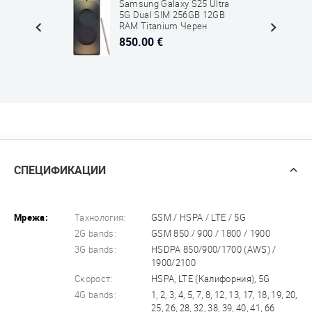
Edge
Samsung Galaxy S25 Ultra
2GB
5G Dual SIM 256GB 12GB
RAM Titanium Черен
850.00 €
СПЕЦИФИКАЦИИ
Мрежа:
Тахнология:
GSM / HSPA / LTE / 5G
2G bands:
GSM 850 / 900 / 1800 / 1900
3G bands:
HSDPA 850/900/1700 (AWS) /
1900/2100
Скорост:
HSPA, LTE (Калифорния), 5G
4G bands:
1, 2, 3, 4, 5, 7, 8, 12, 13, 17, 18, 19, 20,
25, 26, 28, 32, 38, 39, 40, 41, 66