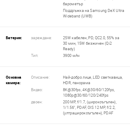
барометър
Поддръжка на Samsung DeX Ultra
Wideband (UWB)
Батерия:
зареждане:
25W кабелен, PD, QC2.0, 55% за
30 мин, 15W безжичен (Qi2
Ready)
Тип:
3900 мАч
Основна
Описание:
Най-добро лице, LED светкавица,
камера:
HDR, панорама
Видео:
8K@30fps, 4K@30/60/120fps,
1080p@30/60/120/240fps
двоен:
200 MP, f/1.7, (широкоъгълен),
1/1.56", PDAF, OIS 12 MP, f/2.2,
(ултраширокоъгълен), PDAF