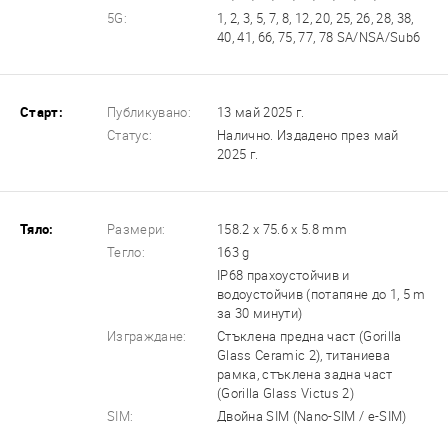
5G:
1, 2, 3, 5, 7, 8, 12, 20, 25, 26, 28, 38,
40, 41, 66, 75, 77, 78 SA/NSA/Sub6
Старт:
Публикувано:
13 май 2025 г.
Статус:
Налично. Издадено през май
2025 г.
Тяло:
Размери:
158.2 x 75.6 x 5.8 mm
Тегло:
163 g
IP68 прахоустойчив и
водоустойчив (потапяне до 1, 5 m
за 30 минути)
Изграждане:
Стъклена предна част (Gorilla
Glass Ceramic 2), титаниева
рамка, стъклена задна част
(Gorilla Glass Victus 2)
SIM:
Двойна SIM (Nano-SIM / e-SIM)