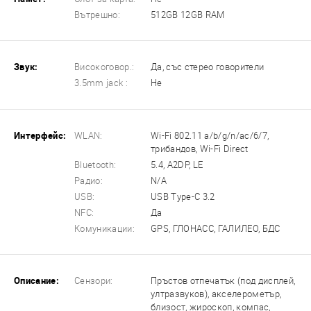
Вътрешно:
512GB 12GB RAM
Звук:
Високоговор.:
Да, със стерео говорители
3.5mm jack :
Не
Интерфейс:
WLAN:
Wi-Fi 802.11 a/b/g/n/ac/6/7,
трибандов, Wi-Fi Direct
Bluetooth:
5.4, A2DP, LE
Радио:
N/A
USB:
USB Type-C 3.2
NFC:
Да
Комуникации:
GPS, ГЛОНАСС, ГАЛИЛЕО, БДС
Описание:
Сензори:
Пръстов отпечатък (под дисплей,
ултразвуков), акселерометър,
близост, жироскоп, компас,