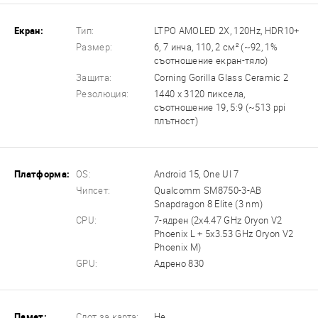
Екран:
Тип:
LTPO AMOLED 2X, 120Hz, HDR10+
Размер:
6, 7 инча, 110, 2 см² (~92, 1%
съотношение екран-тяло)
Защита:
Corning Gorilla Glass Ceramic 2
Резолюция:
1440 x 3120 пиксела,
съотношение 19, 5:9 (~513 ppi
плътност)
Платформа:
OS:
Android 15, One UI 7
Чипсет:
Qualcomm SM8750-3-AB
Snapdragon 8 Elite (3 nm)
CPU:
7-ядрен (2x4.47 GHz Oryon V2
Phoenix L + 5x3.53 GHz Oryon V2
Phoenix M)
GPU:
Адрено 830
Памет:
Слот за карта:
Не