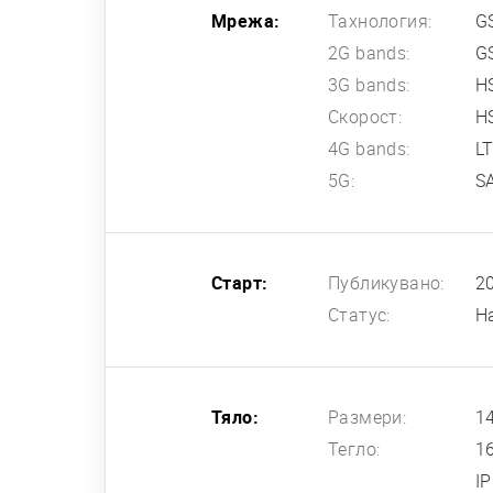
Мрежа:
Тахнология:
G
2G bands:
G
3G bands:
H
Скорост:
HS
4G bands:
L
5G:
SA
Старт:
Публикувано:
2
Статус:
Н
Тяло:
Размери:
14
Тегло:
1
I