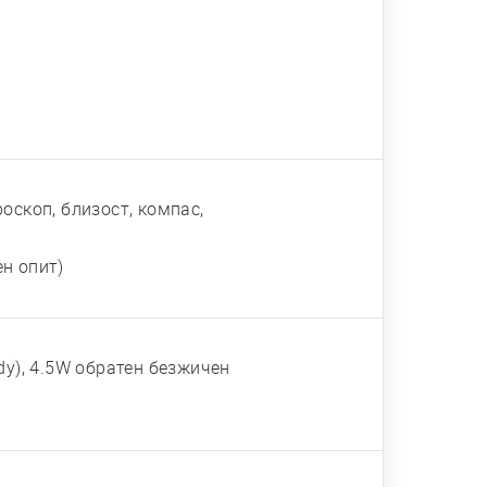
оскоп, близост, компас,
н опит)
dy), 4.5W обратен безжичен