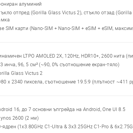
рониран алуминий
ъкло отпред (Gorilla Glass Victus 2), стъкло отзад (Gorill
амка
ве SIM карти (Nano-SIM + Nano-SIM + eSIM + eSIM, макси
инамичен LTPO AMOLED 2X, 120Hz, HDR10+, 2600 нита (пи
 3 инча, 96, 5 см² (~90, 0% съотношение екран-тяло)
rilla Glass Victus 2
080 x 2340 пиксела, съотношение 19.5:9 (плътност ~411 p
droid 16, до 7 основни ъпгрейда на Android, One UI 8.5
xynos 2600 (2 нм)
0-ядрен (1x3.80GHz C1-Ultra & 3x3.25GHz C1-Pro & 6x2.75G