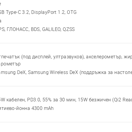
е
B Type-C 3.2, DisplayPort 1.2, OTG
а
PS, ГЛОНАСС, BDS, GALILEO, QZSS
тпечатък (под дисплей, ултразвуков), акселерометър, жир
арометър
amsung DeX, Samsung Wireless DeX (поддръжка за настоле
5W кабелен, PD3.0, 55% за 30 мин, 15W безжичен (Qi2 Rea
итиево-йонна 4300 mAh