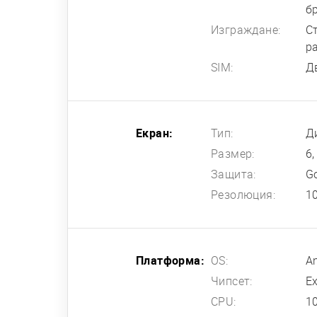
б
Изграждане:
Ст
р
SIM:
Д
Екран:
Тип:
Д
Размер:
6,
Защита:
Go
Резолюция:
1
Платформа:
OS:
An
Чипсет:
E
CPU:
1