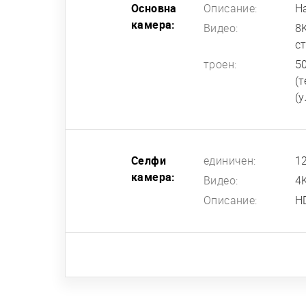
Основна
Описание:
Н
камера:
Видео:
8
с
троен:
50
(т
(у
Селфи
единичен:
12
камера:
Видео:
4
Описание:
H