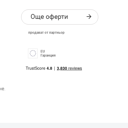
Още оферти
продават от партньор
EU
Гаранция
не.