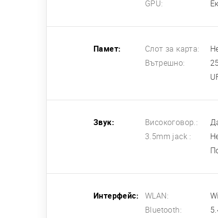
GPU:
Е
Памет:
Слот за карта:
Н
Вътрешно:
2
U
Звук:
Високоговор.:
Д
3.5mm jack :
Н
П
Интерфейс:
WLAN:
Wi
Bluetooth:
5.