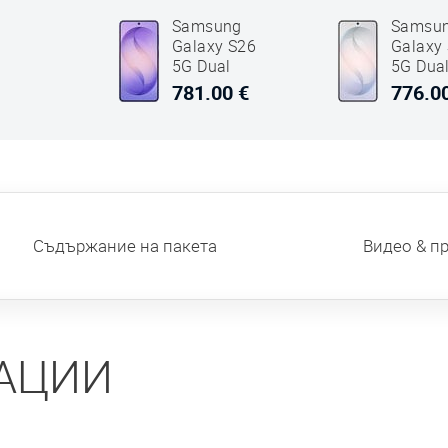
Samsung
Samsu
Galaxy S26
Galaxy
е
5G Dual
5G Dua
SIM 512GB
SIM 51
781.00 €
776.0
12GB RAM
12GB 
SM-S942
SM-S9
Cobalt
Бял
Виолетов
Съдържание на пакета
Видео & п
АЦИИ