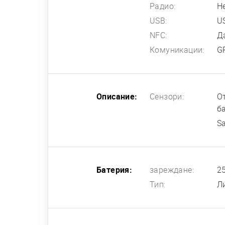
Радио:
Н
USB:
US
NFC:
Д
Комуникации:
G
Описание:
Сензори:
О
б
S
Батерия:
зареждане:
2
Тип:
Л