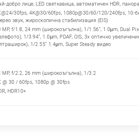
ай-добро лице, LED светкавица, автоматичен HDR, панор
K@24/30fps, 4K@30/60fps, 1080p@30/60/120/240fps, 10-б
терео звук, жироскопична стабилизация (EIS)
 MP, f/1.8, 24 mm (широкоъгълна), 1/1.56", 1.0µm, Dual Pix
елефото), 1/3.94", 1.0µm, PDAF, OIS, 3x оптично увеличение
лтраширок), 1/2.55" 1.4µm, Super Steady видео
 MP, f/2.2, 26 mm (широкоъгълна), 1/3.2
K @ 30 / 60fps, 1080p @ 30fps
DR, HDR10+