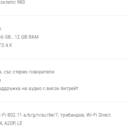
ксклипс 960
е
56 GB , 12 GB RAM
FS 4.X
а, със стерео говорители
е
оддръжка на аудио с висок битрейт
-Fi 802.11 a/b/g/n/ac/6e/7, трибандов, Wi-Fi Direct
4, A2DP, LE