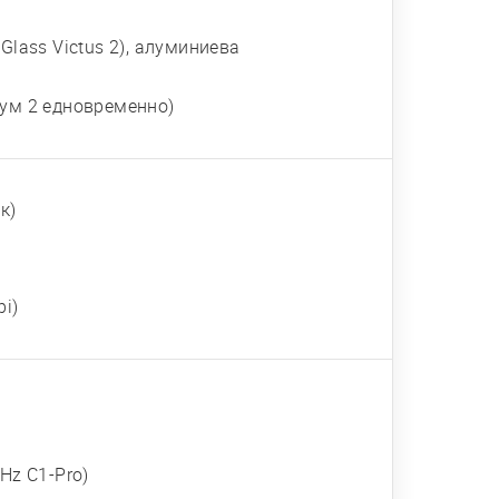
a Glass Victus 2), алуминиева
мум 2 едновременно)
к)
pi)
Hz C1-Pro)