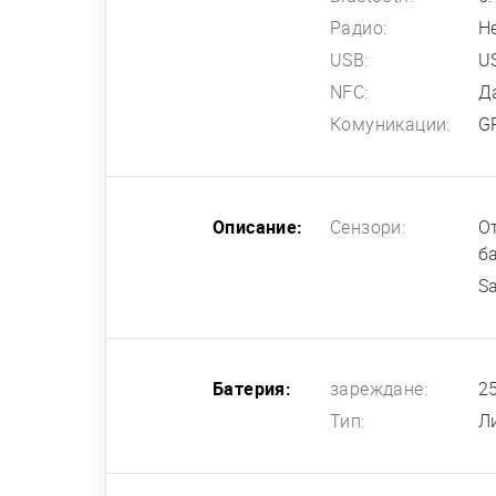
Радио:
Н
USB:
US
NFC:
Д
Комуникации:
G
Описание:
Сензори:
О
б
S
Батерия:
зареждане:
2
Тип:
Л