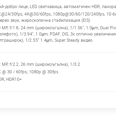
ай-добро лице, LED светкавица, автоматичен HDR, панор
K@24/30fps, 4K@30/60fps, 1080p@30/60/120/240fps, 10-б
терео звук, жироскопична стабилизация (EIS)
 MP, f/1.8, 24 mm (широкоъгълна), 1/1.56", 1.0µm, Dual Pix
елефото), 1/3.94", 1.0µm, PDAF, OIS, 3x оптично увеличение
лтраширок), 1/2.55" 1.4µm, Super Steady видео
 MP, f/2.2, 26 mm (широкоъгълна), 1/3.2
K @ 30 / 60fps, 1080p @ 30fps
DR, HDR10+