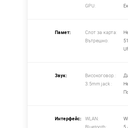
GPU:
Е
Памет:
Слот за карта:
Н
Вътрешно:
5
U
Звук:
Високоговор.:
Д
3.5mm jack :
Н
П
Интерфейс:
WLAN:
Wi
Bluetooth:
5.