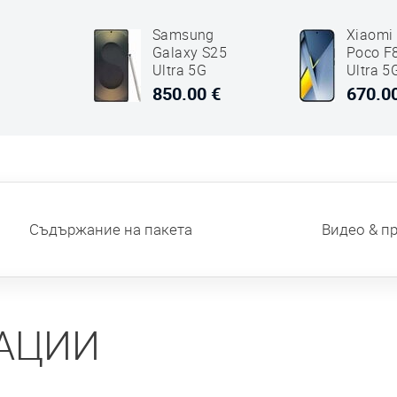
Samsung
Xiaomi
Galaxy S25
Poco F
е
Ultra 5G
Ultra 5
Dual SIM
Dual S
850.00 €
670.0
256GB
256GB
12GB RAM
12GB 
Titanium
Черен
Jet Черен
Съдържание на пакета
Видео & п
АЦИИ