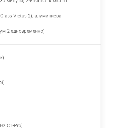
 30 минути) 2-инчова рамка от
a Glass Victus 2), алуминиева
мум 2 едновременно)
к)
pi)
Hz C1-Pro)