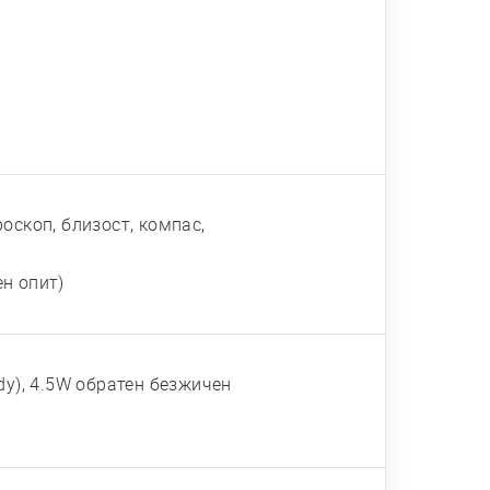
оскоп, близост, компас,
н опит)
dy), 4.5W обратен безжичен