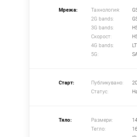
Мрежа:
Тахнология:
G
2G bands:
G
3G bands:
H
Скорост:
HS
4G bands:
L
5G:
SA
Старт:
Публикувано:
2
Статус:
Н
Тяло:
Размери:
14
Тегло:
1