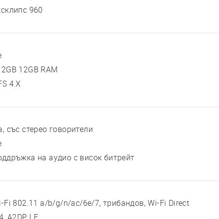
ксклипс 960
е
12GB 12GB RAM
FS 4.X
а, със стерео говорители
е
оддръжка на аудио с висок битрейт
-Fi 802.11 a/b/g/n/ac/6e/7, трибандов, Wi-Fi Direct
4, A2DP, LE