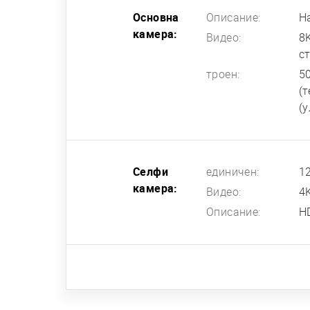
Основна
Описание:
Н
камера:
Видео:
8
с
троен:
50
(т
(у
Селфи
единичен:
12
камера:
Видео:
4
Описание:
H