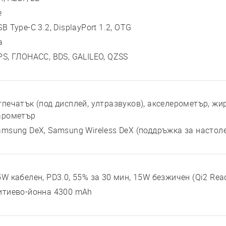
е
B Type-C 3.2, DisplayPort 1.2, OTG
а
PS, ГЛОНАСС, BDS, GALILEO, QZSS
тпечатък (под дисплей, ултразвуков), акселерометър, жир
арометър
amsung DeX, Samsung Wireless DeX (поддръжка за настоле
5W кабелен, PD3.0, 55% за 30 мин, 15W безжичен (Qi2 Rea
итиево-йонна 4300 mAh