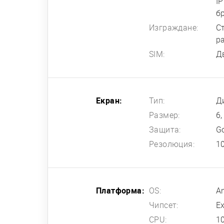
I
б
Изграждане:
Ст
р
SIM:
Д
Екран:
Тип:
Д
Размер:
6,
Защита:
Go
Резолюция:
1
Платформа:
OS:
An
Чипсет:
E
CPU:
1