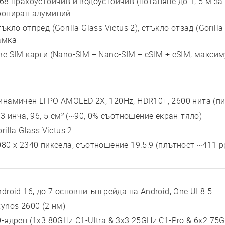
P68 прахоустойчив и водоустойчив (потапяне до 1, 5 м за
рониран алуминий
ъкло отпред (Gorilla Glass Victus 2), стъкло отзад (Gorill
амка
ве SIM карти (Nano-SIM + Nano-SIM + eSIM + eSIM, макси
инамичен LTPO AMOLED 2X, 120Hz, HDR10+, 2600 нита (пи
 3 инча, 96, 5 см² (~90, 0% съотношение екран-тяло)
rilla Glass Victus 2
080 x 2340 пиксела, съотношение 19.5:9 (плътност ~411 p
droid 16, до 7 основни ъпгрейда на Android, One UI 8.5
xynos 2600 (2 нм)
0-ядрен (1x3.80GHz C1-Ultra & 3x3.25GHz C1-Pro & 6x2.75G