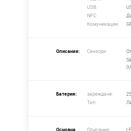
USB:
U
NFC:
Д
Комуникации:
G
Описание:
Сензори:
О
S
(U
Батерия:
зареждане:
2
Тип:
Л
Основна
Описание:
L