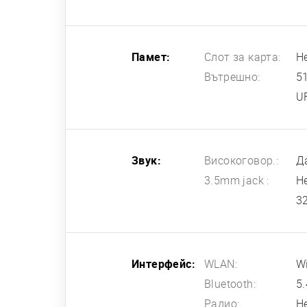
Памет:
Слот за карта:
Н
Вътрешно:
5
U
Звук:
Високоговор.:
Д
3.5mm jack :
Н
3
Интерфейс:
WLAN:
Wi
Bluetooth:
5.
Радио:
Н