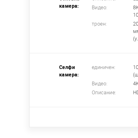
камера:
Видео:
8
1
троен:
20
мм
(
Селфи
единичен:
10
камера:
(
Видео:
4K
Описание:
H