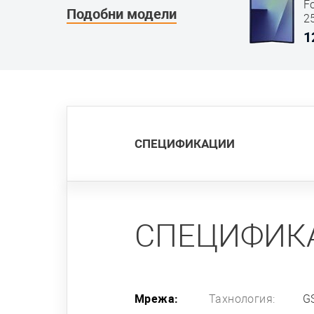
F
Подобни модели
2
S
1
СПЕЦИФИКАЦИИ
СПЕЦИФИК
Мрежа:
Тахнология:
G