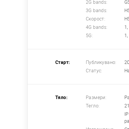
2G bands:
G
3G bands:
H
Скорост:
H
4G bands:
1,
5G:
1,
Старт:
Публикувано:
2
Статус:
Н
Тяло:
Размери:
Ра
Тегло:
2
I
р