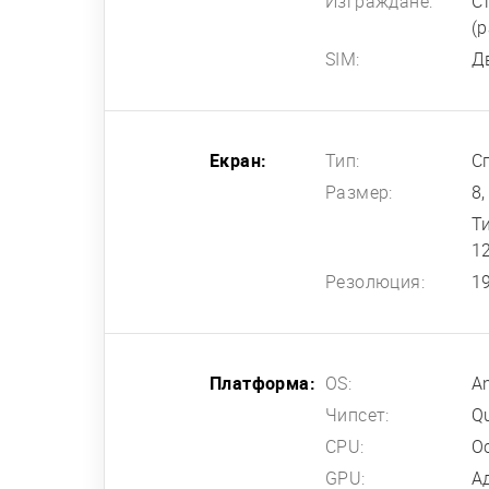
Изграждане:
Ст
(р
SIM:
Д
Екран:
Тип:
С
Размер:
8,
Т
12
Резолюция:
1
Платформа:
OS:
An
Чипсет:
Q
CPU:
О
GPU:
А