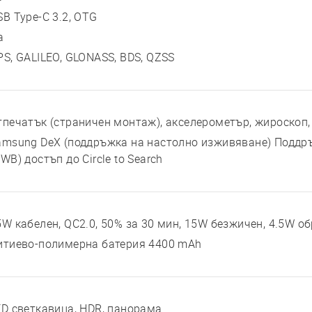
SB Type-C 3.2, OTG
а
PS, GALILEO, GLONASS, BDS, QZSS
тпечатък (страничен монтаж), акселерометър, жироскоп,
amsung DeX (поддръжка на настолно изживяване) Поддр
WB) достъп до Circle to Search
5W кабелен, QC2.0, 50% за 30 мин, 15W безжичен, 4.5W о
итиево-полимерна батерия 4400 mAh
ED светкавица, HDR, панорама