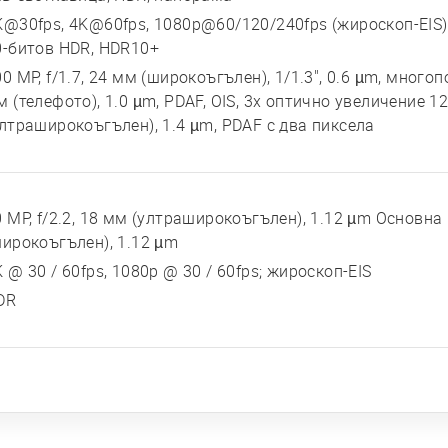
K@30fps, 4K@60fps, 1080p@60/120/240fps (жироскоп-EIS),
0-битов HDR, HDR10+
0 MP, f/1.7, 24 мм (широкоъгълен), 1/1.3", 0.6 µm, многопо
 (телефото), 1.0 µm, PDAF, OIS, 3x оптично увеличение 12 
ултраширокоъгълен), 1.4 µm, PDAF с два пиксела
 MP, f/2.2, 18 мм (ултраширокоъгълен), 1.12 µm Основна к
широкоъгълен), 1.12 µm
 @ 30 / 60fps, 1080p @ 30 / 60fps; жироскоп-EIS
DR