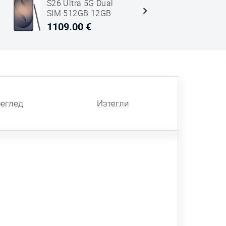
S26 Ultra 5G Dual
S26 Ultra
SIM 512GB 12GB
SIM 512G
RAM SM-S948
RAM SM-
1109.00 €
1127.00
Черен
Cobalt Ви
реглед
Изтегли