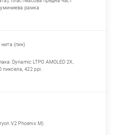
ната), пластмасова предна част
 алуминиева рамка
нита (пик)
пака: Dynamic LTPO AMOLED 2X,
0 пиксела, 422 ppi.
Oryon V2 Phoenix M)