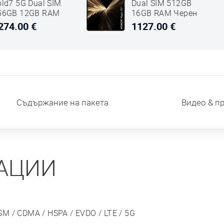
old7 5G Dual SIM
Dual SIM 512GB
56GB 12GB RAM
16GB RAM Черен
M-F966 Син
274.00 €
1127.00 €
Съдържание на пакета
Видео & п
АЦИИ
SM / CDMA / HSPA / EVDO / LTE / 5G