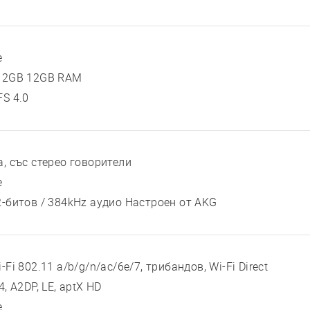
е
12GB 12GB RAM
FS 4.0
а, със стерео говорители
е
2-битов / 384kHz аудио Настроен от AKG
-Fi 802.11 a/b/g/n/ac/6e/7, трибандов, Wi-Fi Direct
4, A2DP, LE, aptX HD
е