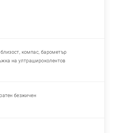
 близост, компас, барометър
ъжка на ултрашироколентов
братен безжичен