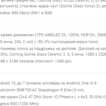
ъклена предна част (Gorilla Glass Victus Ceramic 2) (сгъ
азгъната), стъклена задна част (Gorilla Glass Victus 2),
война SIM (Nano-SIM / e-SIM)
гъваем динамичен LTPO AMOLED 2X, 120Hz, HDR10+, 2600 
 0 инча, 204, 2 см2 (~90, 0% съотношение екран-тяло)
итаниева плоча за поддръжка на дисплея. Дисплей на ка
0Hz, Corning Gorilla Glass Ceramic 2. 6, 5 инча, 1080 x 252
968 x 2184 пиксела (плътност ~368 ppi)
droid 16, до 7 основни ъпгрейда на Android, One UI 8
ualcomm SM8750-AC Snapdragon 8 Elite (3 nm)
сем ядрен (2x4, 47 GHz Oryon V2 Phoenix L + 6x3, 53 GHz 
дрено 830 (1200 MHz)