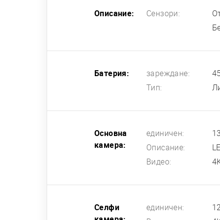
Описание:
Сензори:
О
Б
Батерия:
зареждане:
4
Тип:
Л
Основна
единичен:
13
камера:
Описание:
L
Видео:
4
Селфи
единичен:
12
камера: