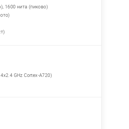
, 1600 нита (пиково)
лото)
ст)
 4x2.4 GHz Cortex-A720)