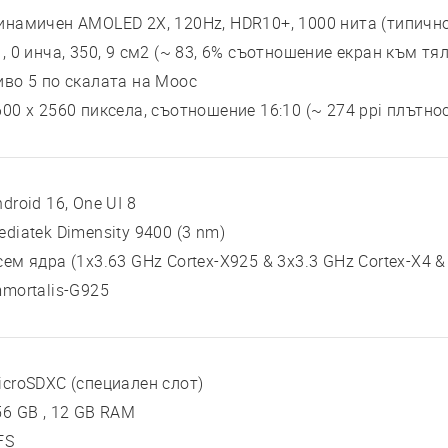
инамичен AMOLED 2X, 120Hz, HDR10+, 1000 нита (типично)
1, 0 инча, 350, 9 см2 (~ 83, 6% съотношение екран към тя
иво 5 по скалата на Моос
600 x 2560 пиксела, съотношение 16:10 (~ 274 ppi плътно
droid 16, One UI 8
ediatek Dimensity 9400 (3 nm)
сем ядра (1x3.63 GHz Cortex-X925 & 3x3.3 GHz Cortex-X4 &
mmortalis-G925
icroSDXC (специален слот)
56 GB , 12 GB RAM
FS