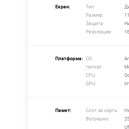
Екран:
Тип:
Д
Размер:
1
Защита:
Н
Резолюция:
1
Платформа:
OS:
An
Чипсет:
M
CPU:
О
GPU:
I
Памет:
Слот за карта:
m
Вътрешно:
2
U