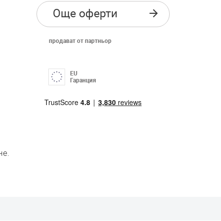
Още оферти
продават от партньор
EU
Гаранция
не.