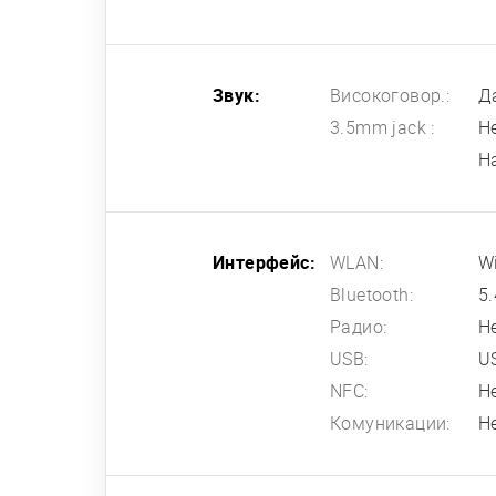
Звук:
Високоговор.:
Д
3.5mm jack :
Н
Н
Интерфейс:
WLAN:
Wi
Bluetooth:
5.
Радио:
Н
USB:
U
NFC:
Н
Комуникации:
Н