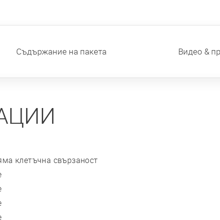
Съдържание на пакета
Видео & п
АЦИИ
яма клетъчна свързаност
е
е
е
е