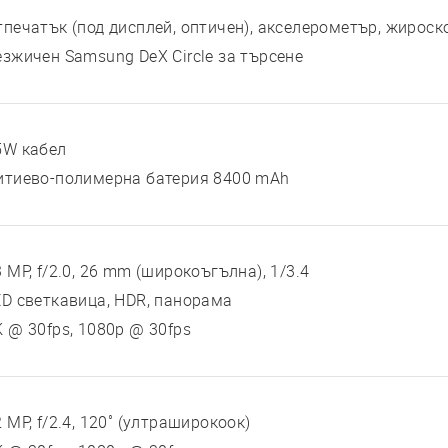
тпечатък (под дисплей, оптичен), акселерометър, жироск
езжичен Samsung DeX Circle за търсене
5W кабел
итиево-полимерна батерия 8400 mAh
 MP, f/2.0, 26 mm (широкоъгълна), 1/3.4
ED светкавица, HDR, панорама
K @ 30fps, 1080p @ 30fps
 MP, f/2.4, 120˚ (ултраширокоок)