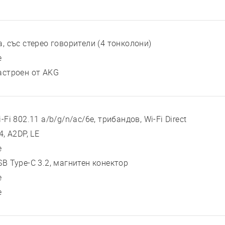
а, със стерео говорители (4 тонколони)
е
астроен от AKG
-Fi 802.11 a/b/g/n/ac/6e, трибандов, Wi-Fi Direct
4, A2DP, LE
е
SB Type-C 3.2, магнитен конектор
е
е