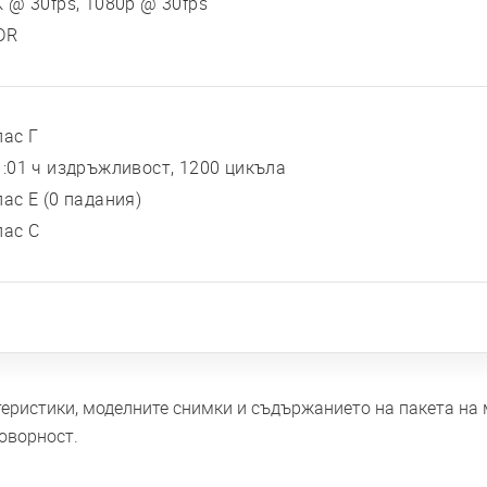
K @ 30fps, 1080p @ 30fps
DR
лас Г
1:01 ч издръжливост, 1200 цикъла
лас E (0 падания)
лас C
ктеристики, моделните снимки и съдържанието на пакета на
оворност.