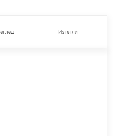
реглед
Изтегли