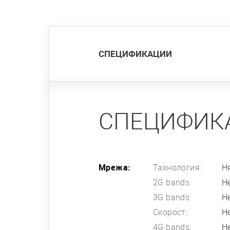
СПЕЦИФИКАЦИИ
СПЕЦИФИК
Мрежа:
Тахнология:
Н
2G bands:
Н
3G bands:
Н
Скорост:
Н
4G bands:
Н