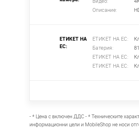
Видео:
4
Описание:
H
ЕТИКЕТ НА
ЕТИКЕТ НА ЕС:
К
ЕС:
Батерия:
8
ЕТИКЕТ НА ЕС:
К
ЕТИКЕТ НА ЕС:
К
- * Цена с включен ДДС - * Техническите хара
информационни цели и MobileShop не носи отг