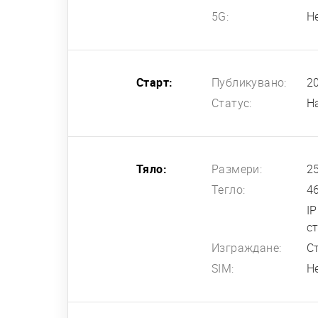
5G:
Н
Старт:
Публикувано:
2
Статус:
Н
Тяло:
Размери:
25
Тегло:
4
I
с
Изграждане:
С
SIM:
Н