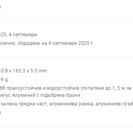
е
025, 4 септември
алично. Издадено на 4 септември 2025 г.
3.8 x 165.3 x 5.5 mm
69 g
P68 прахоустойчив и водоустойчив (потапяне до 1, 5 м з
тилус Алуминий с подобрена броня
тъклена предна част, алуминиева рамка, алуминиев гръ
е