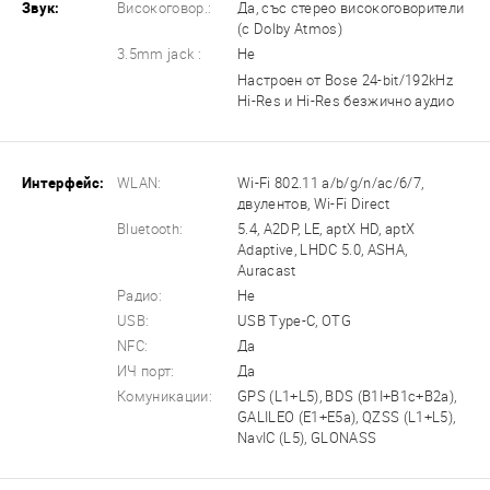
Звук:
Високоговор.:
Да, със стерео високоговорители
(с Dolby Atmos)
3.5mm jack :
Не
Настроен от Bose 24-bit/192kHz
Hi-Res и Hi-Res безжично аудио
Интерфейс:
WLAN:
Wi-Fi 802.11 a/b/g/n/ac/6/7,
двулентов, Wi-Fi Direct
Bluetooth:
5.4, A2DP, LE, aptX HD, aptX
Adaptive, LHDC 5.0, ASHA,
Auracast
Радио:
Не
USB:
USB Type-C, OTG
NFC:
Да
ИЧ порт:
Да
Комуникации:
GPS (L1+L5), BDS (B1I+B1c+B2a),
GALILEO (E1+E5a), QZSS (L1+L5),
NavIC (L5), GLONASS