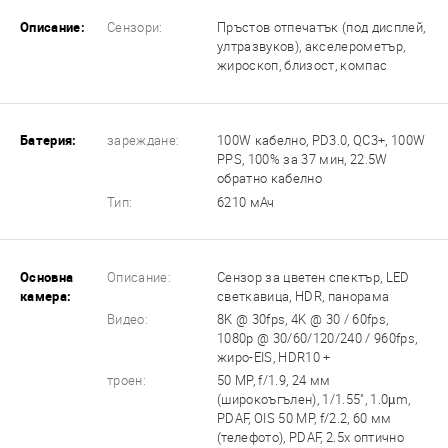
Описание:
Сензори:
Пръстов отпечатък (под дисплей,
ултразвуков), акселерометър,
жироскоп, близост, компас
Батерия:
зареждане:
100W кабелно, PD3.0, QC3+, 100W
PPS, 100% за 37 мин, 22.5W
обратно кабелно
Тип:
6210 мАч
Основна
Описание:
Сензор за цветен спектър, LED
камера:
светкавица, HDR, панорама
Видео:
8K @ 30fps, 4K @ 30 / 60fps,
1080p @ 30/60/120/240 / 960fps,
жиро-EIS, HDR10 +
троен:
50 MP, f/1.9, 24 мм
(широкоъгълен), 1/1.55", 1.0µm,
PDAF, OIS 50 MP, f/2.2, 60 мм
(телефото), PDAF, 2.5x оптично