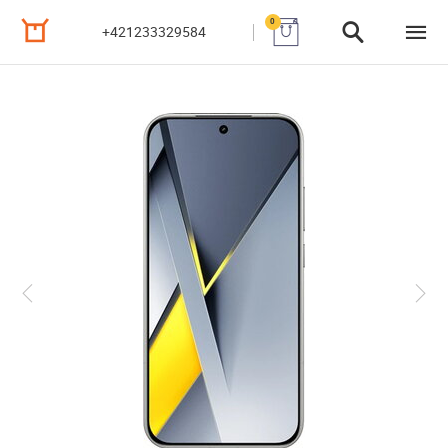
0
+421233329584