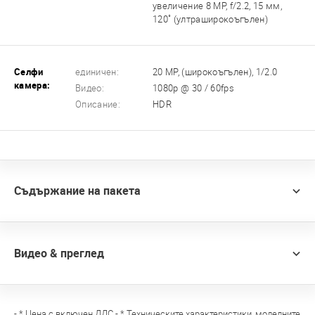
увеличение 8 MP, f/2.2, 15 мм,
120˚ (ултраширокоъгълен)
Селфи
единичен:
20 MP, (широкоъгълен), 1/2.0
камера:
Видео:
1080p @ 30 / 60fps
Описание:
HDR
Съдържание на пакета
Видео & преглед
- * Цена с включен ДДС - * Техническите характеристики, моделните