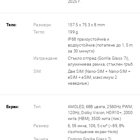
2025 г.
Тяло:
Размери:
157.5 x 75.3 x 8 mm
Тегло:
199 g
IP68 прахоустойчив и
водоустойчив (потапяне до 1, 5 m
за 30 минути)
Изграждане:
Стъкло отпред (Gorilla Glass 7i),
алуминиева рамка, стъклен гръб
SIM:
Две SIM (Nano-SIM + Nano-SIM +
eSIM + eSIM, максимум 2
наведнъж)
Екран:
Тип:
AMOLED, 68B цвята, 2560Hz PWM,
120Hz, Dolby Vision, HDR10+, 2000
нита (HBM), 3500 нита (пик)
Размер:
6, 59 инча, 106, 5 см² (~89, 8%
съотношение екран-тяло)
Защита:
Corning Gorilla Glass 7i