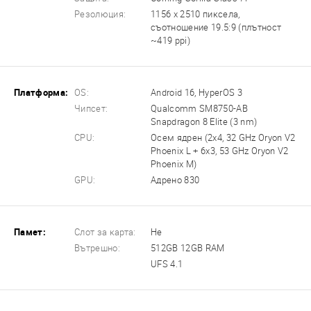
Резолюция:
1156 x 2510 пиксела,
съотношение 19.5:9 (плътност
~419 ppi)
Платформа:
OS:
Android 16, HyperOS 3
Чипсет:
Qualcomm SM8750-AB
Snapdragon 8 Elite (3 nm)
CPU:
Осем ядрен (2x4, 32 GHz Oryon V2
Phoenix L + 6x3, 53 GHz Oryon V2
Phoenix M)
GPU:
Адрено 830
Памет:
Слот за карта:
Не
Вътрешно:
512GB 12GB RAM
UFS 4.1