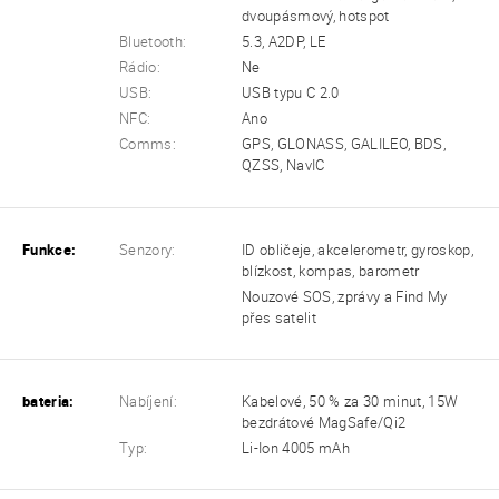
dvoupásmový, hotspot
Bluetooth:
5.3, A2DP, LE
Rádio:
Ne
USB:
USB typu C 2.0
NFC:
Ano
Comms:
GPS, GLONASS, GALILEO, BDS,
QZSS, NavIC
Funkce:
Senzory:
ID obličeje, akcelerometr, gyroskop,
blízkost, kompas, barometr
Nouzové SOS, zprávy a Find My
přes satelit
bateria:
Nabíjení:
Kabelové, 50 % za 30 minut, 15W
bezdrátové MagSafe/Qi2
Typ:
Li-Ion 4005 mAh