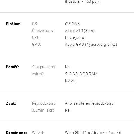
(hustota ~ 460 ppi)
Plošina:
OS:
iOS 26.3
Čipové sady:
Apple A19 (3nm)
CPU:
Hexa-jádro
GPU:
Apple GPU (4-jádrová grafika)
Paměť:
Slot pro karty:
Ne
vnitřní:
512 GB, 8 GB RAM
NVMe
Zvuk:
Reproduktory:
Ano, se stereo reproduktory
3.5mm jack:
Ne
Koměntare:
WLAN:
Wi-Fi 802.11 a / b / g / n / ac / 6,