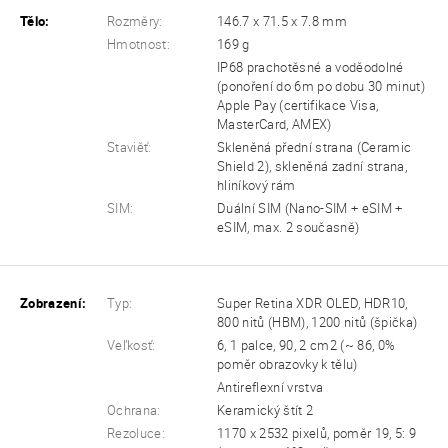
Tělo:
Rozměry:
146.7 x 71.5 x 7.8 mm
Hmotnost:
169 g
IP68 prachotěsné a voděodolné
(ponoření do 6m po dobu 30 minut)
Apple Pay (certifikace Visa,
MasterCard, AMEX)
Staviěť:
Skleněná přední strana (Ceramic
Shield 2), skleněná zadní strana,
hliníkový rám
SIM:
Duální SIM (Nano-SIM + eSIM +
eSIM, max. 2 současně)
Zobrazení:
Typ:
Super Retina XDR OLED, HDR10,
800 nitů (HBM), 1200 nitů (špička)
Veľkosť:
6, 1 palce, 90, 2 cm2 (~ 86, 0%
poměr obrazovky k tělu)
Antireflexní vrstva
Ochrana:
Keramický štít 2
Rezoluce:
1170 x 2532 pixelů, poměr 19, 5: 9