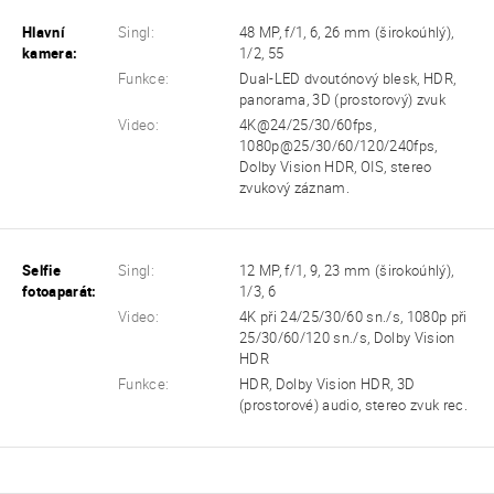
Hlavní
Singl:
48 MP, f/1, 6, 26 mm (širokoúhlý),
kamera:
1/2, 55
Funkce:
Dual-LED dvoutónový blesk, HDR,
panorama, 3D (prostorový) zvuk
Video:
4K@24/25/30/60fps,
1080p@25/30/60/120/240fps,
Dolby Vision HDR, OIS, stereo
zvukový záznam.
Selfie
Singl:
12 MP, f/1, 9, 23 mm (širokoúhlý),
fotoaparát:
1/3, 6
Video:
4K při 24/25/30/60 sn./s, 1080p při
25/30/60/120 sn./s, Dolby Vision
HDR
Funkce:
HDR, Dolby Vision HDR, 3D
(prostorové) audio, stereo zvuk rec.