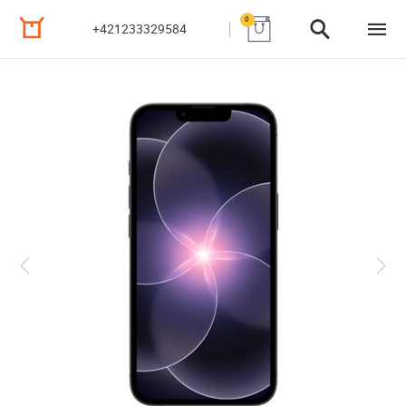
0
+421233329584