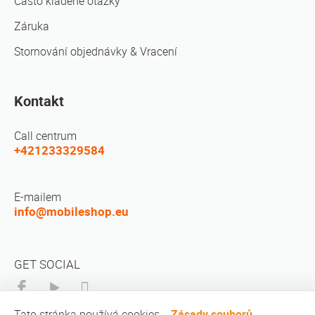
Často kladené otázky
Záruka
Stornování objednávky & Vracení
Kontakt
Call centrum
+421233329584
E-mailem
info@mobileshop.eu
GET SOCIAL
Tato stránka používá cookies.
Zásady souborů