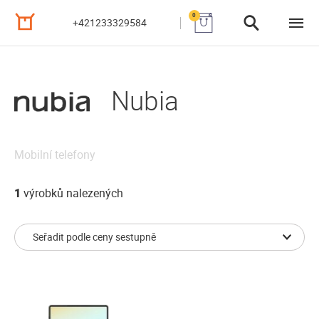
0
+421233329584
Nubia
Mobilní telefony
1
výrobků nalezených