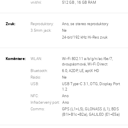
vnitřní:
512 GB , 16 GB RAM
Zvuk:
Reproduktory:
Ano, se stereo reproduktory
3.5mm jack:
Ne
24-bit/192 kHz Hi-Res zvuk
Koměntare:
WLAN:
Wi-Fi 802.11 a/b/g/n/ac/6e/7,
dvoupásmová, Wi-Fi Direct
Bluetooth:
6.0, A2DP, LE, aptX HD
Rádio:
Ne
USB:
USB Type-C 3.1, OTG, Display Port
1.2
NFC:
Ano
Infračervený port:
Ano
Comms:
GPS (L1+L5), GLONASS (L1), BDS
(B1I+B1c+B2a), GALILEO (E1+E5a)