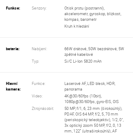
Funkce:
Senzory:
Otisk prstu (postranní),
akcelerometr, gyroskop, blízkost,
kompas, barometr
Kruh k hledání
bateria:
Nabíjení:
66W drátové, 50W bezdrátové, 5W
zpětné kabelové
Typ:
Si/C Li-Ion 5820 mAh
Hlavní
Funkce:
Laserové AF, LED blesk, HDR,
kamera:
panorama
Video:
4K@30/60fps (10bit),
1080p@30/60fps, gyro-EIS, OIS
Ztrojnásobit:
50 MP, f/1, 6, 23 mm (širokoúhlý),
PDAF, OIS 64 MP, f/2, 5, 70 mm
(periskopický teleobjektiv), 1/2, 0",
3x optický zoom 50 MP, f/2, 0, 13
mm, 122˚ (ultraširokoúhlý), AF