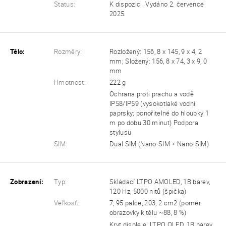
Status:
K dispozici. Vydáno 2. července
2025.
Tělo:
Rozměry:
Rozložený: 156, 8 x 145, 9 x 4, 2
mm; Složený: 156, 8 x 74, 3 x 9, 0
mm
Hmotnost:
222 g
Ochrana proti prachu a vodě
IP58/IP59 (vysokotlaké vodní
paprsky; ponořitelné do hloubky 1
m po dobu 30 minut) Podpora
stylusu
SIM:
Dual SIM (Nano-SIM + Nano-SIM)
Zobrazení:
Typ:
Skládací LTPO AMOLED, 1B barev,
120 Hz, 5000 nitů (špička)
Veľkosť:
7, 95 palce, 203, 2 cm2 (poměr
obrazovky k tělu ~88, 8 %)
Kryt displeje: LTPO OLED, 1B barev,