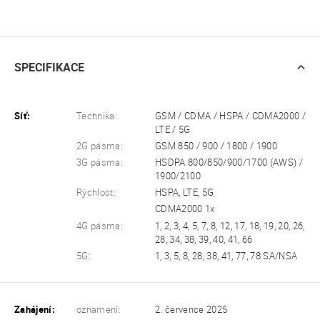
SPECIFIKACE
Síť:
Technika:
GSM / CDMA / HSPA / CDMA2000 /
LTE / 5G
2G pásma:
GSM 850 / 900 / 1800 / 1900
3G pásma:
HSDPA 800/850/900/1700 (AWS) /
1900/2100
Rýchlost:
HSPA, LTE, 5G
CDMA2000 1x
4G pásma:
1, 2, 3, 4, 5, 7, 8, 12, 17, 18, 19, 20, 26,
28, 34, 38, 39, 40, 41, 66
5G:
1, 3, 5, 8, 28, 38, 41, 77, 78 SA/NSA
Zahájení:
oznamení:
2. července 2025