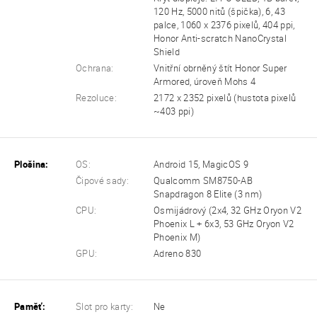
120 Hz, 5000 nitů (špička), 6, 43
palce, 1060 x 2376 pixelů, 404 ppi,
Honor Anti-scratch NanoCrystal
Shield
Ochrana:
Vnitřní obrněný štít Honor Super
Armored, úroveň Mohs 4
Rezoluce:
2172 x 2352 pixelů (hustota pixelů
~403 ppi)
Plošina:
OS:
Android 15, MagicOS 9
Čipové sady:
Qualcomm SM8750-AB
Snapdragon 8 Elite (3 nm)
CPU:
Osmijádrový (2x4, 32 GHz Oryon V2
Phoenix L + 6x3, 53 GHz Oryon V2
Phoenix M)
GPU:
Adreno 830
Paměť:
Slot pro karty:
Ne