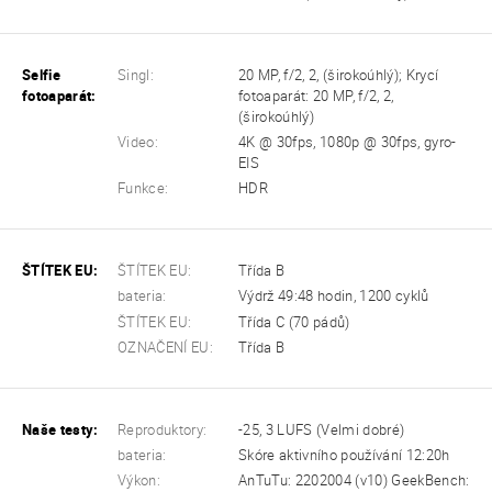
Selfie
Singl:
20 MP, f/2, 2, (širokoúhlý); Krycí
fotoaparát:
fotoaparát: 20 MP, f/2, 2,
(širokoúhlý)
Video:
4K @ 30fps, 1080p @ 30fps, gyro-
EIS
Funkce:
HDR
ŠTÍTEK EU:
ŠTÍTEK EU:
Třída B
bateria:
Výdrž 49:48 hodin, 1200 cyklů
ŠTÍTEK EU:
Třída C (70 pádů)
OZNAČENÍ EU:
Třída B
Naše testy:
Reproduktory:
-25, 3 LUFS (Velmi dobré)
bateria:
Skóre aktivního používání 12:20h
Výkon:
AnTuTu: 2202004 (v10) GeekBench: