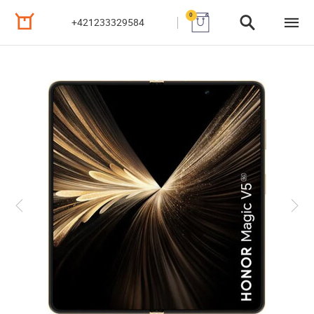
0
+421233329584