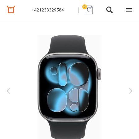
0
+421233329584