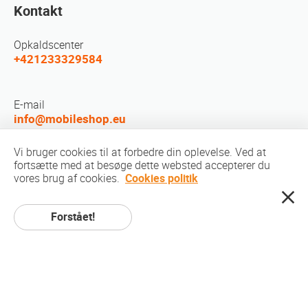
Kontakt
Opkaldscenter
+421233329584
E-mail
info@mobileshop.eu
Vi bruger cookies til at forbedre din oplevelse. Ved at
fortsætte med at besøge dette websted accepterer du
FÅ SOCIALE
vores brug af cookies.
Cookies politik
Forstået!
ophavsret © 2010-2026 MobileShop.eu. Alle rettigheder forbeholdes. Alle
produktbilleder på webstedet tilhører Mobileshop.eu | Web Design: Art &
Code / Creative Studio. |
Privatlivspolitik
|
Servicevilkår