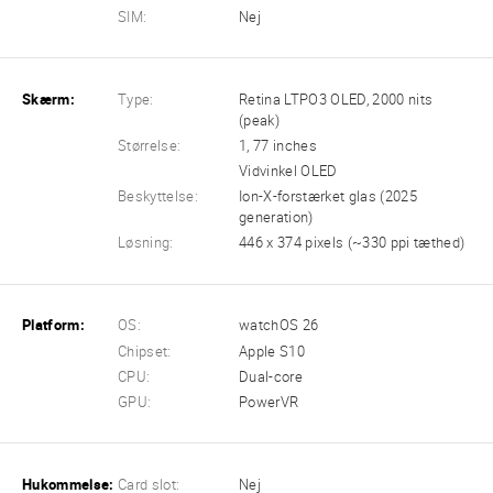
SIM:
Nej
Skærm:
Type:
Retina LTPO3 OLED, 2000 nits
(peak)
Størrelse:
1, 77 inches
Vidvinkel OLED
Beskyttelse:
Ion-X-forstærket glas (2025
generation)
Løsning:
446 x 374 pixels (~330 ppi tæthed)
Platform:
OS:
watchOS 26
Chipset:
Apple S10
CPU:
Dual-core
GPU:
PowerVR
Hukommelse:
Card slot:
Nej