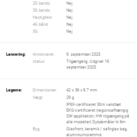
2G bands:
Nej
3G bands:
Nej
Hastighed:
Nej
4G bånd:
Nej
5G:
Nej
Lancering:
Annonceret:
9. september 2025
status:
Tilgængelig. Udgivet 19.
september 2025
Legeme:
Dimensioner:
42 x 36 x 9.7 mm
Vægt:
29 g
IP6X-certificeret 50m vandtæt
EKG-certificeret (regionsafhængig
SW-applikation; HW tilgængelig på
alle modeller) Dybdemåler til 6m
Byg:
Glasfront, keramik / safirglas bag,
aluminiumsramme