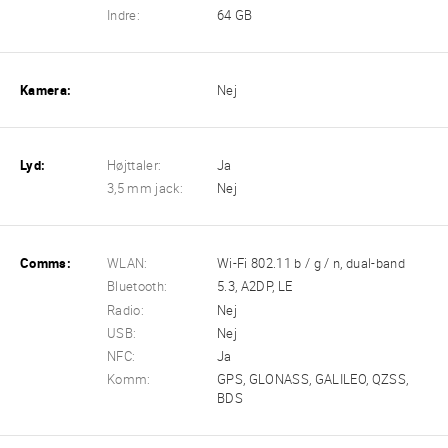
Indre:
64 GB
Kamera:
Nej
Lyd:
Højttaler:
Ja
3,5 mm jack:
Nej
Comms:
WLAN:
Wi-Fi 802.11 b / g / n, dual-band
Bluetooth:
5.3, A2DP, LE
Radio:
Nej
USB:
Nej
NFC:
Ja
Komm:
GPS, GLONASS, GALILEO, QZSS,
BDS