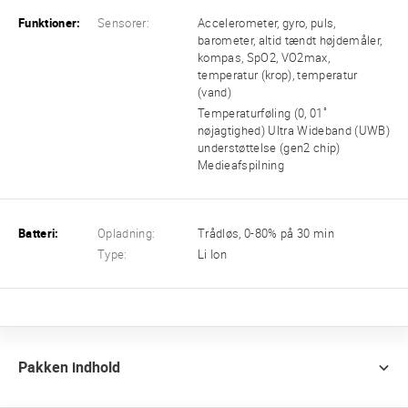
Funktioner:
Sensorer:
Accelerometer, gyro, puls,
barometer, altid tændt højdemåler,
kompas, SpO2, VO2max,
temperatur (krop), temperatur
(vand)
Temperaturføling (0, 01˚
nøjagtighed) Ultra Wideband (UWB)
understøttelse (gen2 chip)
Medieafspilning
Batteri:
Opladning:
Trådløs, 0-80% på 30 min
Type:
Li Ion
Pakken indhold