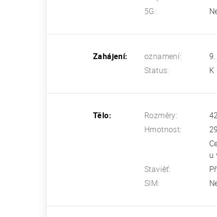
5G:
N
Zahájení:
oznamení:
9.
Status:
K 
Tělo:
Rozměry:
4
Hmotnost:
2
Ce
u
Staviěť:
Př
SIM:
N