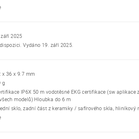
e
 září 2025
dispozici. Vydáno 19. září 2025.
2 x 36 x 9.7 mm
9 g
rtifikace IP6X 50 m vodotěsné EKG certifikace (sw aplikace 
 všech modelů) Hloubka do 6 m
ední sklo, zadní část z keramiky / safírového skla, hliníkový
e