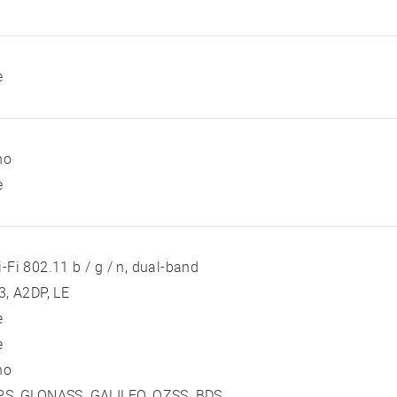
e
no
e
-Fi 802.11 b / g / n, dual-band
3, A2DP, LE
e
e
no
PS, GLONASS, GALILEO, QZSS, BDS