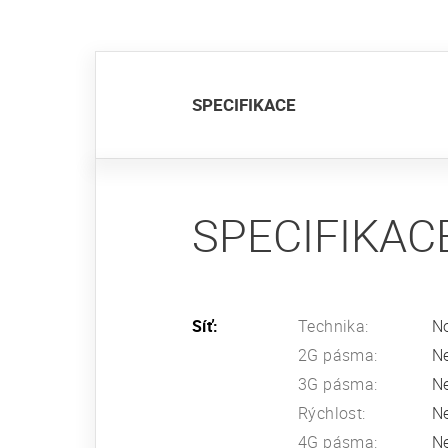
SPECIFIKACE
SPECIFIKAC
Síť:
Technika:
No
2G pásma:
N
3G pásma:
N
Rýchlost:
N
4G pásma:
N