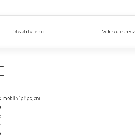
Obsah balíčku
Video a recen
E
 mobilní připojení
e
e
e
e