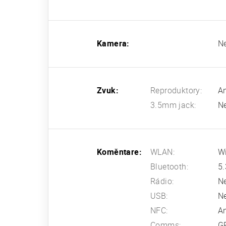
Kamera:
N
Zvuk:
Reproduktory:
A
3.5mm jack:
N
Koměntare:
WLAN:
Wi
Bluetooth:
5.
Rádio:
N
USB:
N
NFC:
A
Comms:
G