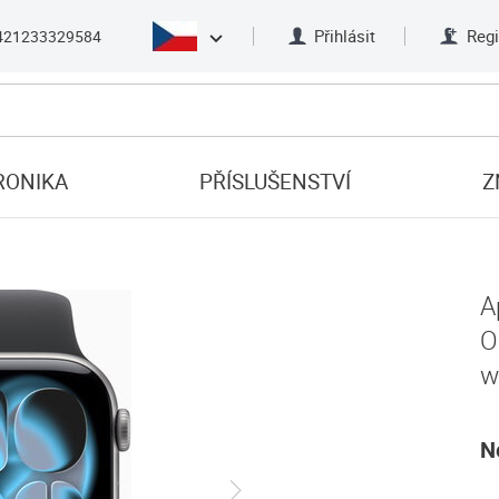
Přihlásit
Regi
421233329584
RONIKA
PŘÍSLUŠENSTVÍ
Z
A
O
w
N