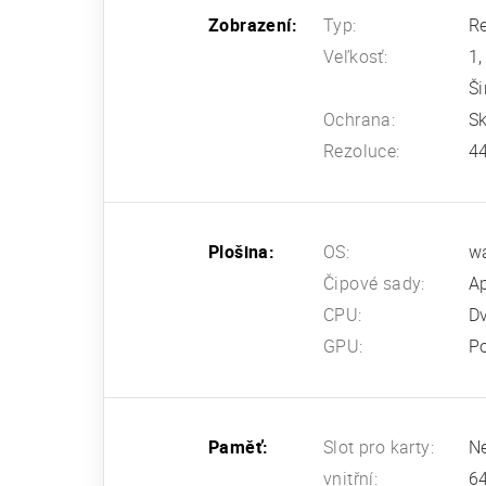
Zobrazení:
Typ:
Re
Veľkosť:
1,
Ši
Ochrana:
Sk
Rezoluce:
44
Plošina:
OS:
w
Čipové sady:
A
CPU:
D
GPU:
P
Paměť:
Slot pro karty:
N
vnitřní:
6