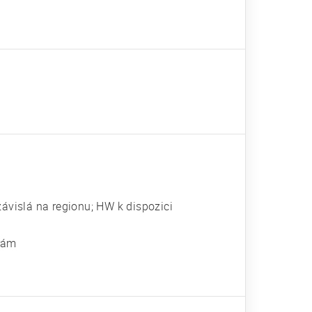
závislá na regionu; HW k dispozici
 rám