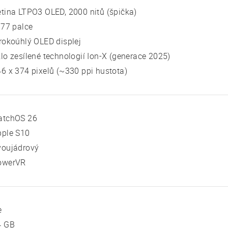
tina LTPO3 OLED, 2000 nitů (špička)
 77 palce
rokoúhlý OLED displej
lo zesílené technologií Ion-X (generace 2025)
6 x 374 pixelů (~330 ppi hustota)
atchOS 26
pple S10
voujádrový
owerVR
e
4 GB