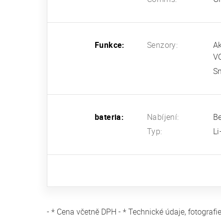
Funkce:
Senzory:
Ak
VO
Sn
bateria:
Nabíjení:
Be
Typ:
Li
- * Cena včetně DPH - * Technické údaje, fotogra