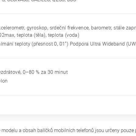
celerometr, gyroskop, srdeční frekvence, barometr, stále za
2max, teplota (těla), teplota (voda)
ímání teploty (přesnost 0, 01˚) Podpora Ultra Wideband (UW
zdrátové, 0–80 % za 30 minut
-Ion
fie modelu a obsah balíčků mobilních telefonů jsou určeny pouze