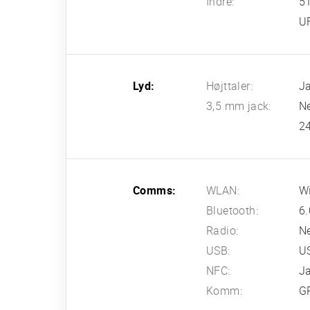
Indre:
5
U
Lyd:
Højttaler:
Ja
3,5 mm jack:
N
24
Comms:
WLAN:
Wi
Bluetooth:
6.
Radio:
N
USB:
US
NFC:
J
Komm:
G