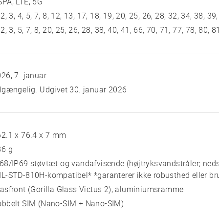
PA, LTE, 5G
 2, 3, 4, 5, 7, 8, 12, 13, 17, 18, 19, 20, 25, 26, 28, 32, 34, 38, 39
 2, 3, 5, 7, 8, 20, 25, 26, 28, 38, 40, 41, 66, 70, 71, 77, 78, 80
26, 7. januar
lgængelig. Udgivet 30. januar 2026
2.1 x 76.4 x 7 mm
86 g
68/IP69 støvtæt og vandafvisende (højtryksvandstråler; neds
L-STD-810H-kompatibel* *garanterer ikke robusthed eller br
asfront (Gorilla Glass Victus 2), aluminiumsramme
obbelt SIM (Nano-SIM + Nano-SIM)