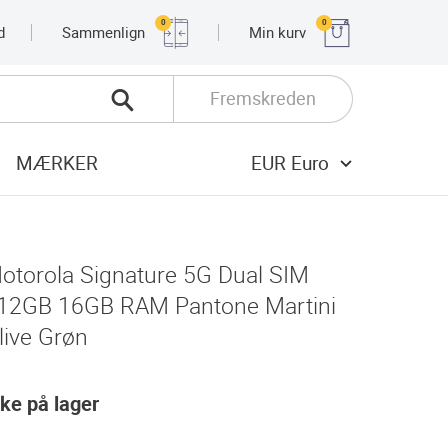
0
0
d
Sammenlign
Min kurv
Fremskreden
MÆRKER
EUR Euro
otorola Signature 5G Dual SIM
12GB 16GB RAM Pantone Martini
live Grøn
kke på lager