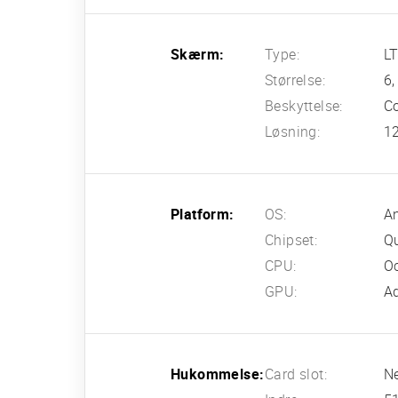
Skærm:
Type:
LT
Størrelse:
6,
Beskyttelse:
Co
Løsning:
12
Platform:
OS:
An
Chipset:
Q
CPU:
Oc
GPU:
A
Hukommelse:
Card slot:
N