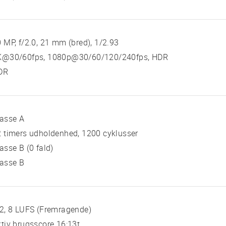
 MP, f/2.0, 21 mm (bred), 1/2.93
K@30/60fps, 1080p@30/60/120/240fps, HDR
DR
lasse A
 timers udholdenhed, 1200 cyklusser
asse B (0 fald)
lasse B
2, 8 LUFS (Fremragende)
tiv brugsscore 16:13t