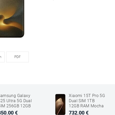
n
PDF
Samsung Galaxy
Xiaomi 15T Pro 5G
S25 Ultra 5G Dual
Dual SIM 1TB
SIM 256GB 12GB
12GB RAM Mocha
RAM Titanium Jet
Guld
850.00 €
732.00 €