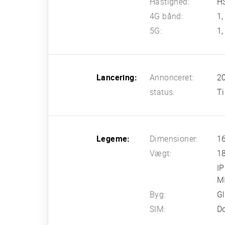
Hastighed:
HS
4G bånd:
1,
5G:
1,
Lancering:
Annonceret:
20
status:
Ti
Legeme:
Dimensioner:
16
Vægt:
1
IP
MI
Byg:
Gl
SIM:
D