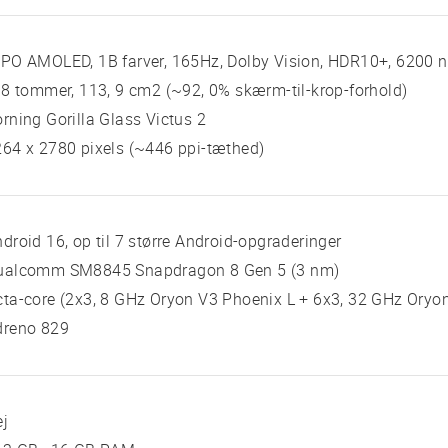
PO AMOLED, 1B farver, 165Hz, Dolby Vision, HDR10+, 6200 ni
 8 tommer, 113, 9 cm2 (~92, 0% skærm-til-krop-forhold)
rning Gorilla Glass Victus 2
64 x 2780 pixels (~446 ppi-tæthed)
droid 16, op til 7 større Android-opgraderinger
ualcomm SM8845 Snapdragon 8 Gen 5 (3 nm)
ta-core (2x3, 8 GHz Oryon V3 Phoenix L + 6x3, 32 GHz Oryo
dreno 829
ej