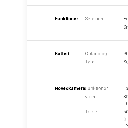
Funktioner:
Sensorer:
Fi
Sm
Batteri:
Opladning:
90
Type:
Si
Hovedkamera:
Funktioner:
La
video:
8
10
Triple:
50
(p
12