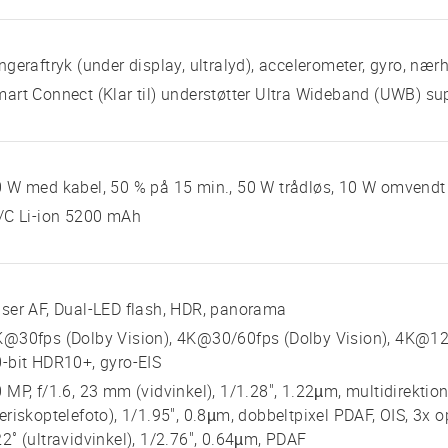
ngeraftryk (under display, ultralyd), accelerometer, gyro, næ
art Connect (Klar til) understøtter Ultra Wideband (UWB) su
 W med kabel, 50 % på 15 min., 50 W trådløs, 10 W omvendt
/C Li-ion 5200 mAh
ser AF, Dual-LED flash, HDR, panorama
K@30fps (Dolby Vision), 4K@30/60fps (Dolby Vision), 4K@1
-bit HDR10+, gyro-EIS
 MP, f/1.6, 23 mm (vidvinkel), 1/1.28", 1.22µm, multidirekti
eriskoptelefoto), 1/1.95", 0.8µm, dobbeltpixel PDAF, OIS, 3x 
2˚ (ultravidvinkel), 1/2.76", 0.64µm, PDAF