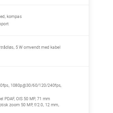
rhed, kompas
pport
 trådløs, 5 W omvendt med kabel
20fps, 1080p@30/60/120/240fps,
onel PDAF, OIS 50 MP, 71 mm
optisk zoom 50 MP, f/2.0, 12 mm,