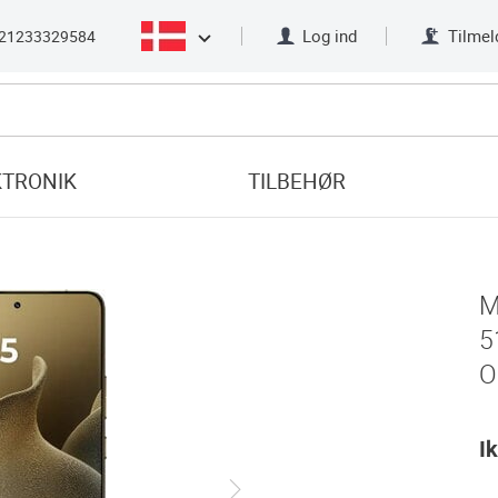
Log ind
Tilmel
21233329584
KTRONIK
TILBEHØR
M
5
O
I