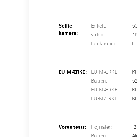
Selfie
Enkelt:
50
kamera:
video:
4
Funktioner:
H
EU-MÆRKE:
EU-MÆRKE:
K
Batteri:
52
EU-MÆRKE:
Kl
EU-MÆRKE:
K
Vores tests:
Højttaler:
-2
Batteri:
Ak