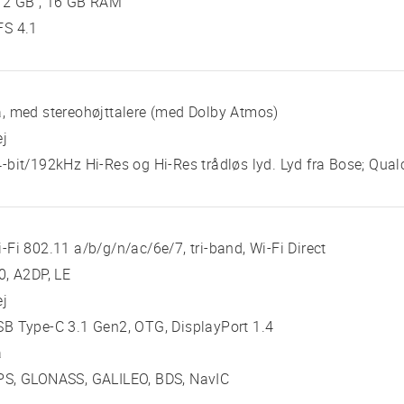
12 GB , 16 GB RAM
FS 4.1
, med stereohøjttalere (med Dolby Atmos)
ej
-bit/192kHz Hi-Res og Hi-Res trådløs lyd. Lyd fra Bose; Q
-Fi 802.11 a/b/g/n/ac/6e/7, tri-band, Wi-Fi Direct
0, A2DP, LE
ej
B Type-C 3.1 Gen2, OTG, DisplayPort 1.4
a
PS, GLONASS, GALILEO, BDS, NavIC