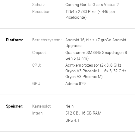
Schutz:
Corning Gorilla Glass Victus 2
Resoution:
1264 x 2780 Pixel (~446 ppi
Pixeldichte)
Platform:
Betriebssystem:
Android 16, bis zu 7 große Android-
Upgrades
Chipset:
Qualcomm SM8845 Snapdragon 8
Gen 5 (3 nm)
CPU:
Achtkernprozessor (2x 3, 8 GHz
Oryon V3 Phoenix L + 6x 3, 32 GHz
Oryon V3 Phoenix M)
GPU:
Adreno 829
Speicher:
Kartenslot:
Nein
Intern:
512 GB , 16 GB RAM
UFS 4.1