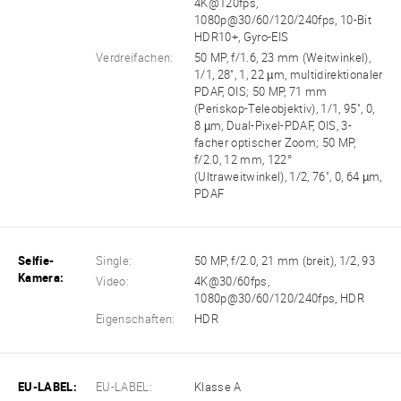
4K@120fps,
1080p@30/60/120/240fps, 10-Bit
HDR10+, Gyro-EIS
Verdreifachen:
50 MP, f/1.6, 23 mm (Weitwinkel),
1/1, 28", 1, 22 µm, multidirektionaler
PDAF, OIS; 50 MP, 71 mm
(Periskop-Teleobjektiv), 1/1, 95", 0,
8 µm, Dual-Pixel-PDAF, OIS, 3-
facher optischer Zoom; 50 MP,
f/2.0, 12 mm, 122°
(Ultraweitwinkel), 1/2, 76", 0, 64 µm,
PDAF
Selfie-
Single:
50 MP, f/2.0, 21 mm (breit), 1/2, 93
Kamera:
Video:
4K@30/60fps,
1080p@30/60/120/240fps, HDR
Eigenschaften:
HDR
EU-LABEL:
EU-LABEL:
Klasse A