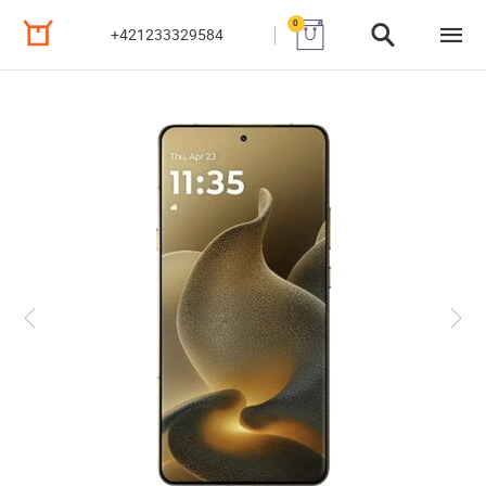
0
+421233329584