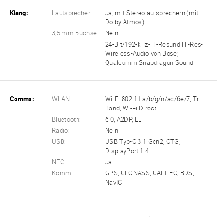
Klang:
Lautsprecher:
Ja, mit Stereolautsprechern (mit
Dolby Atmos)
3,5 mm Buchse:
Nein
24-Bit/192-kHz-Hi-Resund Hi-Res-
Wireless-Audio von Bose;
Qualcomm Snapdragon Sound
Comms:
WLAN:
Wi-Fi 802.11 a/b/g/n/ac/6e/7, Tri-
Band, Wi-Fi Direct
Bluetooth:
6.0, A2DP, LE
Radio:
Nein
USB:
USB Typ-C 3.1 Gen2, OTG,
DisplayPort 1.4
NFC:
Ja
Komm:
GPS, GLONASS, GALILEO, BDS,
NavIC