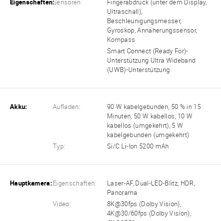
Eigenschaften:
Sensoren:
Fingerabdruck (unter dem Display,
Ultraschall),
Beschleunigungsmesser,
Gyroskop, Annäherungssensor,
Kompass
Smart Connect (Ready For)-
Unterstützung Ultra Wideband
(UWB)-Unterstützung
Akku:
Aufladen:
90 W kabelgebunden, 50 % in 15
Minuten, 50 W kabellos, 10 W
kabellos (umgekehrt), 5 W
kabelgebunden (umgekehrt)
Typ:
Si/C Li-Ion 5200 mAh
Hauptkamera:
Eigenschaften:
Laser-AF, Dual-LED-Blitz, HDR,
Panorama
Video:
8K@30fps (Dolby Vision),
4K@30/60fps (Dolby Vision),