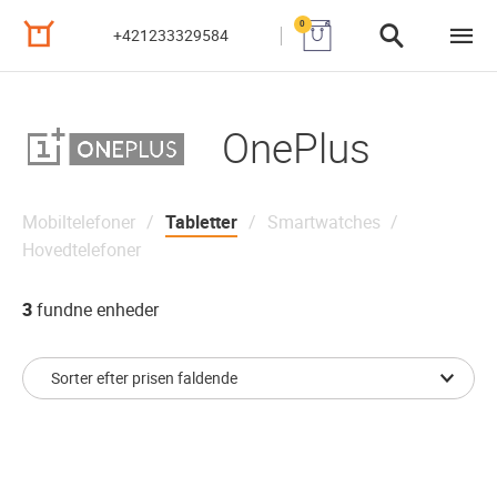
0
+421233329584
OnePlus
Mobiltelefoner
Tabletter
Smartwatches
Hovedtelefoner
3
fundne enheder