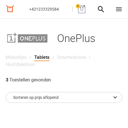
0
+421233329584
OnePlus
Mobieltjes
Tablets
Smartwatches
Hoofdtelefoon
3
Toestellen gevonden