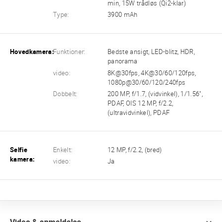
min, 15W trådløs (Qi2-klar)
Type:
3900 mAh
Hovedkamera:
Funktioner:
Bedste ansigt, LED-blitz, HDR,
panorama
video:
8K@30fps, 4K@30/60/120fps,
1080p@30/60/120/240fps
Dobbelt:
200 MP, f/1.7, (vidvinkel), 1/1.56",
PDAF, OIS 12 MP, f/2.2,
(ultravidvinkel), PDAF
Selfie
Enkelt:
12 MP, f/2.2, (bred)
kamera:
video:
Ja