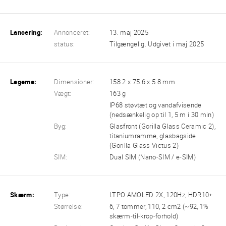
Lancering:
Annonceret:
13. maj 2025
status:
Tilgængelig. Udgivet i maj 2025
Legeme:
Dimensioner:
158.2 x 75.6 x 5.8 mm
Vægt:
163 g
IP68 støvtæt og vandafvisende
(nedsænkelig op til 1, 5 m i 30 min)
Byg:
Glasfront (Gorilla Glass Ceramic 2),
titaniumramme, glasbagside
(Gorilla Glass Victus 2)
SIM:
Dual SIM (Nano-SIM / e-SIM)
Skærm:
Type:
LTPO AMOLED 2X, 120Hz, HDR10+
Størrelse:
6, 7 tommer, 110, 2 cm2 (~92, 1%
skærm-til-krop-forhold)