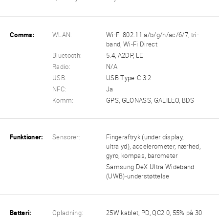
Comms:
WLAN:
Wi-Fi 802.11 a/b/g/n/ac/6/7, tri-
band, Wi-Fi Direct
Bluetooth:
5.4, A2DP, LE
Radio:
N/A
USB:
USB Type-C 3.2
NFC:
Ja
Komm:
GPS, GLONASS, GALILEO, BDS
Funktioner:
Sensorer:
Fingeraftryk (under display,
ultralyd), accelerometer, nærhed,
gyro, kompas, barometer
Samsung DeX Ultra Wideband
(UWB)-understøttelse
Batteri:
Opladning:
25W kablet, PD, QC2.0, 55% på 30