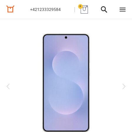
0
+421233329584