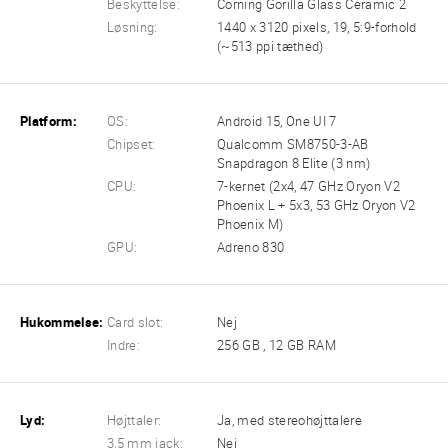
Beskyttelse:
Corning Gorilla Glass Ceramic 2
Løsning:
1440 x 3120 pixels, 19, 5:9-forhold
(~513 ppi tæthed)
Platform:
OS:
Android 15, One UI 7
Chipset:
Qualcomm SM8750-3-AB
Snapdragon 8 Elite (3 nm)
CPU:
7-kernet (2x4, 47 GHz Oryon V2
Phoenix L + 5x3, 53 GHz Oryon V2
Phoenix M)
GPU:
Adreno 830
Hukommelse:
Card slot:
Nej
Indre:
256 GB , 12 GB RAM
Lyd:
Højttaler:
Ja, med stereohøjttalere
3,5 mm jack:
Nej