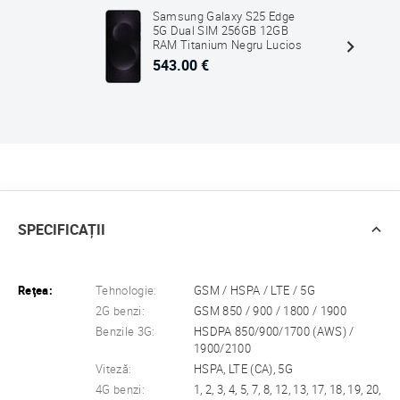
Samsung Galaxy S25 Edge
5G Dual SIM 256GB 12GB
RAM Titanium Negru Lucios
543.00 €
SPECIFICAȚII
Reţea:
Tehnologie:
GSM / HSPA / LTE / 5G
2G benzi:
GSM 850 / 900 / 1800 / 1900
Benzile 3G:
HSDPA 850/900/1700 (AWS) /
1900/2100
Viteză:
HSPA, LTE (CA), 5G
4G benzi:
1, 2, 3, 4, 5, 7, 8, 12, 13, 17, 18, 19, 20,