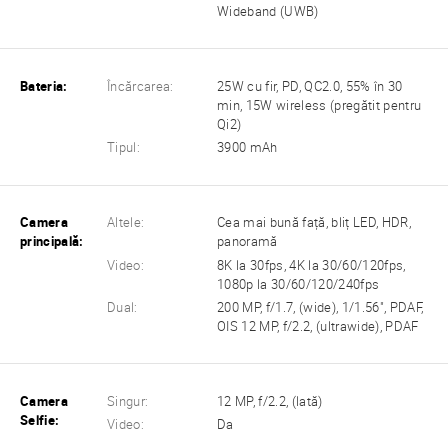
Wideband (UWB)
Bateria:
Încărcarea:
25W cu fir, PD, QC2.0, 55% în 30
min, 15W wireless (pregătit pentru
Qi2)
Tipul:
3900 mAh
Camera
Altele:
Cea mai bună față, bliț LED, HDR,
principală:
panoramă
Video:
8K la 30fps, 4K la 30/60/120fps,
1080p la 30/60/120/240fps
Dual:
200 MP, f/1.7, (wide), 1/1.56", PDAF,
OIS 12 MP, f/2.2, (ultrawide), PDAF
Camera
Singur:
12 MP, f/2.2, (lată)
Selfie:
Video:
Da