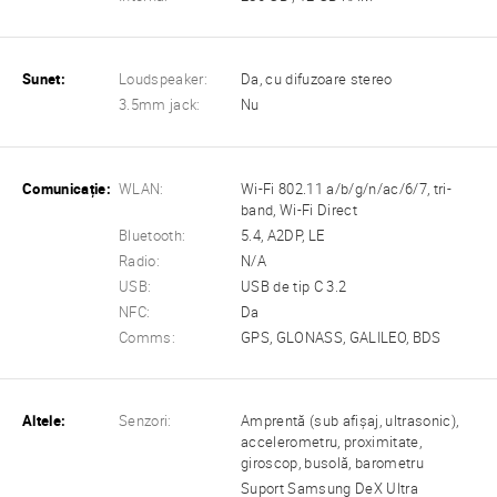
Sunet:
Loudspeaker:
Da, cu difuzoare stereo
3.5mm jack:
Nu
Comunicație:
WLAN:
Wi-Fi 802.11 a/b/g/n/ac/6/7, tri-
band, Wi-Fi Direct
Bluetooth:
5.4, A2DP, LE
Radio:
N/A
USB:
USB de tip C 3.2
NFC:
Da
Comms:
GPS, GLONASS, GALILEO, BDS
Altele:
Senzori:
Amprentă (sub afișaj, ultrasonic),
accelerometru, proximitate,
giroscop, busolă, barometru
Suport Samsung DeX Ultra