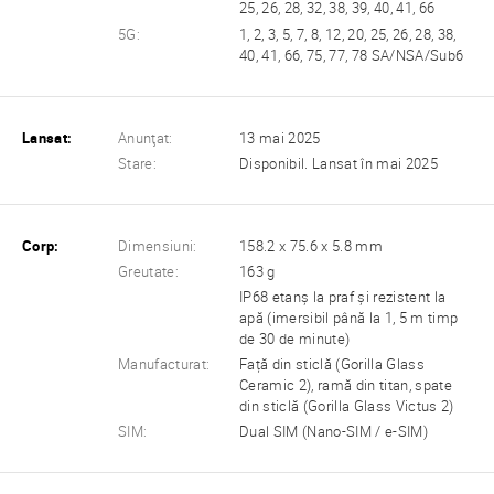
25, 26, 28, 32, 38, 39, 40, 41, 66
5G:
1, 2, 3, 5, 7, 8, 12, 20, 25, 26, 28, 38,
40, 41, 66, 75, 77, 78 SA/NSA/Sub6
Lansat:
Anunţat:
13 mai 2025
Stare:
Disponibil. Lansat în mai 2025
Corp:
Dimensiuni:
158.2 x 75.6 x 5.8 mm
Greutate:
163 g
IP68 etanș la praf și rezistent la
apă (imersibil până la 1, 5 m timp
de 30 de minute)
Manufacturat:
Față din sticlă (Gorilla Glass
Ceramic 2), ramă din titan, spate
din sticlă (Gorilla Glass Victus 2)
SIM:
Dual SIM (Nano-SIM / e-SIM)