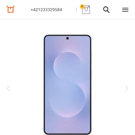
0
+421233329584