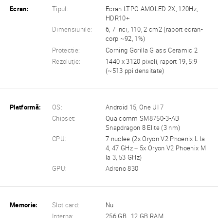
Ecran:
Tipul:
Ecran LTPO AMOLED 2X, 120Hz,
HDR10+
Dimensiunile:
6, 7 inci, 110, 2 cm2 (raport ecran-
corp ~92, 1%)
Protectie:
Corning Gorilla Glass Ceramic 2
Rezoluţie:
1440 x 3120 pixeli, raport 19, 5:9
(~513 ppi densitate)
Platformă:
OS:
Android 15, One UI 7
Chipset:
Qualcomm SM8750-3-AB
Snapdragon 8 Elite (3 nm)
CPU:
7 nuclee (2x Oryon V2 Phoenix L la
4, 47 GHz + 5x Oryon V2 Phoenix M
la 3, 53 GHz)
GPU:
Adreno 830
Memorie:
Slot card:
Nu
Interna:
256 GB , 12 GB RAM