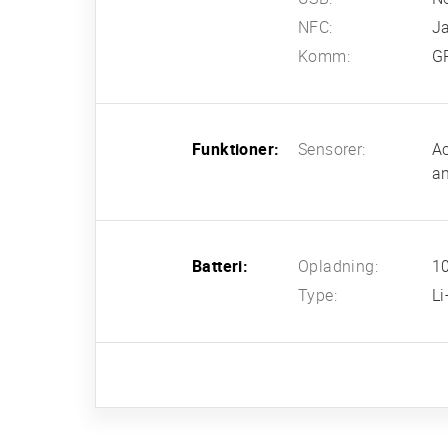
NFC:
J
Komm:
G
Funktioner:
Sensorer:
Ac
an
Batteri:
Opladning:
1
Type:
L