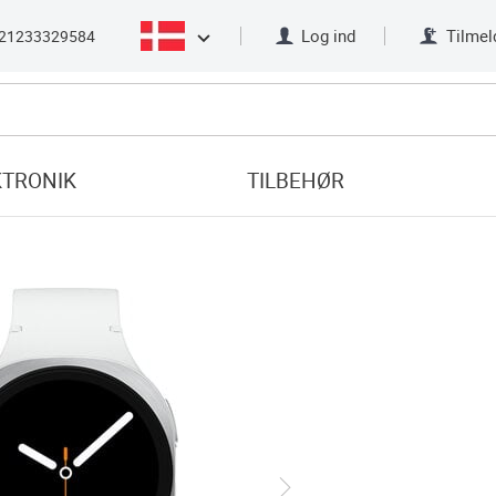
Log ind
Tilmel
21233329584
KTRONIK
TILBEHØR