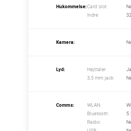
Hukommelse:
Card slot:
N
Indre:
3
Kamera:
N
Lyd:
Højttaler:
J
3,5 mm jack:
N
Comms:
WLAN:
Wi
Bluetooth:
5.
Radio:
N
USB:
N