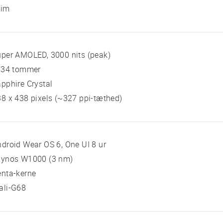
sim
per AMOLED, 3000 nits (peak)
, 34 tommer
pphire Crystal
8 x 438 pixels (~327 ppi-tæthed)
droid Wear OS 6, One UI 8 ur
xynos W1000 (3 nm)
enta-kerne
ali-G68