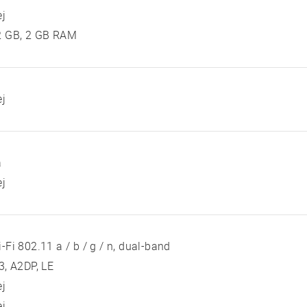
ej
2 GB, 2 GB RAM
ej
a
ej
-Fi 802.11 a / b / g / n, dual-band
3, A2DP, LE
ej
ej