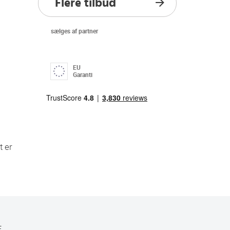
Flere tilbud
sælges af partner
EU
Garanti
t er
E