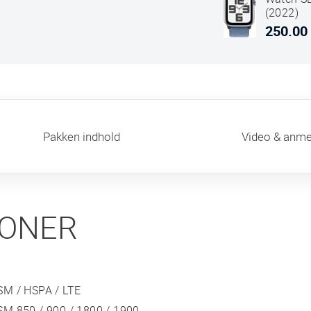
(2022)
44mm (
250.00
Only)
Alumini
Case Sil
Sport Lo
Winter B
Pakken indhold
Video & anme
IONER
SM / HSPA / LTE
SM 850 / 900 / 1800 / 1900