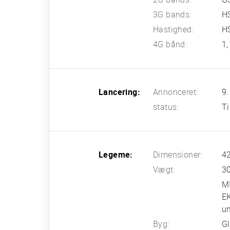
3G bands:
H
Hastighed:
H
4G bånd:
1,
Lancering:
Annonceret:
9.
status:
Ti
Legeme:
Dimensioner:
42
Vægt:
3
M
EK
un
Byg:
Gl