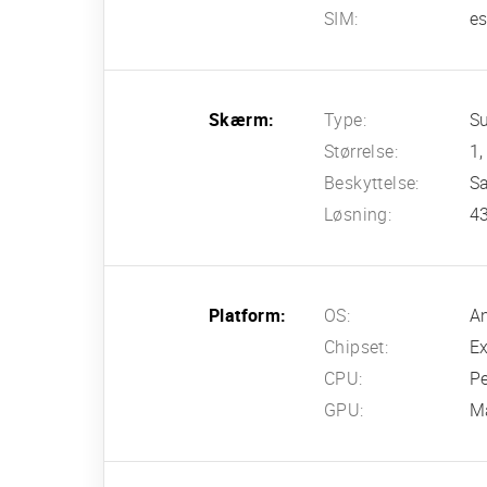
SIM:
e
Skærm:
Type:
Su
Størrelse:
1
Beskyttelse:
Sa
Løsning:
43
Platform:
OS:
An
Chipset:
E
CPU:
P
GPU:
M