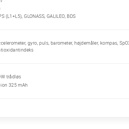
a
PS (L1+L5), GLONASS, GALILEO, BDS
celerometer, gyro, puls, barometer, højdemåler, kompas, SpO2
tioxidantindeks
0W trådløs
i-ion 325 mAh