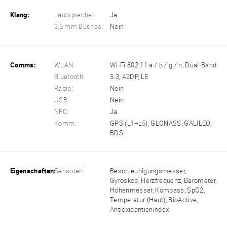
Klang:
Lautsprecher:
Ja
3,5 mm Buchse:
Nein
Comms:
WLAN:
Wi-Fi 802.11 a / b / g / n, Dual-Band
Bluetooth:
5.3, A2DP, LE
Radio:
Nein
USB:
Nein
NFC:
Ja
Komm:
GPS (L1+L5), GLONASS, GALILEO,
BDS
Eigenschaften:
Sensoren:
Beschleunigungsmesser,
Gyroskop, Herzfrequenz, Barometer,
Höhenmesser, Kompass, SpO2,
Temperatur (Haut), BioActive,
Antioxidantienindex