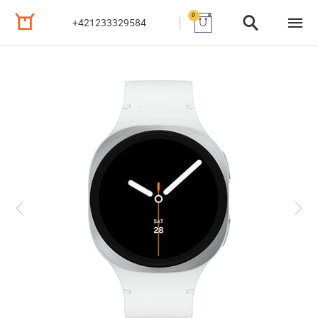
0
+421233329584