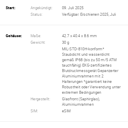
Start:
Angekündigt:
09. Juli 2025
Status:
Verfügbar. Erschienen 2025, Juli
Gehäuse:
Maße:
42.7 x 40.4 x 8.6 mm
Gewicht:
30 g
MIL-STD-810H-konform*
Staubdicht und wasserdicht
gemäß IP68 (bis zu 50 m/5 ATM
tauchfähig) EKG-zertifiziertes
Blutdruckmessgerät Gepanzerter
Aluminiumrahmen mit 2
Halterungen *garantiert keine
Robustheit oder Verwendung unter
extremen Bedingungen
Hergestellt:
Glasfront (Saphirglas),
Aluminiumrahmen
SIM:
eSIM