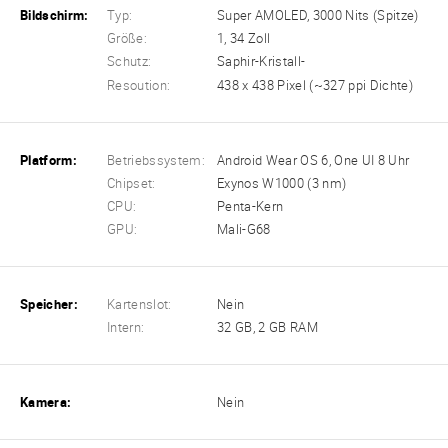
Bildschirm:
Typ:
Super AMOLED, 3000 Nits (Spitze)
Größe:
1, 34 Zoll
Schutz:
Saphir-Kristall-
Resoution:
438 x 438 Pixel (~327 ppi Dichte)
Platform:
Betriebssystem:
Android Wear OS 6, One UI 8 Uhr
Chipset:
Exynos W1000 (3 nm)
CPU:
Penta-Kern
GPU:
Mali-G68
Speicher:
Kartenslot:
Nein
Intern:
32 GB, 2 GB RAM
Kamera:
Nein