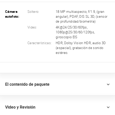
Cámara
Soltero:
18 MP multiaspecto, f/1.9, (gran
autofoto:
angular), PDAF, OIS SL 3D, (sensor
de profundidad/biometría)
Video:
4K@24/25/30/60fps,
1080p@25/30/60/120fps,
giroscopio EIS
Características:
HDR, Dolby Vision HDR, audio 3D
(espacial), grabación de sonido
estéreo.
El contenido de paquete
Video y Revisión