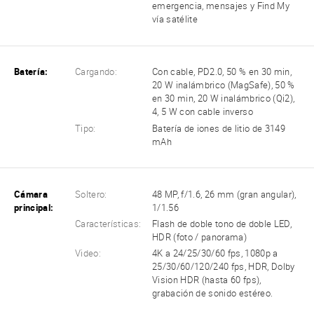
emergencia, mensajes y Find My
vía satélite
Batería:
Cargando:
Con cable, PD2.0, 50 % en 30 min,
20 W inalámbrico (MagSafe), 50 %
en 30 min, 20 W inalámbrico (Qi2),
4, 5 W con cable inverso
Tipo:
Batería de iones de litio de 3149
mAh
Cámara
Soltero:
48 MP, f/1.6, 26 mm (gran angular),
principal:
1/1.56
Características:
Flash de doble tono de doble LED,
HDR (foto / panorama)
Video:
4K a 24/25/30/60 fps, 1080p a
25/30/60/120/240 fps, HDR, Dolby
Vision HDR (hasta 60 fps),
grabación de sonido estéreo.