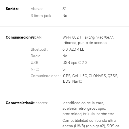
Sonido:
Altavoz:
Sí
3.5mm jack:
No
Comunicaciones:
WLAN:
Wi-Fi 802.11 a/b/g/n/ac/6e/7,
tribanda, punto de acceso
Bluetooth:
6.0, A2DP, LE
Radio:
No
USB:
USB tipo C 2.0
NFC:
Sí
Comunicaciones:
GPS, GALILEO, GLONASS, QZSS,
BDS, NavIC
Características:
Sensores:
Identificación de la cara,
acelerómetro, giroscopio,
proximidad, brújula, barómetro
Compatibilidad con banda ultra
ancha (UWB) (chip gen2), SOS de