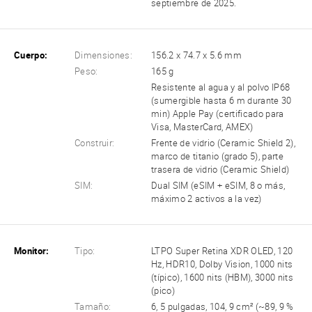
septiembre de 2025.
Cuerpo:
Dimensiones:
156.2 x 74.7 x 5.6 mm
Peso:
165 g
Resistente al agua y al polvo IP68
(sumergible hasta 6 m durante 30
min) Apple Pay (certificado para
Visa, MasterCard, AMEX)
Construir:
Frente de vidrio (Ceramic Shield 2),
marco de titanio (grado 5), parte
trasera de vidrio (Ceramic Shield)
SIM:
Dual SIM (eSIM + eSIM, 8 o más,
máximo 2 activos a la vez)
Monitor:
Tipo:
LTPO Super Retina XDR OLED, 120
Hz, HDR10, Dolby Vision, 1000 nits
(típico), 1600 nits (HBM), 3000 nits
(pico)
Tamaño:
6, 5 pulgadas, 104, 9 cm² (~89, 9 %