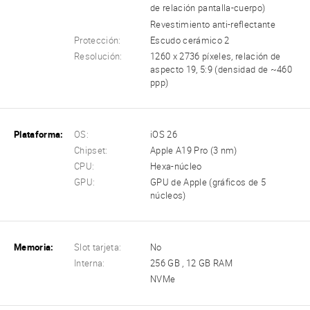
de relación pantalla-cuerpo)
Revestimiento anti-reflectante
Protección:
Escudo cerámico 2
Resolución:
1260 x 2736 píxeles, relación de
aspecto 19, 5:9 (densidad de ~460
ppp)
Plataforma:
OS:
iOS 26
Chipset:
Apple A19 Pro (3 nm)
CPU:
Hexa-núcleo
GPU:
GPU de Apple (gráficos de 5
núcleos)
Memoria:
Slot tarjeta:
No
Interna:
256 GB , 12 GB RAM
NVMe