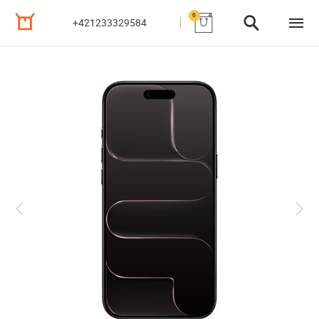
0
+421233329584