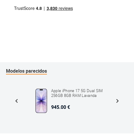
Modelos parecidos
ual SIM
Apple iPhone 17 5G Dual SIM
Azul
256GB 8GB RAM Lavanda
945.00 €