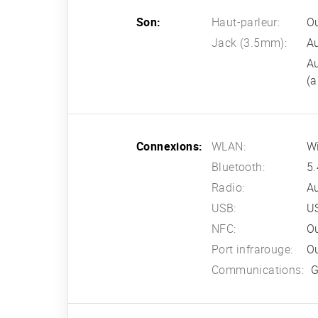
Son:
Haut-parleur:
Ou
Jack (3.5mm):
A
Au
(a
Connexions:
WLAN:
Wi
Bluetooth:
5.
Radio:
A
USB:
US
NFC:
O
Port infrarouge:
O
Communications:
G