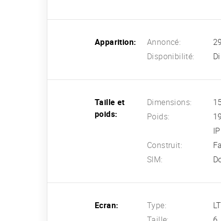
Apparition:
Annoncé:
2
Disponibilité:
Di
Taille et
Dimensions:
15
poids:
Poids:
1
IP
Construit:
Fa
SIM:
D
Ecran:
Type:
LT
Taille:
6,