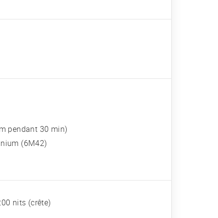
5 m pendant 30 min)
minium (6M42)
0 nits (crête)