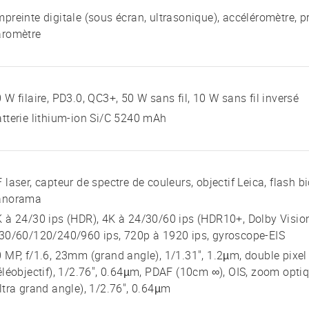
preinte digitale (sous écran, ultrasonique), accéléromètre, p
aromètre
 W filaire, PD3.0, QC3+, 50 W sans fil, 10 W sans fil inversé
tterie lithium-ion Si/C 5240 mAh
 laser, capteur de spectre de couleurs, objectif Leica, flash 
anorama
 à 24/30 ips (HDR), 4K à 24/30/60 ips (HDR10+, Dolby Vision
30/60/120/240/960 ips, 720p à 1920 ips, gyroscope-EIS
 MP, f/1.6, 23mm (grand angle), 1/1.31", 1.2µm, double pixe
éléobjectif), 1/2.76", 0.64µm, PDAF (10cm ∞), OIS, zoom opti
ltra grand angle), 1/2.76", 0.64µm