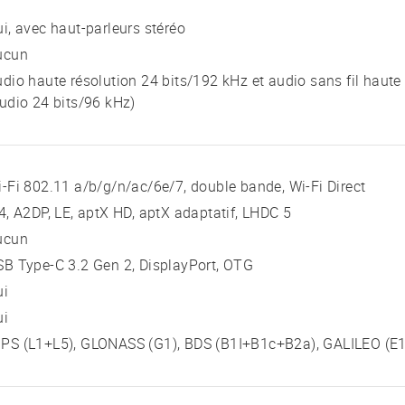
i, avec haut-parleurs stéréo
ucun
dio haute résolution 24 bits/192 kHz et audio sans fil hau
udio 24 bits/96 kHz)
-Fi 802.11 a/b/g/n/ac/6e/7, double bande, Wi-Fi Direct
4, A2DP, LE, aptX HD, aptX adaptatif, LHDC 5
ucun
B Type-C 3.2 Gen 2, DisplayPort, OTG
ui
ui
PS (L1+L5), GLONASS (G1), BDS (B1I+B1c+B2a), GALILEO (E