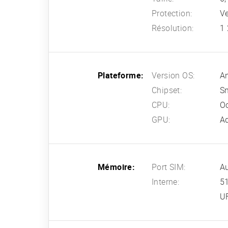
Protection:
Ve
Résolution:
1 
Plateforme:
Version OS:
An
Chipset:
S
CPU:
Oc
GPU:
A
Mémoire:
Port SIM:
A
Interne:
5
U