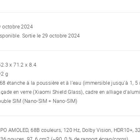
9 octobre 2024
sponible. Sortie le 29 octobre 2024
2.3 x 71.2 x 8.4
92 g
68 étanche à la poussière et à l'eau (immersible jusqu'à 1, 
çade en verre (Xiaomi Shield Glass), cadre en alliage d'alu
ouble SIM (Nano-SIM + Nano-SIM)
PO AMOLED, 68B couleurs, 120 Hz, Dolby Vision, HDR10+, 320
 36 pouces, 97, 6 cm2 (~90, 0 % de rapport écran/corps)