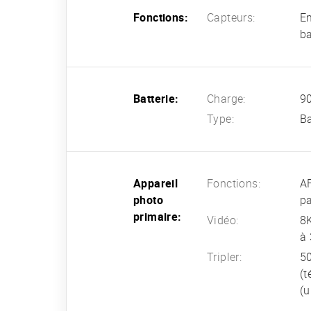
Fonctions:
Capteurs:
Em
b
Batterie:
Charge:
90
Type:
Ba
Appareil
Fonctions:
AF
photo
p
primaire:
Vidéo:
8K
à 
Tripler:
50
(t
(u