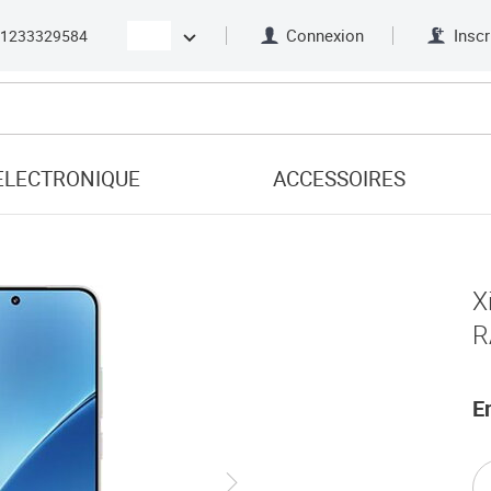
Connexion
Inscr
21233329584
ELECTRONIQUE
ACCESSOIRES
X
R
E