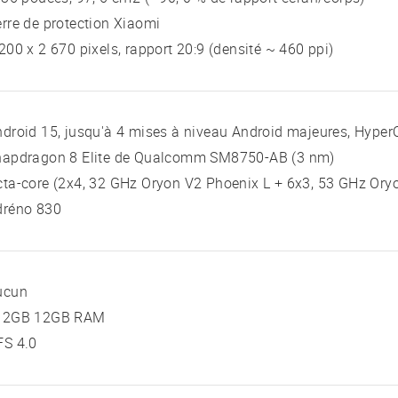
rre de protection Xiaomi
200 x 2 670 pixels, rapport 20:9 (densité ~ 460 ppi)
droid 15, jusqu'à 4 mises à niveau Android majeures, Hyper
napdragon 8 Elite de Qualcomm SM8750-AB (3 nm)
ta-core (2x4, 32 GHz Oryon V2 Phoenix L + 6x3, 53 GHz Ory
dréno 830
ucun
12GB 12GB RAM
FS 4.0