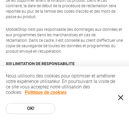
de les supprimer avant la livraison du produit. Dans le cas
contraire, la date de début de la procédure de réclamation sera
reportée au jour de la remise des codes d'accès et des mots de
passe au produit.
MobileShop n'est pas responsable des dommages aux données et
aux programmes dans les marchandises en cas de
réclamation. Dans ce cadre, il est conseillé au client d'effectuer une
copie de sauvegarde de toutes les données et programmes du
produit envoyé en récupération.
XIII LIMITATION DE RESPONSABILITE
Nous utilisons des cookies pour optimiser et améliorer
Le commerçant est seul responsable des informations relatives à
votre expérience utilisateur. En poursuivant la visite de
son produit proposé via la plateforme, de l'exécution du contrat de
ce site vous acceptez notre utilisation des
vente conclu avec l'acheteur et de la conformité de son activité à la
cookies.
Politique de cookies
réglementation applicable. Le commerçant est seul responsable
du calcul, de la perception et du paiement éventuel des taxes,
redevances et/ou droits de douane applicables.
OK!
Seul le commerçant peut garantir à l'acheteur : la conformité des
produits à la réglementation, la conformité des informations
précontractuelles, la disponibilité des produits, la conformité à