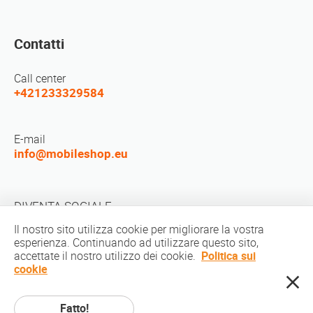
Contatti
Call center
+421233329584
E-mail
info@mobileshop.eu
DIVENTA SOCIALE
Il nostro sito utilizza cookie per migliorare la vostra
esperienza. Continuando ad utilizzare questo sito,
accettate il nostro utilizzo dei cookie.
Politica sui
cookie
Diritto d'autore © 2010-2026 MobileShop.eu. Tutti i diritti riservati. Tutte le
Fatto!