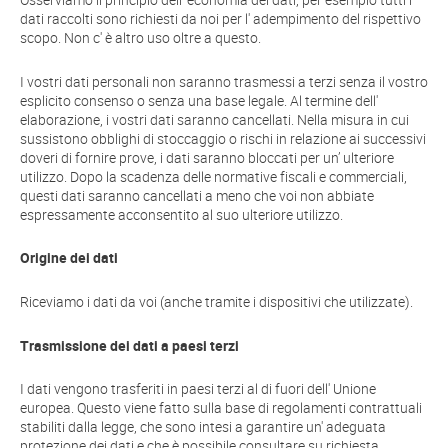
Osserviamo il principio dell' economia dei dati, per esempio tutti i
dati raccolti sono richiesti da noi per l' adempimento del rispettivo
scopo. Non c' è altro uso oltre a questo.
I vostri dati personali non saranno trasmessi a terzi senza il vostro
esplicito consenso o senza una base legale. Al termine dell'
elaborazione, i vostri dati saranno cancellati. Nella misura in cui
sussistono obblighi di stoccaggio o rischi in relazione ai successivi
doveri di fornire prove, i dati saranno bloccati per un’ ulteriore
utilizzo. Dopo la scadenza delle normative fiscali e commerciali,
questi dati saranno cancellati a meno che voi non abbiate
espressamente acconsentito al suo ulteriore utilizzo.
Origine dei dati
Riceviamo i dati da voi (anche tramite i dispositivi che utilizzate).
Trasmissione dei dati a paesi terzi
I dati vengono trasferiti in paesi terzi al di fuori dell' Unione
europea. Questo viene fatto sulla base di regolamenti contrattuali
stabiliti dalla legge, che sono intesi a garantire un' adeguata
protezione dei dati e che è possibile consultare su richiesta.