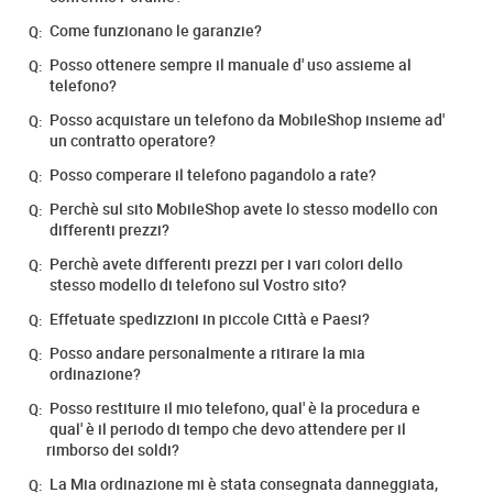
Come funzionano le garanzie?
Q:
Posso ottenere sempre il manuale d' uso assieme al
Q:
telefono?
Posso acquistare un telefono da MobileShop insieme ad'
Q:
un contratto operatore?
Posso comperare il telefono pagandolo a rate?
Q:
Perchè sul sito MobileShop avete lo stesso modello con
Q:
differenti prezzi?
Perchè avete differenti prezzi per i vari colori dello
Q:
stesso modello di telefono sul Vostro sito?
Effetuate spedizzioni in piccole Città e Paesi?
Q:
Posso andare personalmente a ritirare la mia
Q:
ordinazione?
Posso restituire il mio telefono, qual' è la procedura e
Q:
qual' è il periodo di tempo che devo attendere per il
rimborso dei soldi?
La Mia ordinazione mi è stata consegnata danneggiata,
Q: